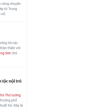
h công chuyên
ép từ Trung
 nổ.
ướng tới các
thân thiện với
ạng Sơn
chú
tộc nội trú
hó Thủ tướng
 Trường phổ
Khuất Xá. Đây là