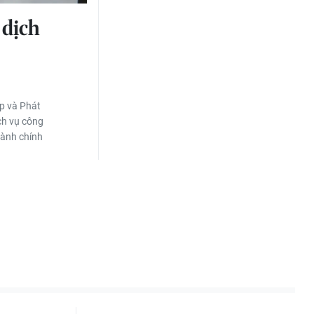
 dịch
p và Phát
ch vụ công
hành chính