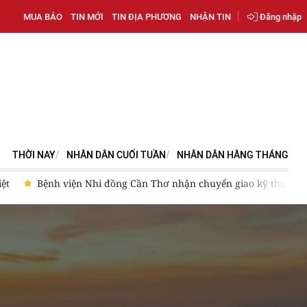
MUA BÁO
TIN MỚI
TIN ĐỊA PHƯƠNG
NHẬN TIN
Đăng nhập
THỜI NAY
NHÂN DÂN CUỐI TUẦN
NHÂN DÂN HẰNG THÁNG
iệt
Bệnh viện Nhi đồng Cần Thơ nhận chuyển giao kỹ thuật ph