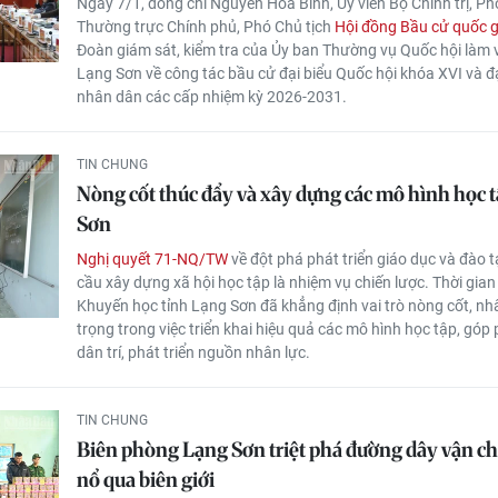
Ngày 7/1, đồng chí Nguyễn Hòa Bình, Ủy viên Bộ Chính trị, P
Thường trực Chính phủ, Phó Chủ tịch
Hội đồng Bầu cử quốc g
Đoàn giám sát, kiểm tra của Ủy ban Thường vụ Quốc hội làm vi
Lạng Sơn về công tác bầu cử đại biểu Quốc hội khóa XVI và đ
nhân dân các cấp nhiệm kỳ 2026-2031.
TIN CHUNG
Nòng cốt thúc đẩy và xây dựng các mô hình học t
Sơn
Nghị quyết 71-NQ/TW
về đột phá phát triển giáo dục và đào t
cầu xây dựng xã hội học tập là nhiệm vụ chiến lược. Thời gian
Khuyến học tỉnh Lạng Sơn đã khẳng định vai trò nòng cốt, nh
trọng trong việc triển khai hiệu quả các mô hình học tập, gó
dân trí, phát triển nguồn nhân lực.
TIN CHUNG
Biên phòng Lạng Sơn triệt phá đường dây vận c
nổ qua biên giới