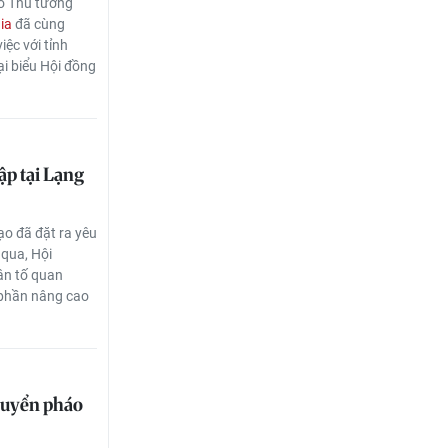
hó Thủ tướng
ia
đã cùng
ệc với tỉnh
ại biểu Hội đồng
ập tại Lạng
ạo đã đặt ra yêu
 qua, Hội
ân tố quan
p phần nâng cao
huyển pháo