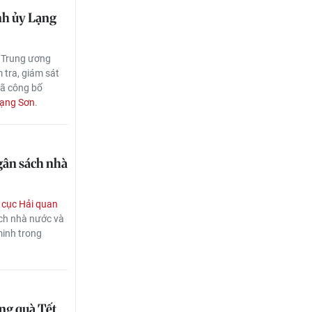
ỉnh ủy Lạng
hư Trung ương
 tra, giám sát
đã công bố
ạng Sơn
.
gân sách nhà
 cục Hải quan
ách nhà nước và
minh trong
ng quà Tết