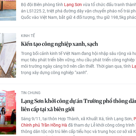
Bộ đội Biên phòng tỉnh
Lạng Sơn
vừa tổ chức đấu tranh thàn
án LS1225.2, triệt phá đường dây vận chuyển pháo nổ trái ph
Quốc vào Việt Nam, bắt giữ 4 đối tượng, thu giữ 198,5kg pháo
KINH TẾ
Kiến tạo công nghiệp xanh, sạch
Trong bối cảnh kinh tế Việt Nam đang hội nhập sâu rộng và h
mục tiêu phát triển bền vững, nhu cầu phát triển công nghiệp 
môi trường ngày càng trở nên cần thiết. Thời gian qua, tỉnh
L
trọng xây dựng công nghiệp “xanh”.
TIN CHUNG
Lạng Sơn khởi công dự án Trường phổ thông dân 
liên cấp tại xã biên giới
Sáng 9/11, tại thôn Hợp Thành, xã Khuất Xá, tỉnh Lạng Sơn,
P
Chính phủ Trần Hồng Hà
đã tham dự Lễ khởi công công trình
thông dân tộc nội trú liên cấp tiểu học và trung học cơ sở xã 