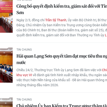
Công bố quyết định kiểm tra, giám sát đối với T
Sơn
Ngày 2/3, đồng chí
Trần Sỹ Thanh
, Ủy viên Bộ Chính trị, Bí t
Đảng, Chủ nhiệm Ủy ban Kiểm tra Trung ương cùng Đoàn kiểm
của Bộ Chính trị, Ban Bí thư (Đoàn kiểm tra, giám sát số 25), 
quyết định kiểm tra, giám sát đối với Ban Thường vụ Tỉnh ủy
L
TIN CHUNG
Hải quan Lạng Sơn quyết tâm đạt mục tiêu thu n
nước
Chiều 24/2, Thường trực Tỉnh ủy Lạng Sơn đã làm việc với
Chi
khu vực VI
về đánh giá tình hình xuất nhập khẩu, thu ngân s
việc thực hiện Nền tảng cửa khẩu số - Đề án Hải quan thông 
những tháng đầu năm 2026.
TIN CHUNG
Chủ nhiệm Ủy ban Kiểm tra Trung ương thăm tặ