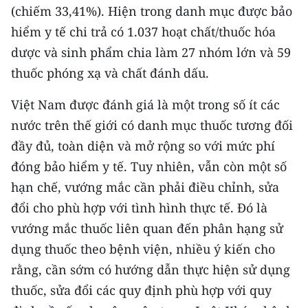
(chiếm 33,41%). Hiện trong danh mục được bảo
TIN MỚI
hiểm y tế chi trả có 1.037 hoạt chất/thuốc hóa
TIN ĐỊA PHƯƠNG
dược và sinh phẩm chia làm 27 nhóm lớn và 59
thuốc phóng xạ và chất đánh dấu.
Trung du và miền núi phía Bắc
Việt Nam được đánh giá là một trong số ít các
Đồng bằng sông Hồng
nước trên thế giới có danh mục thuốc tương đối
Bắc Trung Bộ
đầy đủ, toàn diện và mở rộng so với mức phí
đóng bảo hiểm y tế. Tuy nhiên, vẫn còn một số
Duyên hải Nam Trung Bộ và Tây
Nguyên
hạn chế, vướng mắc cần phải điều chỉnh, sửa
đổi cho phù hợp với tình hình thực tế. Đó là
Đông Nam Bộ
vướng mắc thuốc liên quan đến phân hạng sử
Đồng bằng sông Cửu Long
dụng thuốc theo bệnh viện, nhiều ý kiến cho
rằng, cần sớm có hướng dẫn thực hiện sử dụng
Chuyên trang Hà Nội
thuốc, sửa đổi các quy định phù hợp với quy
Chuyên trang TP. Hồ Chí Minh