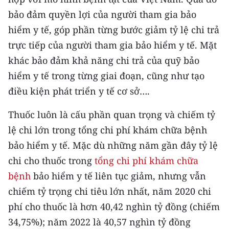
Media Pháp luật
bảo đảm quyền lợi của người tham gia bảo
Media Du lịch
hiểm y tế, góp phần từng bước giảm tỷ lệ chi trả
trực tiếp của người tham gia bảo hiểm y tế. Mặt
Media Thế giới
khác bảo đảm khả năng chi trả của quỹ bảo
Media Thể thao
hiểm y tế trong từng giai đoạn, cũng như tạo
điều kiện phát triển y tế cơ sở….
Media Giáo dục
Thuốc luôn là cấu phần quan trọng và chiếm tỷ
Media Y tế
lệ chi lớn trong tổng chi phí khám chữa bệnh
Media Khoa học - Công nghệ
bảo hiểm y tế. Mặc dù những năm gần đây tỷ lệ
chi cho thuốc trong
tổng chi phí khám chữa
Media Môi trường
bệnh
bảo hiểm y tế liên tục giảm, nhưng vẫn
Ảnh
chiếm tỷ trọng chi tiêu lớn nhất, năm 2020 chi
phí cho thuốc là hơn 40,42 nghìn tỷ đồng (chiếm
Infographic
34,75%); năm 2022 là 40,57 nghìn tỷ đồng