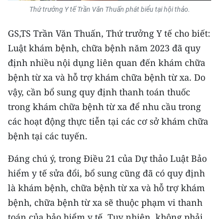
ENGLISH
Thứ trưởng Y tế Trần Văn Thuấn phát biểu tại hội thảo.
中文
GS,TS Trần Văn Thuấn, Thứ trưởng Y tế cho biết:
Luật khám bệnh, chữa bệnh năm 2023 đã quy
FRANÇAIS
định nhiều nội dụng liên quan đến khám chữa
РУССКИЙ
bệnh từ xa và hỗ trợ khám chữa bệnh từ xa. Do
vậy, cần bổ sung quy định thanh toán thuốc
ESPAÑOL
trong khám chữa bệnh từ xa để nhu cầu trong
các hoạt động thực tiễn tại các cơ sở khám chữa
한국어
bệnh tại các tuyến.
Đáng chú ý, trong Điều 21 của Dự thảo Luật Bảo
hiểm y tế sửa đổi, bổ sung cũng đã có quy định
là khám bệnh, chữa bệnh từ xa và hỗ trợ khám
bệnh, chữa bệnh từ xa sẽ thuộc phạm vi thanh
toán của bảo hiểm y tế. Tuy nhiên, không phải