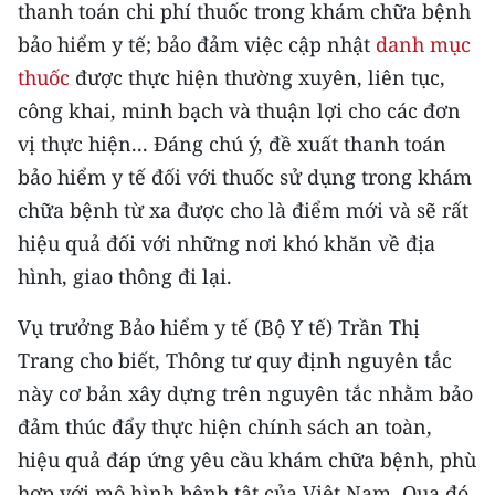
CHƯƠNG TRÌNH OCOP - MỖI XÃ
thanh toán chi phí thuốc trong khám chữa bệnh
MỘT SẢN PHẨM
bảo hiểm y tế; bảo đảm việc cập nhật
danh mục
thuốc
được thực hiện thường xuyên, liên tục,
RADIO
công khai, minh bạch và thuận lợi cho các đơn
vị thực hiện... Đáng chú ý, đề xuất thanh toán
MEDIA CENTER
bảo hiểm y tế đối với thuốc sử dụng trong khám
chữa bệnh từ xa được cho là điểm mới và sẽ rất
E-Magazine
hiệu quả đối với những nơi khó khăn về địa
Video
hình, giao thông đi lại.
Media Chính trị
Vụ trưởng Bảo hiểm y tế (Bộ Y tế) Trần Thị
Media Kinh tế
Trang cho biết, Thông tư quy định nguyên tắc
này cơ bản xây dựng trên nguyên tắc nhằm bảo
Media Văn hóa
đảm thúc đẩy thực hiện chính sách an toàn,
Media Xã hội
hiệu quả đáp ứng yêu cầu khám chữa bệnh, phù
hợp với mô hình bệnh tật của Việt Nam. Qua đó