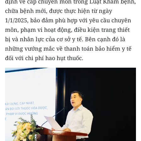
định về cấp chuyên môn trong Luật Khám bệnh,
chữa bệnh mới, được thực hiện từ ngày
CHUYÊN ĐỀ
1/1/2025, bảo đảm phù hợp với yêu cầu chuyên
CÁC CHUYÊN TRANG
môn, phạm vi hoạt động, điều kiện trang thiết
bị và nhân lực của cơ sở y tế. Bên cạnh đó là
những vướng mắc về thanh toán bảo hiểm y tế
VỀ BÁO NHÂN DÂN
đối với chi phí hao hụt thuốc.
THỜI NAY
NHÂN DÂN CUỐI TUẦN
NHÂN DÂN HẰNG THÁNG
MUA BÁO
ĐỌC BÁO IN