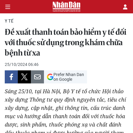
Y TẾ
Đề xuất thanh toán bảo hiểm y tế đối
CHÍNH TRỊ
với thuốc sử dụng trong khám chữa
bệnh từ xa
KINH TẾ
25/10/2024 06:46
VĂN HÓA
Prefer Nhan Dan
on Google
XÃ HỘI
Sáng 25/10, tại Hà Nội, Bộ Y tế tổ chức Hội thảo
PHÁP LUẬT
xây dựng Thông tư quy định nguyên tắc, tiêu chí
xây dựng, cập nhật, ghi thông tin, cấu trúc danh
DU LỊCH
mục và hướng dẫn thanh toán đối với thuốc hóa
dược, sinh phẩm, thuốc phóng xạ và chất đánh
THẾ GIỚI
dấu thuộc phạm vi được hưởng của người tham