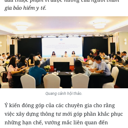
THỂ THAO
gia bảo hiểm y tế.
GIÁO DỤC
Y TẾ
KHOA HỌC - CÔNG NGHỆ
MÔI TRƯỜNG
BẠN ĐỌC
KIỂM CHỨNG THÔNG TIN
Quang cảnh hội thảo.
TRI THỨC CHUYÊN SÂU
Ý kiến đóng góp của các chuyên gia cho rằng
việc xây dựng thông tư mới góp phần khắc phục
54 DÂN TỘC VIỆT NAM
những hạn chế, vướng mắc liên quan đến