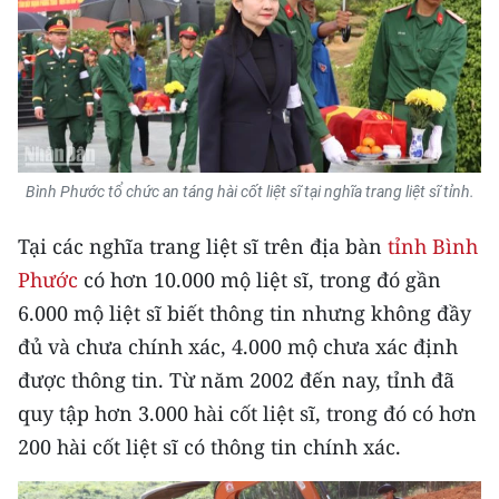
CHUYÊN ĐỀ
CÁC CHUYÊN TRANG
VỀ BÁO NHÂN DÂN
Bình Phước tổ chức an táng hài cốt liệt sĩ tại nghĩa trang liệt sĩ tỉnh.
THỜI NAY
Tại các nghĩa trang liệt sĩ trên địa bàn
tỉnh Bình
Phước
có hơn 10.000 mộ liệt sĩ, trong đó gần
NHÂN DÂN CUỐI TUẦN
6.000 mộ liệt sĩ biết thông tin nhưng không đầy
NHÂN DÂN HẰNG THÁNG
đủ và chưa chính xác, 4.000 mộ chưa xác định
được thông tin. Từ năm 2002 đến nay, tỉnh đã
MUA BÁO
quy tập hơn 3.000 hài cốt liệt sĩ, trong đó có hơn
ĐỌC BÁO IN
200 hài cốt liệt sĩ có thông tin chính xác.