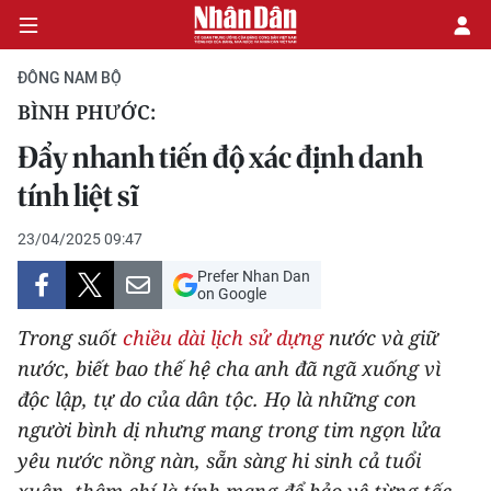
ĐÔNG NAM BỘ
BÌNH PHƯỚC:
CHÍNH TRỊ
Đẩy nhanh tiến độ xác định danh
tính liệt sĩ
KINH TẾ
23/04/2025 09:47
VĂN HÓA
Prefer Nhan Dan
on Google
XÃ HỘI
Trong suốt
chiều dài lịch sử dựng
nước và giữ
PHÁP LUẬT
nước, biết bao thế hệ cha anh đã ngã xuống vì
độc lập, tự do của dân tộc. Họ là những con
DU LỊCH
người bình dị nhưng mang trong tim ngọn lửa
yêu nước nồng nàn, sẵn sàng hi sinh cả tuổi
THẾ GIỚI