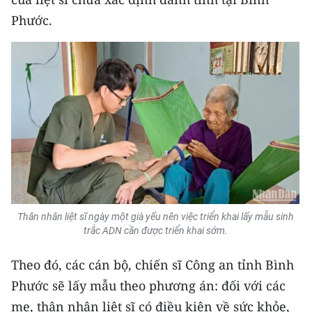
Media Pháp luật
Phước.
Media Du lịch
Media Thế giới
Media Thể thao
Media Giáo dục
Media Y tế
Media Khoa học - Công nghệ
Thân nhân liệt sĩ ngày một già yếu nên việc triển khai lấy mẫu sinh
Media Môi trường
trắc ADN cần được triển khai sớm.
Ảnh
Theo đó, các cán bộ, chiến sĩ Công an tỉnh Bình
Infographic
Phước sẽ lấy mẫu theo phương án: đối với các
mẹ, thân nhân liệt sĩ có điều kiện về sức khỏe,