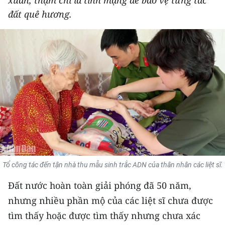
xuân, thậm chí là tính mạng để bảo vệ từng tấc
THỂ THAO
đất quê hương.
GIÁO DỤC
Y TẾ
KHOA HỌC - CÔNG NGHỆ
MÔI TRƯỜNG
BẠN ĐỌC
KIỂM CHỨNG THÔNG TIN
Tổ công tác đến tận nhà thu mẫu sinh trắc ADN của thân nhân các liệt sĩ.
TRI THỨC CHUYÊN SÂU
Đất nước hoàn toàn giải phóng đã 50 năm,
nhưng nhiều phần mộ của các liệt sĩ chưa được
54 DÂN TỘC VIỆT NAM
tìm thấy hoặc được tìm thấy nhưng chưa xác