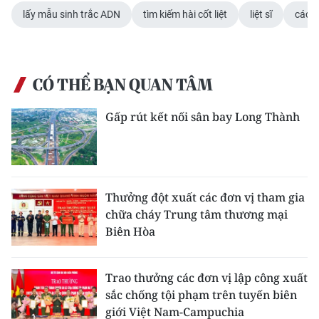
lấy mẫu sinh trắc ADN
tìm kiếm hài cốt liệt
liệt sĩ
các p
CÓ THỂ BẠN QUAN TÂM
Gấp rút kết nối sân bay Long Thành
Thưởng đột xuất các đơn vị tham gia
chữa cháy Trung tâm thương mại
Biên Hòa
Trao thưởng các đơn vị lập công xuất
sắc chống tội phạm trên tuyến biên
giới Việt Nam-Campuchia