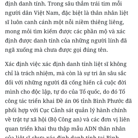
CHƯƠNG TRÌNH OCOP - MỖI XÃ
định danh tính. Trong sâu thẳm trái tim mỗi
MỘT SẢN PHẨM
người dân Việt Nam, đặc biệt là thân nhân liệt
sĩ luôn canh cánh một nỗi niềm thiêng liêng,
RADIO
mong mỏi tìm kiếm được các phần mộ và xác
định được danh tính của những người lính đã
MEDIA CENTER
ngã xuống mà chưa được gọi đúng tên.
E-Magazine
Xác định việc xác định danh tính liệt sĩ không
Video
chỉ là trách nhiệm, mà còn là sự tri ân sâu sắc
đối với những người đã cống hiến cả cuộc đời
Media Chính trị
mình cho độc lập, tự do của Tổ quốc, do đó Tổ
Media Kinh tế
công tác triển khai Đề án 06 tỉnh Bình Phước đã
phối hợp với Cục Cảnh sát quản lý hành chính
Media Văn hóa
về trật tự xã hội (Bộ Công an) và các đơn vị liên
Media Xã hội
quan triển khai thu thập mẫu ADN thân nhân
của liệt sĩ chưa xác định danh tính tại Bình