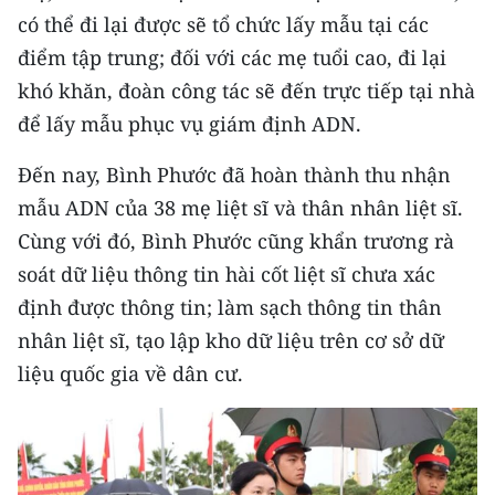
TIN MỚI
có thể đi lại được sẽ tổ chức lấy mẫu tại các
điểm tập trung; đối với các mẹ tuổi cao, đi lại
TIN ĐỊA PHƯƠNG
khó khăn, đoàn công tác sẽ đến trực tiếp tại nhà
để lấy mẫu phục vụ giám định ADN.
Trung du và miền núi phía Bắc
Đồng bằng sông Hồng
Đến nay, Bình Phước đã hoàn thành thu nhận
mẫu ADN của 38 mẹ liệt sĩ và thân nhân liệt sĩ.
Bắc Trung Bộ
Cùng với đó, Bình Phước cũng khẩn trương rà
Duyên hải Nam Trung Bộ và Tây
soát dữ liệu thông tin hài cốt liệt sĩ chưa xác
Nguyên
định được thông tin; làm sạch thông tin thân
nhân liệt sĩ, tạo lập kho dữ liệu trên cơ sở dữ
Đông Nam Bộ
liệu quốc gia về dân cư.
Đồng bằng sông Cửu Long
Chuyên trang Hà Nội
Chuyên trang TP. Hồ Chí Minh