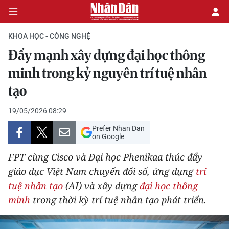
KHOA HỌC - CÔNG NGHỆ
Đẩy mạnh xây dựng đại học thông
CHÍNH TRỊ
minh trong kỷ nguyên trí tuệ nhân
tạo
KINH TẾ
19/05/2026 08:29
VĂN HÓA
Prefer Nhan Dan
on Google
XÃ HỘI
FPT cùng Cisco và Đại học Phenikaa thúc đẩy
PHÁP LUẬT
giáo dục Việt Nam chuyển đổi số, ứng dụng
trí
tuệ nhân tạo
(AI) và xây dựng
đại học thông
DU LỊCH
minh
trong thời kỳ trí tuệ nhân tạo phát triển.
THẾ GIỚI