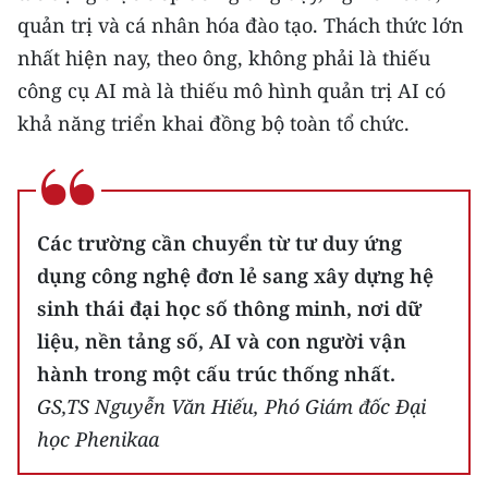
Media Pháp luật
quản trị và cá nhân hóa đào tạo. Thách thức lớn
nhất hiện nay, theo ông, không phải là thiếu
Media Du lịch
công cụ AI mà là thiếu mô hình quản trị AI có
Media Thế giới
khả năng triển khai đồng bộ toàn tổ chức.
Media Thể thao
Media Giáo dục
Các trường cần chuyển từ tư duy ứng
Media Y tế
dụng công nghệ đơn lẻ sang xây dựng hệ
Media Khoa học - Công nghệ
sinh thái đại học số thông minh, nơi dữ
liệu, nền tảng số, AI và con người vận
Media Môi trường
hành trong một cấu trúc thống nhất.
Ảnh
GS,TS Nguyễn Văn Hiếu, Phó Giám đốc Đại
học Phenikaa
Infographic