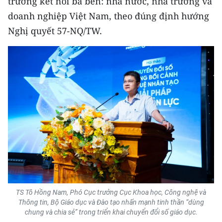
trương kết nối ba bên: nhà nước, nhà trường và
doanh nghiệp Việt Nam, theo đúng định hướng
Nghị quyết 57-NQ/TW.
TS Tô Hồng Nam, Phó Cục trưởng Cục Khoa học, Công nghệ và
Thông tin, Bộ Giáo dục và Đào tạo nhấn mạnh tinh thần “dùng
chung và chia sẻ” trong triển khai chuyển đổi số giáo dục.