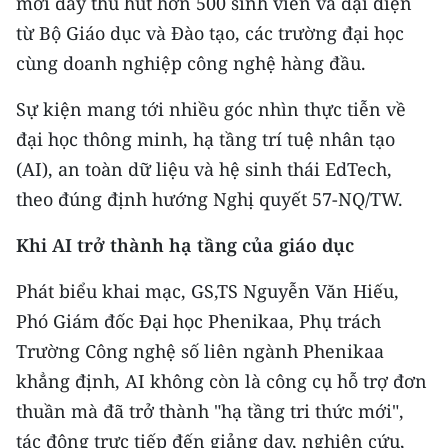
mới đây thu hút hơn 500 sinh viên và đại diện
CHƯƠNG TRÌNH OCOP - MỖI XÃ
từ Bộ Giáo dục và Đào tạo, các trường đại học
MỘT SẢN PHẨM
cùng doanh nghiệp công nghệ hàng đầu.
RADIO
Sự kiện mang tới nhiều góc nhìn thực tiễn về
đại học thông minh, hạ tầng trí tuệ nhân tạo
MEDIA CENTER
(AI), an toàn dữ liệu và hệ sinh thái EdTech,
E-Magazine
theo đúng định hướng Nghị quyết 57-NQ/TW.
Video
Khi AI trở thành hạ tầng của giáo dục
Media Chính trị
Phát biểu khai mạc, GS,TS Nguyễn Văn Hiếu,
Phó Giám đốc Đại học Phenikaa, Phụ trách
Media Kinh tế
Trường Công nghệ số liên ngành Phenikaa
Media Văn hóa
khẳng định, AI không còn là công cụ hỗ trợ đơn
thuần mà đã trở thành "hạ tầng tri thức mới",
Media Xã hội
tác động trực tiếp đến giảng dạy, nghiên cứu,