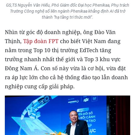
GS,TS Nguyễn Văn Hiếu, Phó Giám đốc Đại học Phenikaa, Phụ trách
Trường Công nghệ số liên ngành Phenikaa khẳng định AI đã trở
CHUYÊN ĐỀ
thành "hạ tầng tri thức mới".
CÁC CHUYÊN TRANG
Nhìn từ góc độ doanh nghiệp, ông Đào Văn
Thịnh,
Tập đoàn FPT
cho biết Việt Nam đang
VỀ BÁO NHÂN DÂN
nằm trong Top 10 thị trường EdTech tăng
trưởng nhanh nhất thế giới và Top 3 khu vực
THỜI NAY
Đông Nam Á. Con số này vừa là cơ hội, vừa đặt
NHÂN DÂN CUỐI TUẦN
ra áp lực lớn cho cả hệ thống đào tạo lẫn doanh
nghiệp cung cấp giải pháp.
NHÂN DÂN HẰNG THÁNG
MUA BÁO
ĐỌC BÁO IN