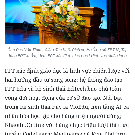
ENGLISH
中文
FRANÇAIS
РУССКИЙ
Ông Đào Văn Thịnh, Giám đốc Khối Dịch vụ Hạ tầng số FPT IS, Tập
đoàn FPT khẳng định FPT xác định giáo dục là lĩnh vực chiến lược.
ESPAÑOL
FPT xác định giáo dục là lĩnh vực chiến lược với
한국어
hai hướng đầu tư song song: hệ thống đào tạo
FPT Edu và hệ sinh thái EdTech bao phủ toàn
vòng đời hoạt động của cơ sở đào tạo. Nổi bật
trong hệ sinh thái này là VioEdu, nền tảng AI cá
nhân hóa học tập cho hàng triệu người dùng;
Khaothi.Online với hàng chục triệu lượt thi trực
tuyến; CodeLearn; Meduverse và Kyta Platform