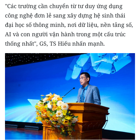
"Các trường cần chuyển từ tư duy ứng dụng
TIN MỚI
công nghệ đơn lẻ sang xây dựng hệ sinh thái
TIN ĐỊA PHƯƠNG
đại học số thông minh, nơi dữ liệu, nền tảng số,
AI và con người vận hành trong một cấu trúc
Trung du và miền núi phía Bắc
thống nhất", GS, TS Hiếu nhấn mạnh.
Đồng bằng sông Hồng
Bắc Trung Bộ
Duyên hải Nam Trung Bộ và Tây
Nguyên
Đông Nam Bộ
Đồng bằng sông Cửu Long
Chuyên trang Hà Nội
Chuyên trang TP. Hồ Chí Minh