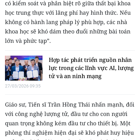
có kiểm soát và phân biệt rõ giữa thất bại khoa
ENGLISH
học trung thực với lãng phí hay hình thức. Nếu
中文
không có hành lang pháp lý phù hợp, các nhà
khoa học sẽ khó dám theo đuổi những bài toán
FRANÇAIS
lớn và phức tạp”.
РУССКИЙ
Hợp tác phát triển nguồn nhân
ESPAÑOL
lực trong các lĩnh vực AI, lượng
tử và an ninh mạng
한국어
27/03/2026 09:35
Giáo sư, Tiến sĩ Trần Hồng Thái nhấn mạnh, đối
với công nghệ lượng tử, đầu tư cho con người
quan trọng không kém đầu tư cho thiết bị. Một
phòng thí nghiệm hiện đại sẽ khó phát huy hiệu