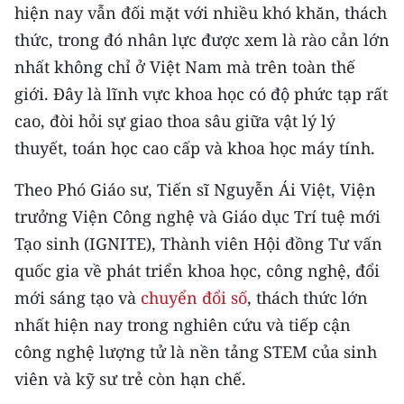
Media Pháp luật
hiện nay vẫn đối mặt với nhiều khó khăn, thách
thức, trong đó nhân lực được xem là rào cản lớn
Media Du lịch
nhất không chỉ ở Việt Nam mà trên toàn thế
Media Thế giới
giới. Đây là lĩnh vực khoa học có độ phức tạp rất
cao, đòi hỏi sự giao thoa sâu giữa vật lý lý
Media Thể thao
thuyết, toán học cao cấp và khoa học máy tính.
Media Giáo dục
Theo Phó Giáo sư, Tiến sĩ Nguyễn Ái Việt, Viện
Media Y tế
trưởng Viện Công nghệ và Giáo dục Trí tuệ mới
Tạo sinh (IGNITE), Thành viên Hội đồng Tư vấn
Media Khoa học - Công nghệ
quốc gia về phát triển khoa học, công nghệ, đổi
Media Môi trường
mới sáng tạo và
chuyển đổi số
, thách thức lớn
nhất hiện nay trong nghiên cứu và tiếp cận
Ảnh
công nghệ lượng tử là nền tảng STEM của sinh
Infographic
viên và kỹ sư trẻ còn hạn chế.