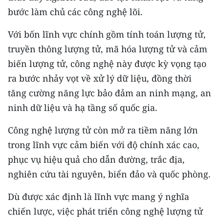
CHƯƠNG TRÌNH OCOP - MỖI XÃ
bước làm chủ các công nghệ lõi.
MỘT SẢN PHẨM
Với bốn lĩnh vực chính gồm tính toán lượng tử,
RADIO
truyền thông lượng tử, mã hóa lượng tử và cảm
biến lượng tử, công nghệ này được kỳ vọng tạo
MEDIA CENTER
ra bước nhảy vọt về xử lý dữ liệu, đồng thời
tăng cường năng lực bảo đảm an ninh mạng, an
E-Magazine
ninh dữ liệu và hạ tầng số quốc gia.
Video
Công nghệ lượng tử còn mở ra tiềm năng lớn
Media Chính trị
trong lĩnh vực cảm biến với độ chính xác cao,
Media Kinh tế
phục vụ hiệu quả cho dẫn đường, trắc địa,
nghiên cứu tài nguyên, biển đảo và quốc phòng.
Media Văn hóa
Dù được xác định là lĩnh vực mang ý nghĩa
Media Xã hội
chiến lược, việc phát triển công nghệ lượng tử