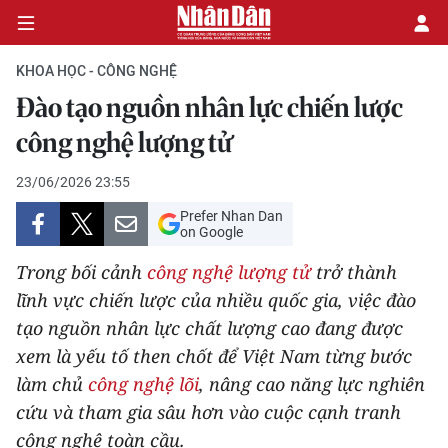
KHOA HỌC - CÔNG NGHỆ
Đào tạo nguồn nhân lực chiến lược
CHÍNH TRỊ
công nghệ lượng tử
KINH TẾ
23/06/2026 23:55
Prefer Nhan Dan
VĂN HÓA
on Google
Trong bối cảnh
công nghệ lượng tử
trở thành
XÃ HỘI
lĩnh vực chiến lược của nhiều quốc gia, việc đào
tạo nguồn nhân lực chất lượng cao đang được
PHÁP LUẬT
xem là yếu tố then chốt để Việt Nam từng bước
DU LỊCH
làm chủ
công nghệ lõi
, nâng cao năng lực nghiên
cứu và tham gia sâu hơn vào cuộc cạnh tranh
THẾ GIỚI
công nghệ toàn cầu.