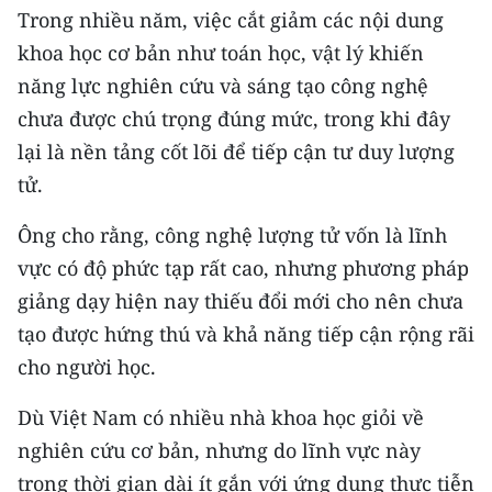
Trong nhiều năm, việc cắt giảm các nội dung
TIN MỚI
khoa học cơ bản như toán học, vật lý khiến
TIN ĐỊA PHƯƠNG
năng lực nghiên cứu và sáng tạo công nghệ
chưa được chú trọng đúng mức, trong khi đây
Trung du và miền núi phía Bắc
lại là nền tảng cốt lõi để tiếp cận tư duy lượng
Đồng bằng sông Hồng
tử.
Bắc Trung Bộ
Ông cho rằng, công nghệ lượng tử vốn là lĩnh
vực có độ phức tạp rất cao, nhưng phương pháp
Duyên hải Nam Trung Bộ và Tây
Nguyên
giảng dạy hiện nay thiếu đổi mới cho nên chưa
tạo được hứng thú và khả năng tiếp cận rộng rãi
Đông Nam Bộ
cho người học.
Đồng bằng sông Cửu Long
Dù Việt Nam có nhiều nhà khoa học giỏi về
Chuyên trang Hà Nội
nghiên cứu cơ bản, nhưng do lĩnh vực này
trong thời gian dài ít gắn với ứng dụng thực tiễn
Chuyên trang TP. Hồ Chí Minh