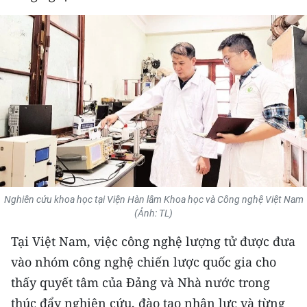
THỂ THAO
GIÁO DỤC
Y TẾ
KHOA HỌC - CÔNG NGHỆ
MÔI TRƯỜNG
BẠN ĐỌC
Nghiên cứu khoa học tại Viện Hàn lâm Khoa học và Công nghệ Việt Nam
KIỂM CHỨNG THÔNG TIN
(Ảnh: TL)
Tại Việt Nam, việc công nghệ lượng tử được đưa
TRI THỨC CHUYÊN SÂU
vào nhóm công nghệ chiến lược quốc gia cho
54 DÂN TỘC VIỆT NAM
thấy quyết tâm của Đảng và Nhà nước trong
thúc đẩy nghiên cứu, đào tạo nhân lực và từng