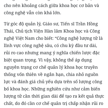
cho nên khoảng cách giữa khoa học cơ bản và
CHUYÊN ĐỀ
công nghệ vẫn còn khá lớn.
CÁC CHUYÊN TRANG
Từ góc độ quản lý, Giáo sư, Tiến sĩ Trần Hồng
Thái, Chủ tịch Viện Hàn lâm Khoa học và Công
VỀ BÁO NHÂN DÂN
nghệ Việt Nam cho biết: “Công nghệ lượng tử là
lĩnh vực công nghệ sâu, có chu kỳ đầu tư dài,
THỜI NAY
rủi ro cao nhưng mang ý nghĩa chiến lược đặc
biệt quan trọng. Vì vậy, không thể áp dụng
NHÂN DÂN CUỐI TUẦN
nguyên trạng cơ chế quản lý khoa học truyền
NHÂN DÂN HẰNG THÁNG
thống vốn thiên về ngắn hạn, chia nhỏ nguồn
lực và đánh giá chủ yếu dựa trên số lượng công
MUA BÁO
bố khoa học. Những nghiên cứu như cảm biến
ĐỌC BÁO IN
lượng tử cần thời gian dài để tạo ra kết quả thực
chất, do đó cần cơ chế quản trị chấp nhận rủi ro