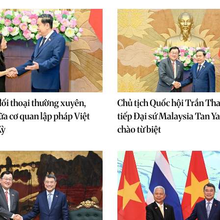
đối thoại thường xuyên,
Chủ tịch Quốc hội Trần T
iữa cơ quan lập pháp Việt
tiếp Đại sứ Malaysia Tan Y
Kỳ
chào từ biệt