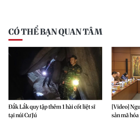
CÓ THỂ BẠN QUAN TÂM
Đắk Lắk quy tập thêm 1 hài cốt liệt sĩ
[Video] Ngườ
tại núi Cư Jú
sản mã hóa 