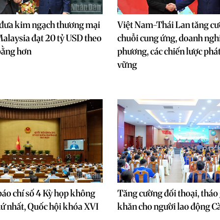
 đưa kim ngạch thương mại
Việt Nam-Thái Lan tăng cư
alaysia đạt 20 tỷ USD theo
chuỗi cung ứng, doanh nghi
bằng hơn
phương, các chiến lược phát
vững
áo chí số 4 Kỳ họp không
Tăng cường đối thoại, tháo
hứ nhất, Quốc hội khóa XVI
khăn cho người lao động 