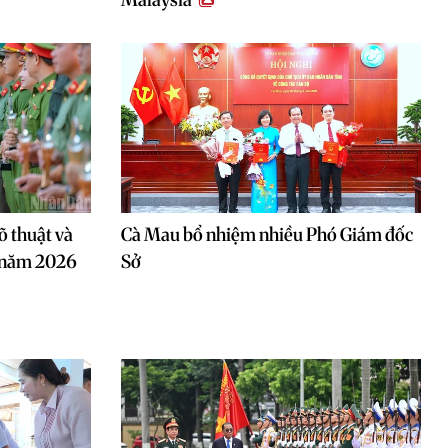
õ thuật và
Cà Mau bổ nhiệm nhiều Phó Giám đốc
n năm 2026
Sở