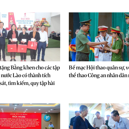
tặng Bằng khen cho các tập
Bế mạc Hội thao quân sự, v
n nước Lào có thành tích
thể thao Công an nhân dâ
sát, tìm kiếm, quy tập hài