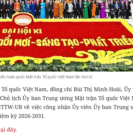
 biểu toàn quốc Mặt trận Tổ quốc Việt Nam lần thứ XI.
Tổ quốc Việt Nam, đồng chí Bùi Thị Minh Hoài, Ủy 
, Chủ tịch Ủy ban Trung ương Mặt trận Tổ quốc Việt
MTTW-UB về việc công nhận Ủy viên Ủy ban Trung 
iệm kỳ 2026-2031.
tại đây
.