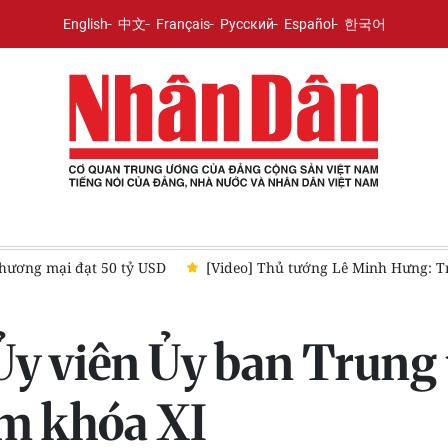
English
中文
Français
Русский
Español
한국어
thương mại đạt 50 tỷ USD
[Video] Thủ tướng Lê Minh Hưng: Tr
Ủy viên Ủy ban Trung
am khóa XI