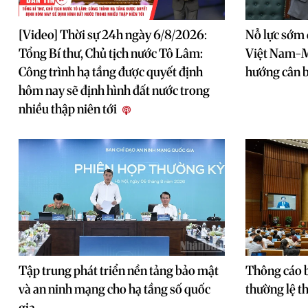
[Video] Thời sự 24h ngày 6/8/2026:
Nỗ lực sớm
Tổng Bí thư, Chủ tịch nước Tô Lâm:
Việt Nam-M
Công trình hạ tầng được quyết định
hướng cân 
hôm nay sẽ định hình đất nước trong
nhiều thập niên tới
Tập trung phát triển nền tảng bảo mật
Thông cáo b
và an ninh mạng cho hạ tầng số quốc
thường lệ t
gia