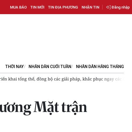
MUA BÁO
TIN MỚI
TIN ĐỊA PHƯƠNG
NHẬN TIN
Đăng nhập
THỜI NAY
NHÂN DÂN CUỐI TUẦN
NHÂN DÂN HẰNG THÁNG
iển khai tổng thể, đồng bộ các giải pháp, khắc phục ngay các lỗ 
 ương Mặt trận