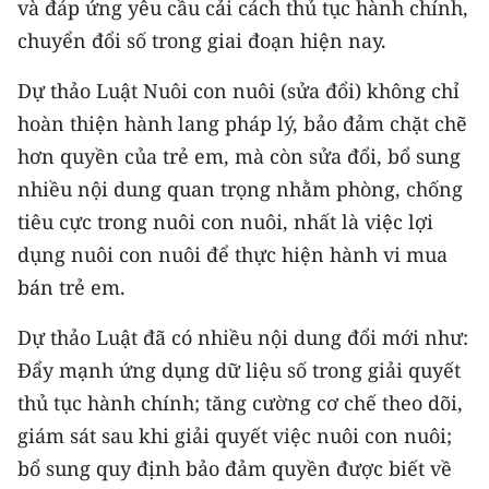
và đáp ứng yêu cầu cải cách thủ tục hành chính,
CHƯƠNG TRÌNH OCOP - MỖI XÃ
MỘT SẢN PHẨM
chuyển đổi số trong giai đoạn hiện nay.
Dự thảo Luật Nuôi con nuôi (sửa đổi) không chỉ
RADIO
hoàn thiện hành lang pháp lý, bảo đảm chặt chẽ
hơn quyền của trẻ em, mà còn sửa đổi, bổ sung
MEDIA CENTER
nhiều nội dung quan trọng nhằm phòng, chống
E-Magazine
tiêu cực trong nuôi con nuôi, nhất là việc lợi
dụng nuôi con nuôi để thực hiện hành vi mua
Video
bán trẻ em.
Media Chính trị
Dự thảo Luật đã có nhiều nội dung đổi mới như:
Media Kinh tế
Đẩy mạnh ứng dụng dữ liệu số trong giải quyết
thủ tục hành chính; tăng cường cơ chế theo dõi,
Media Văn hóa
giám sát sau khi giải quyết việc nuôi con nuôi;
Media Xã hội
bổ sung quy định bảo đảm quyền được biết về