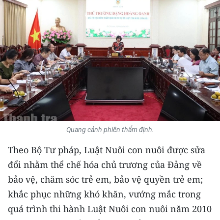
THỂ THAO
GIÁO DỤC
Y TẾ
KHOA HỌC - CÔNG NGHỆ
MÔI TRƯỜNG
BẠN ĐỌC
Quang cảnh phiên thẩm định.
Theo Bộ Tư pháp, Luật Nuôi con nuôi được sửa
KIỂM CHỨNG THÔNG TIN
đổi nhằm thể chế hóa chủ trương của Đảng về
TRI THỨC CHUYÊN SÂU
bảo vệ, chăm sóc trẻ em, bảo vệ quyền trẻ em;
khắc phục những khó khăn, vướng mắc trong
54 DÂN TỘC VIỆT NAM
quá trình thi hành Luật Nuôi con nuôi năm 2010