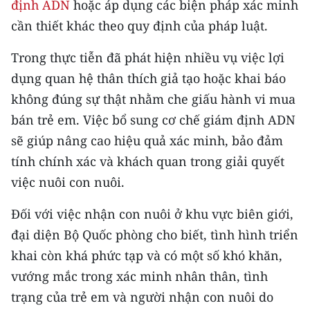
định ADN
hoặc áp dụng các biện pháp xác minh
cần thiết khác theo quy định của pháp luật.
CHUYÊN ĐỀ
Trong thực tiễn đã phát hiện nhiều vụ việc lợi
CÁC CHUYÊN TRANG
dụng quan hệ thân thích giả tạo hoặc khai báo
không đúng sự thật nhằm che giấu hành vi mua
VỀ BÁO NHÂN DÂN
bán trẻ em. Việc bổ sung cơ chế giám định ADN
sẽ giúp nâng cao hiệu quả xác minh, bảo đảm
THỜI NAY
tính chính xác và khách quan trong giải quyết
NHÂN DÂN CUỐI TUẦN
việc nuôi con nuôi.
NHÂN DÂN HẰNG THÁNG
Đối với việc nhận con nuôi ở khu vực biên giới,
đại diện Bộ Quốc phòng cho biết, tình hình triển
MUA BÁO
khai còn khá phức tạp và có một số khó khăn,
ĐỌC BÁO IN
vướng mắc trong xác minh nhân thân, tình
trạng của trẻ em và người nhận con nuôi do