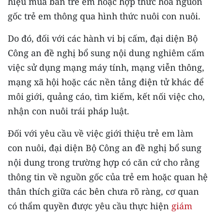
hiệu mua bán trẻ em hoặc hợp thức hóa nguồn
TIN MỚI
gốc trẻ em thông qua hình thức nuôi con nuôi.
TIN ĐỊA PHƯƠNG
Do đó, đối với các hành vi bị cấm, đại diện Bộ
Công an đề nghị bổ sung nội dung nghiêm cấm
Trung du và miền núi phía Bắc
việc sử dụng mạng máy tính, mạng viễn thông,
Đồng bằng sông Hồng
mạng xã hội hoặc các nền tảng điện tử khác để
môi giới, quảng cáo, tìm kiếm, kết nối việc cho,
Bắc Trung Bộ
nhận con nuôi trái pháp luật.
Duyên hải Nam Trung Bộ và Tây
Nguyên
Đối với yêu cầu về việc giới thiệu trẻ em làm
con nuôi, đại diện Bộ Công an đề nghị bổ sung
Đông Nam Bộ
nội dung trong trường hợp có căn cứ cho rằng
Đồng bằng sông Cửu Long
thông tin về nguồn gốc của trẻ em hoặc quan hệ
thân thích giữa các bên chưa rõ ràng, cơ quan
Chuyên trang Hà Nội
có thẩm quyền được yêu cầu thực hiện
giám
Chuyên trang TP. Hồ Chí Minh