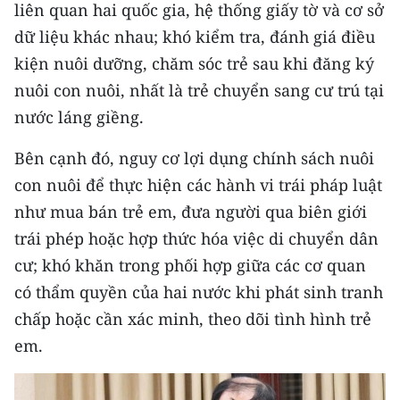
liên quan hai quốc gia, hệ thống giấy tờ và cơ sở
ENGLISH
dữ liệu khác nhau; khó kiểm tra, đánh giá điều
中文
kiện nuôi dưỡng, chăm sóc trẻ sau khi đăng ký
nuôi con nuôi, nhất là trẻ chuyển sang cư trú tại
FRANÇAIS
nước láng giềng.
РУССКИЙ
Bên cạnh đó, nguy cơ lợi dụng chính sách nuôi
ESPAÑOL
con nuôi để thực hiện các hành vi trái pháp luật
như mua bán trẻ em, đưa người qua biên giới
한국어
trái phép hoặc hợp thức hóa việc di chuyển dân
cư; khó khăn trong phối hợp giữa các cơ quan
có thẩm quyền của hai nước khi phát sinh tranh
chấp hoặc cần xác minh, theo dõi tình hình trẻ
em.