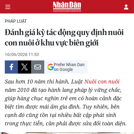
PHÁP LUẬT
Đánh giá kỹ tác động quy định nuôi
CHÍNH TRỊ
con nuôi ở khu vực biên giới
KINH TẾ
10/06/2026 11:53
Prefer Nhan Dan
VĂN HÓA
on Google
Sau hơn 10 năm thi hành, Luật
Nuôi con nuôi
XÃ HỘI
năm 2010 đã tạo hành lang pháp lý vững chắc,
giúp hàng chục nghìn trẻ em có hoàn cảnh đặc
PHÁP LUẬT
biệt tìm được mái ấm gia đình. Tuy nhiên, bên
DU LỊCH
cạnh đó cũng tồn tại nhiều bất cập phát sinh
trong thực tiễn, cần phải được sửa đổi toàn diện.
THẾ GIỚI