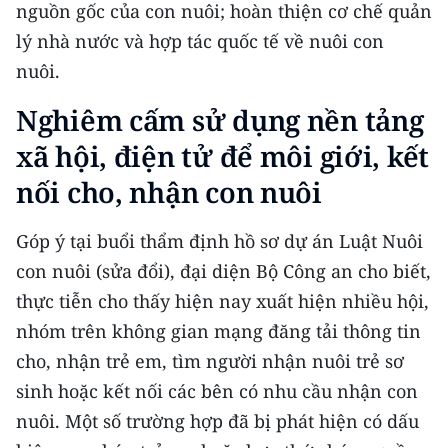
Media Pháp luật
nguồn gốc của con nuôi; hoàn thiện cơ chế quản
lý nhà nước và hợp tác quốc tế về nuôi con
Media Du lịch
nuôi.
Media Thế giới
Nghiêm cấm sử dụng nền tảng
Media Thể thao
xã hội, điện tử để môi giới, kết
nối cho, nhận con nuôi
Media Giáo dục
Media Y tế
Góp ý tại buổi thẩm định hồ sơ dự án Luật Nuôi
con nuôi (sửa đổi), đại diện Bộ Công an cho biết,
Media Khoa học - Công nghệ
thực tiễn cho thấy hiện nay xuất hiện nhiều hội,
Media Môi trường
nhóm trên không gian mạng đăng tải thông tin
cho, nhận trẻ em, tìm người nhận nuôi trẻ sơ
Ảnh
sinh hoặc kết nối các bên có nhu cầu nhận con
Infographic
nuôi. Một số trường hợp đã bị phát hiện có dấu