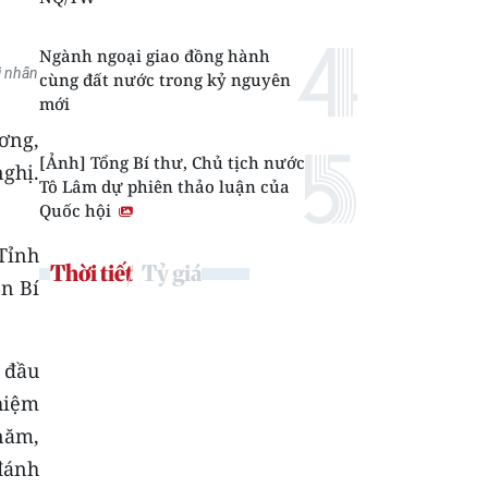
Ngành ngoại giao đồng hành
i nhân
cùng đất nước trong kỷ nguyên
mới
ơng,
[Ảnh] Tổng Bí thư, Chủ tịch nước
ghị.
Tô Lâm dự phiên thảo luận của
Quốc hội
Tỉnh
Thời tiết
Tỷ giá
n Bí
 đầu
hiệm
năm,
đánh