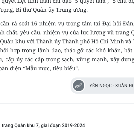
quyết liệt tinh thần chỉ đạo "5 quyết tâm", "5 chủ đ
Trọng, Bí thư Quân ủy Trung ương.
ần rà soát 16 nhiệm vụ trọng tâm tại Đại hội Đản
nh chất, yêu cầu, nhiệm vụ của lực lượng vũ trang 
y Quân khu với Thành ủy Thành phố Hồ Chí Minh và 
hối hợp trong lãnh đạo, tháo gỡ các khó khăn, bất 
 cấp ủy các cấp trong sạch, vững mạnh, xây dựng
àn diện “Mẫu mực, tiêu biểu”.
YẾN NGỌC - XUÂN H
ũ trang Quân khu 7, giai đoạn 2019-2024