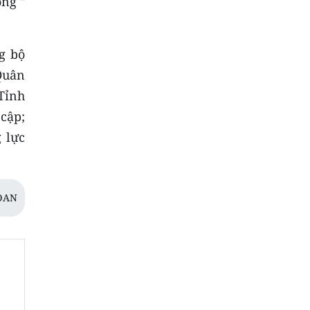
ộng "
g bộ
Quân
Tỉnh
cập;
 lực
OAN