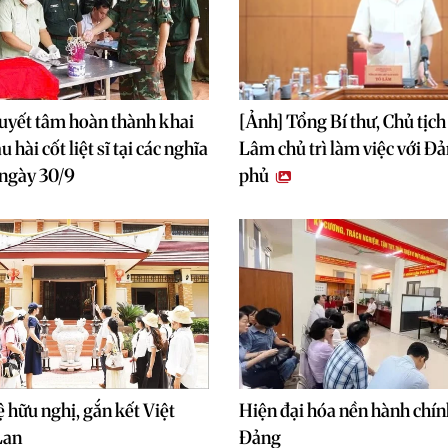
uyết tâm hoàn thành khai
[Ảnh] Tổng Bí thư, Chủ tịc
 hài cốt liệt sĩ tại các nghĩa
Lâm chủ trì làm việc với Đ
 ngày 30/9
phủ
 hữu nghị, gắn kết Việt
Hiện đại hóa nền hành chín
Lan
Đảng