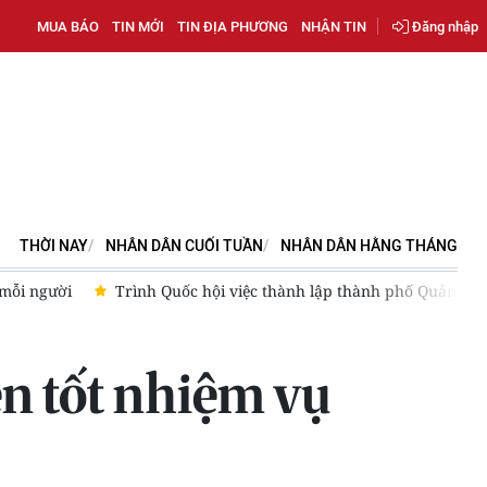
MUA BÁO
TIN MỚI
TIN ĐỊA PHƯƠNG
NHẬN TIN
Đăng nhập
THỜI NAY
NHÂN DÂN CUỐI TUẦN
NHÂN DÂN HẰNG THÁNG
hành lập thành phố Quảng Ninh và thành phố Bắc Ninh
Tổng B
n tốt nhiệm vụ