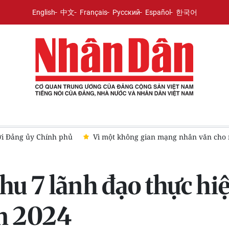
English
中文
Français
Русский
Español
한국어
ng gian mạng nhân văn cho mỗi người
Trình Quốc hội việc t
u 7 lãnh đạo thực hiệ
m 2024