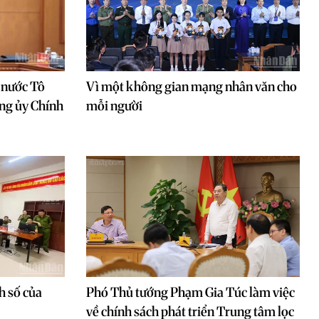
h nước Tô
Vì một không gian mạng nhân văn cho
ảng ủy Chính
mỗi người
h số của
Phó Thủ tướng Phạm Gia Túc làm việc
về chính sách phát triển Trung tâm lọc