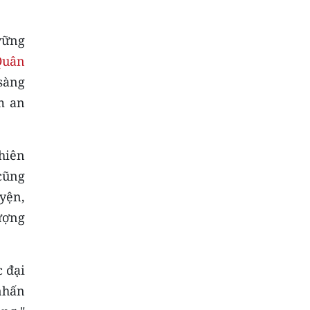
vững
Quân
sàng
m an
hiên
 cũng
yện,
lượng
c đại
nhấn