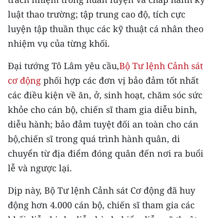
ENGLISH
luật thao trường; tập trung cao độ, tích cực
luyện tập thuần thục các kỹ thuật cá nhân theo
中文
nhiệm vụ của từng khối.
FRANÇAIS
Đại tướng Tô Lâm yêu cầu,
Bộ Tư lệnh Cảnh sát
РУССКИЙ
cơ động
phối hợp các đơn vị bảo đảm tốt nhất
các điều kiện về ăn, ở, sinh hoạt, chăm sóc sức
ESPAÑOL
khỏe cho cán bộ, chiến sĩ tham gia diễu binh,
한국어
diễu hành; bảo đảm tuyệt đối an toàn cho cán
bộ,chiến sĩ trong quá trình hành quân, di
chuyển từ địa điểm đóng quân đến nơi ra buổi
lễ và ngược lại.
Dịp này,
Bộ Tư lệnh Cảnh sát Cơ động đã huy
động hơn 4.000 cán bộ, chiến sĩ
tham gia các