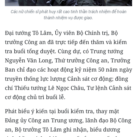
Media Pháp luật
Các nữ chiến sĩ phát huy rất cao tinh thần trách nhiệm để hoàn
Media Du lịch
thành nhiệm vụ được giao.
Media Thế giới
Đại tướng Tô Lâm, Ủy viên Bộ Chính trị, Bộ
trưởng Công an đã trực tiếp đến thăm và kiểm
Media Thể thao
tra buổi tổng duyệt. Cùng dự, có Trung tướng
Media Giáo dục
Nguyễn Văn Long, Thứ trưởng Công an, Trưởng
Ban chỉ đạo các hoạt động kỷ niệm 50 năm ngày
Media Y tế
truyền thống lực lượng Cảnh sát cơ động; đồng
Media Khoa học - Công nghệ
chí Thiếu tướng Lê Ngọc Châu, Tư lệnh Cảnh sát
cơ động chủ trì buổi lễ.
Media Môi trường
Ảnh
Phát biểu ý kiến tại buổi kiểm tra, thay mặt
Đảng ủy Công an Trung ương, lãnh đạo Bộ Công
Infographic
an, Bộ trưởng Tô Lâm ghi nhận, biểu dương