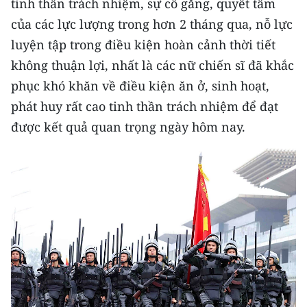
tinh thần trách nhiệm, sự cố gắng, quyết tâm
TIN MỚI
của các lực lượng trong hơn 2 tháng qua, nỗ lực
luyện tập trong điều kiện hoàn cảnh thời tiết
TIN ĐỊA PHƯƠNG
không thuận lợi, nhất là các nữ chiến sĩ đã khắc
Trung du và miền núi phía Bắc
phục khó khăn về điều kiện ăn ở, sinh hoạt,
phát huy rất cao tinh thần trách nhiệm để đạt
Đồng bằng sông Hồng
được kết quả quan trọng ngày hôm nay.
Bắc Trung Bộ
Duyên hải Nam Trung Bộ và Tây
Nguyên
Đông Nam Bộ
Đồng bằng sông Cửu Long
Chuyên trang Hà Nội
Chuyên trang TP. Hồ Chí Minh