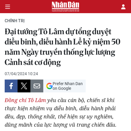
CHÍNH TRỊ
Đại tướng Tô Lâm dự tổng duyệt
CHÍNH TRỊ
diễu binh, diễu hành Lễ kỷ niệm 50
năm Ngày truyền thống lực lượng
KINH TẾ
Cảnh sát cơ động
VĂN HÓA
07/04/2024 10:24
XÃ HỘI
Prefer Nhan Dan
on Google
PHÁP LUẬT
Đồng chí Tô Lâm
yêu cầu cán bộ, chiến sĩ khi
thực hiện nhiệm vụ diễu binh, diễu hành phải
DU LỊCH
đều, đẹp, thống nhất, thể hiện sự uy nghiêm,
THẾ GIỚI
dũng mãnh của lực lượng vũ trang chiến đấu.