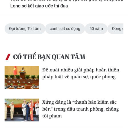
Long sơ kết giao ước thi đua
Đại tướng Tô Lâm
cảnh sát cơ động
50 năm
Đồng chí
CÓ THỂ BẠN QUAN TÂM
Đề xuất nhiều giải pháp hoàn thiện
pháp luật về quân sự, quốc phòng
Xứng đáng là “thanh bảo kiếm sắc
bén” trong đấu tranh phòng, chống
tội phạm