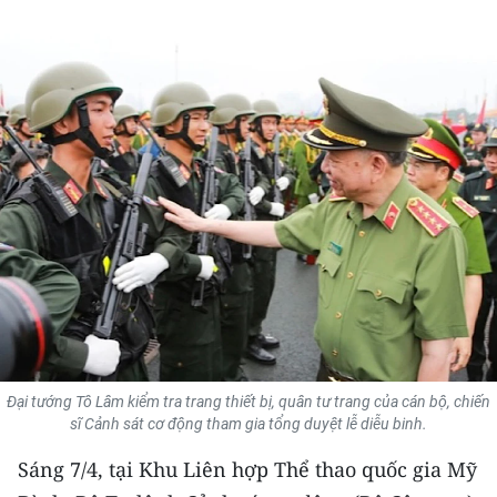
THỂ THAO
GIÁO DỤC
Y TẾ
KHOA HỌC - CÔNG NGHỆ
MÔI TRƯỜNG
BẠN ĐỌC
KIỂM CHỨNG THÔNG TIN
TRI THỨC CHUYÊN SÂU
Đại tướng Tô Lâm kiểm tra trang thiết bị, quân tư trang của cán bộ, chiến
sĩ Cảnh sát cơ động tham gia tổng duyệt lễ diễu binh.
54 DÂN TỘC VIỆT NAM
Sáng 7/4, tại Khu Liên hợp Thể thao quốc gia Mỹ