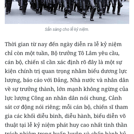
CHUYÊN ĐỀ
CÁC CHUYÊN TRANG
Sẵn sàng cho lễ kỷ niệm.
Thời gian từ nay đến ngày diễn ra lễ kỷ niệm
VỀ BÁO NHÂN DÂN
chỉ còn một tuần, Bộ trưởng Tô Lâm yêu cầu,
THỜI NAY
cán bộ, chiến sĩ cần xác định rõ đây là một sự
kiện chính trị quan trọng nhằm biểu dương lực
NHÂN DÂN CUỐI TUẦN
lượng, báo cáo với Đảng, Nhà nước và nhân dân
về sự trưởng thành, lớn mạnh không ngừng của
NHÂN DÂN HẰNG THÁNG
lực lượng Công an nhân dân nói chung, Cảnh
MUA BÁO
sát cơ động nói riêng; mỗi cán bộ, chiến sĩ tham
gia các khối diễu binh, diễu hành, biểu diễn võ
ĐỌC BÁO IN
thuật tại lễ kỷ niệm phát huy cao nhất tinh thần
trách nhiệm trong huấn luyện và chấp hành kỷ