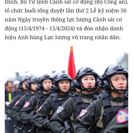
Đình, Bộ Tư lệnh Cảnh sát cơ động (Bộ Công an),
CHƯƠNG TRÌNH OCOP - MỖI XÃ
MỘT SẢN PHẨM
tổ chức buổi tổng duyệt lần thứ 2 Lễ kỷ niệm 50
năm Ngày truyền thống lực lượng Cảnh sát cơ
động (15/4/1974 - 15/4/2024) và đón nhận danh
RADIO
hiệu Anh hùng Lực lượng vũ trang nhân dân.
MEDIA CENTER
E-Magazine
Video
Media Chính trị
Media Kinh tế
Media Văn hóa
Media Xã hội