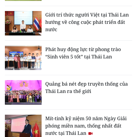
CHƯƠNG TRÌNH OCOP - MỖI XÃ
MỘT SẢN PHẨM
Giới trí thức người Việt tại Thái Lan
hướng về công cuộc phát triển đất
nước
RADIO
MEDIA CENTER
Phát huy động lực từ phong trào
“Sinh viên 5 tốt” tại Thái Lan
E-Magazine
Video
Quảng bá nét đẹp truyền thống của
Media Chính trị
Thái Lan ra thế giới
Media Kinh tế
Media Văn hóa
Mít-tinh kỷ niệm 50 năm Ngày Giải
phóng miền nam, thống nhất đất
Media Xã hội
nước tại Thái Lan