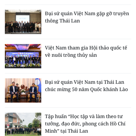
THỂ THAO
Đại sứ quán Việt Nam gặp gỡ truyền
thông Thái Lan
GIÁO DỤC
Y TẾ
Việt Nam tham gia Hội thảo quốc tế
KHOA HỌC - CÔNG NGHỆ
về nuôi trồng thủy sản
MÔI TRƯỜNG
BẠN ĐỌC
Đại sứ quán Việt Nam tại Thái Lan
chúc mừng 50 năm Quốc khánh Lào
KIỂM CHỨNG THÔNG TIN
TRI THỨC CHUYÊN SÂU
Tập huấn “Học tập và làm theo tư
tưởng, đạo đức, phong cách Hồ Chí
54 DÂN TỘC VIỆT NAM
Minh” tại Thái Lan