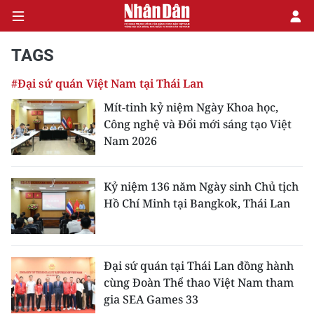
TAGS
#Đại sứ quán Việt Nam tại Thái Lan
CHÍNH TRỊ
Mít-tinh kỷ niệm Ngày Khoa học,
Công nghệ và Đổi mới sáng tạo Việt
KINH TẾ
Nam 2026
VĂN HÓA
Kỷ niệm 136 năm Ngày sinh Chủ tịch
XÃ HỘI
Hồ Chí Minh tại Bangkok, Thái Lan
PHÁP LUẬT
DU LỊCH
Đại sứ quán tại Thái Lan đồng hành
cùng Đoàn Thể thao Việt Nam tham
THẾ GIỚI
gia SEA Games 33