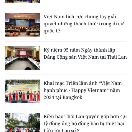
TIN MỚI
Việt Nam tích cực chung tay giải
TIN ĐỊA PHƯƠNG
quyết những thách thức trong di cư
quốc tế
Trung du và miền núi phía Bắc
Đồng bằng sông Hồng
Kỷ niệm 95 năm Ngày thành lập
Đảng Cộng sản Việt Nam tại Thái Lan
Bắc Trung Bộ
Duyên hải Nam Trung Bộ và Tây
Nguyên
Khai mạc Triển lãm ảnh “Việt Nam
hạnh phúc - Happy Vietnam” năm
Đông Nam Bộ
2024 tại Bangkok
Đồng bằng sông Cửu Long
Kiều bào Thái Lan quyên góp hơn 4,6
Chuyên trang Hà Nội
tỷ đồng ủng hộ đồng bào bị thiệt hại
bởi cơn bão số 3
Chuyên trang TP. Hồ Chí Minh