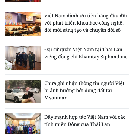
Media Pháp luật
Media Du lịch
Việt Nam dành ưu tiên hàng đầu đối
với phát triển khoa học-công nghệ,
Media Thế giới
đổi mới sáng tạo và chuyển đổi số
Media Thể thao
Đại sứ quán Việt Nam tại Thái Lan
Media Giáo dục
viếng đồng chí Khamtay Siphandone
Media Y tế
Media Khoa học - Công nghệ
Chưa ghi nhận thông tin người Việt
bị ảnh hưởng bởi động đất tại
Media Môi trường
Myanmar
Ảnh
Đẩy mạnh hợp tác Việt Nam với các
Infographic
tỉnh miền Đông của Thái Lan