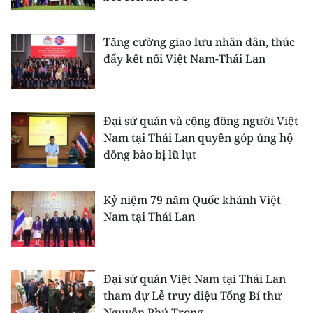
CHUYÊN ĐỀ
Tăng cường giao lưu nhân dân, thúc
đẩy kết nối Việt Nam-Thái Lan
CÁC CHUYÊN TRANG
VỀ BÁO NHÂN DÂN
Đại sứ quán và cộng đồng người Việt
Nam tại Thái Lan quyên góp ủng hộ
THỜI NAY
đồng bào bị lũ lụt
NHÂN DÂN CUỐI TUẦN
Kỷ niệm 79 năm Quốc khánh Việt
NHÂN DÂN HẰNG THÁNG
Nam tại Thái Lan
MUA BÁO
ĐỌC BÁO IN
Đại sứ quán Việt Nam tại Thái Lan
tham dự Lễ truy điệu Tổng Bí thư
Nguyễn Phú Trọng