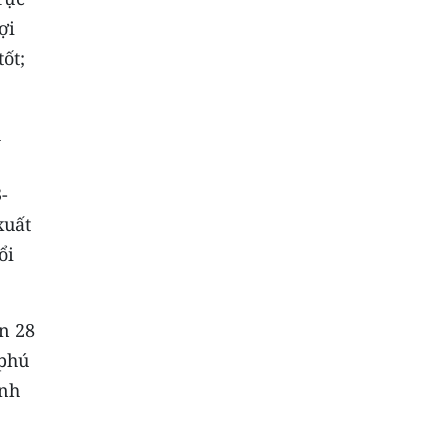
ợi
ốt;
h
-
xuất
ổi
n 28
 phú
ính