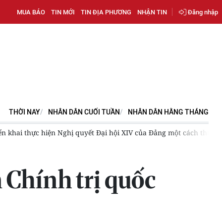
MUA BÁO
TIN MỚI
TIN ĐỊA PHƯƠNG
NHẬN TIN
Đăng nhập
THỜI NAY
NHÂN DÂN CUỐI TUẦN
NHÂN DÂN HẰNG THÁNG
ai thực hiện Nghị quyết Đại hội XIV của Đảng một cách thực chất, 
 Chính trị quốc