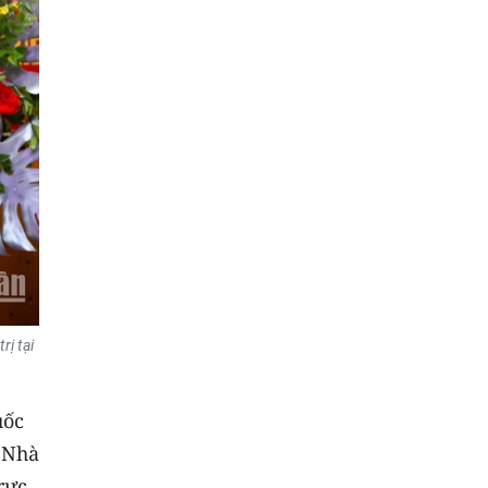
rị tại
uốc
n Nhà
rực