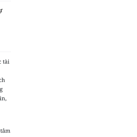
ự
 tài
ch
g
in,
 tâm