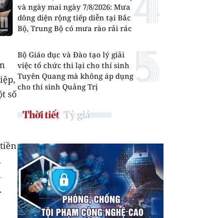
và ngày mai ngày 7/8/2026: Mưa
dông diện rộng tiếp diễn tại Bắc
Bộ, Trung Bộ có mưa rào rải rác
Bộ Giáo dục và Đào tạo lý giải
am
việc tổ chức thi lại cho thí sinh
Tuyên Quang mà không áp dụng
iệp,
cho thí sinh Quảng Trị
t số
Thời tiết
Tỷ giá
tiền
m
i
…