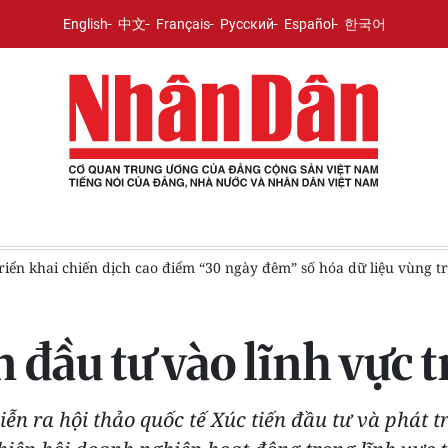
English
中文
Français
Русский
Español
한국어
 chiến dịch cao điểm “30 ngày đêm” số hóa dữ liệu vùng trồng sầu 
 đầu tư vào lĩnh vực t
iễn ra hội thảo quốc tế Xúc tiến đầu tư và phát t