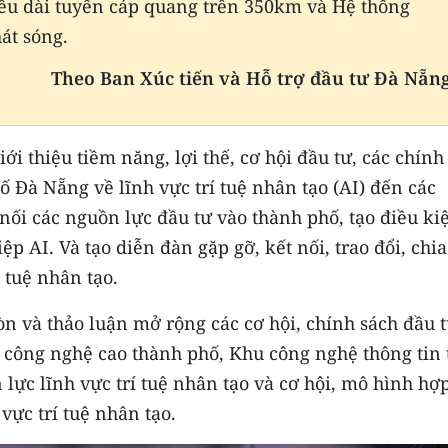
ều dài tuyến cáp quang trên 350km và Hệ thống
át sóng.
Theo Ban Xúc tiến và Hỗ trợ đầu tư Đà Nẵn
i thiệu tiềm năng, lợi thế, cơ hội đầu tư, các chính
ố Đà Nẵng về lĩnh vực trí tuệ nhân tạo (AI) đến các
 nối các nguồn lực đầu tư vào thành phố, tạo điều ki
p AI. Và tạo diễn đàn gặp gỡ, kết nối, trao đổi, chia
 tuệ nhân tạo.
n và thảo luận mở rộng các cơ hội, chính sách đầu 
u công nghệ cao thành phố, Khu công nghệ thông tin 
lực lĩnh vực trí tuệ nhân tạo và cơ hội, mô hình hợp
vực trí tuệ nhân tạo.