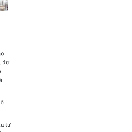
ạo
, dự
ó
à
hố
ầu tư