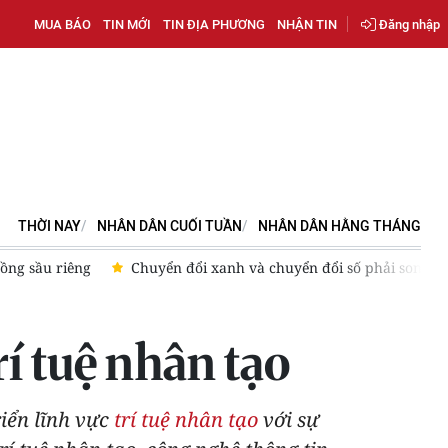
MUA BÁO
TIN MỚI
TIN ĐỊA PHƯƠNG
NHẬN TIN
Đăng nhập
THỜI NAY
NHÂN DÂN CUỐI TUẦN
NHÂN DÂN HẰNG THÁNG
riêng
Chuyển đổi xanh và chuyển đổi số phải song hành
rí tuệ nhân tạo
riển lĩnh vực
trí tuệ nhân tạo
với sự