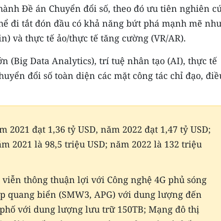
ành Đề án Chuyển đổi số, theo đó ưu tiên nghiên c
 thể đi tắt đón đầu có khả năng bứt phá mạnh mẽ như
in) và thực tế ảo/thực tế tăng cường (VR/AR).
 (Big Data Analytics), trí tuệ nhân tạo (AI), thực tế
chuyển đổi số toàn diện các mặt công tác chỉ đạo, điề
 2021 đạt 1,36 tỷ USD, năm 2022 đạt 1,47 tỷ USD;
2021 là 98,5 triệu USD; năm 2022 là 132 triệu
g viễn thông thuận lợi với Công nghệ 4G phủ sóng
cáp quang biển (SMW3, APG) với dung lượng đến
 phố với dung lượng lưu trữ 150TB; Mạng đô thị