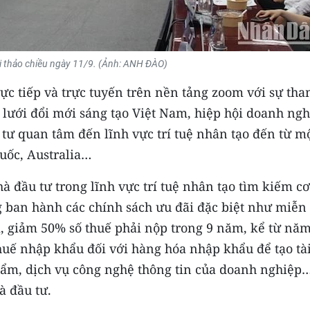
 thảo chiều ngày 11/9. (Ảnh: ANH ĐÀO)
rực tiếp và trực tuyến trên nền tảng zoom với sự th
lưới đổi mới sáng tạo Việt Nam, hiệp hội doanh ngh
tư quan tâm đến lĩnh vực trí tuệ nhân tạo đến từ mộ
uốc, Australia…
à đầu tư trong lĩnh vực trí tuệ nhân tạo tìm kiếm cơ
g ban hành các chính sách ưu đãi đặc biệt như miễn 
, giảm 50% số thuế phải nộp trong 9 năm, kể từ nă
huế nhập khẩu đối với hàng hóa nhập khẩu để tạo tà
hẩm, dịch vụ công nghệ thông tin của doanh nghiệp
à đầu tư.