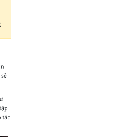
g
ện
 sẻ
tư
tập
 tác