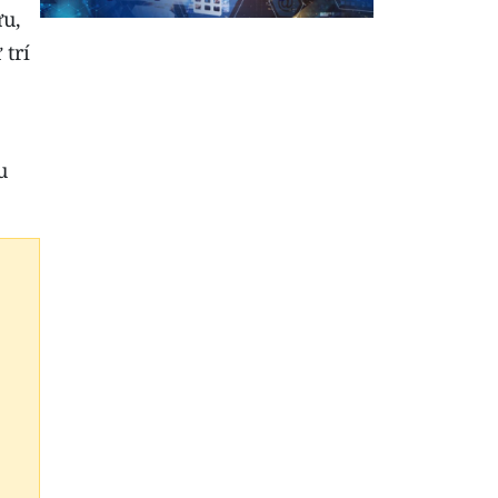
ứu,
 trí
u