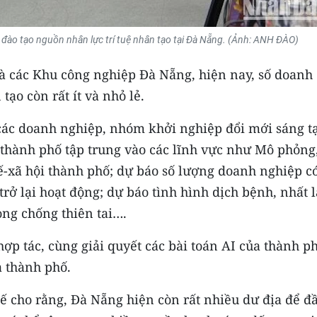
ề đào tạo nguồn nhân lực trí tuệ nhân tạo tại Đà Nẵng. (Ảnh: ANH ĐÀO)
à các Khu công nghiệp Đà Nẵng, hiện nay, số doanh
tạo còn rất ít và nhỏ lẻ.
ác doanh nghiệp, nhóm khởi nghiệp đổi mới sáng t
a thành phố tập trung vào các lĩnh vực như Mô phỏng
 tế-xã hội thành phố; dự báo số lượng doanh nghiệp c
 trở lại hoạt động; dự báo tình hình dịch bệnh, nhất l
ng chống thiên tai….
hợp tác, cùng giải quyết các bài toán AI của thành p
a thành phố.
ế cho rằng, Đà Nẵng hiện còn rất nhiều dư địa để đ