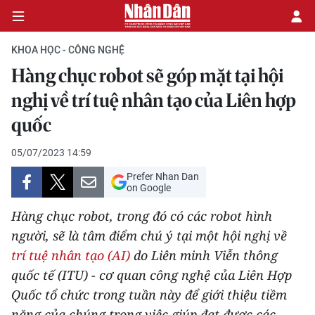
KHOA HỌC - CÔNG NGHỆ
Hàng chục robot sẽ góp mặt tại hội
CHÍNH TRỊ
nghị về trí tuệ nhân tạo của Liên hợp
quốc
KINH TẾ
05/07/2023 14:59
VĂN HÓA
Prefer Nhan Dan
on Google
XÃ HỘI
Hàng chục robot, trong đó có các robot hình
PHÁP LUẬT
người, sẽ là tâm điểm chú ý tại một hội nghị về
trí tuệ nhân tạo (AI)
do Liên minh Viễn thông
DU LỊCH
quốc tế (ITU) - cơ quan công nghệ của Liên Hợp
Quốc tổ chức trong tuần này để giới thiệu tiềm
THẾ GIỚI
năng của chúng trong việc giúp đạt được các