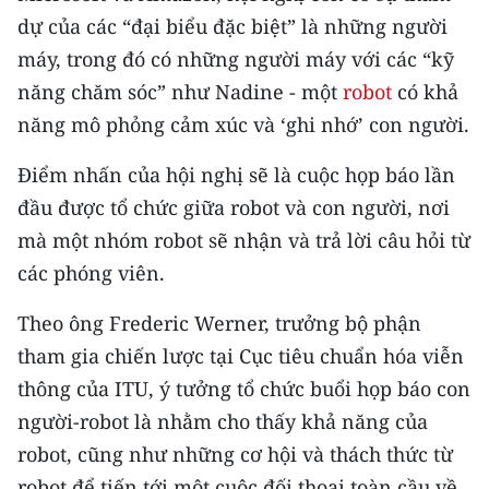
Media Pháp luật
dự của các “đại biểu đặc biệt” là những người
Media Du lịch
máy, trong đó có những người máy với các “kỹ
năng chăm sóc” như Nadine - một
robot
có khả
Media Thế giới
năng mô phỏng cảm xúc và ‘ghi nhớ’ con người.
Media Thể thao
Điểm nhấn của hội nghị sẽ là cuộc họp báo lần
Media Giáo dục
đầu được tổ chức giữa robot và con người, nơi
mà một nhóm robot sẽ nhận và trả lời câu hỏi từ
Media Y tế
các phóng viên.
Media Khoa học - Công nghệ
Theo ông Frederic Werner, trưởng bộ phận
Media Môi trường
tham gia chiến lược tại Cục tiêu chuẩn hóa viễn
thông của ITU, ý tưởng tổ chức buổi họp báo con
Ảnh
người-robot là nhằm cho thấy khả năng của
Infographic
robot, cũng như những cơ hội và thách thức từ
robot để tiến tới một cuộc đối thoại toàn cầu về