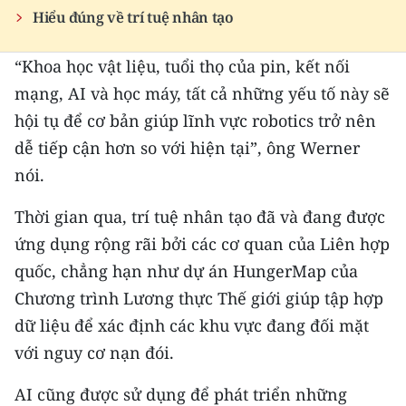
Hiểu đúng về trí tuệ nhân tạo
CHUYÊN ĐỀ
“Khoa học vật liệu, tuổi thọ của pin, kết nối
CÁC CHUYÊN TRANG
mạng, AI và học máy, tất cả những yếu tố này sẽ
hội tụ để cơ bản giúp lĩnh vực robotics trở nên
VỀ BÁO NHÂN DÂN
dễ tiếp cận hơn so với hiện tại”, ông Werner
nói.
THỜI NAY
Thời gian qua, trí tuệ nhân tạo đã và đang được
NHÂN DÂN CUỐI TUẦN
ứng dụng rộng rãi bởi các cơ quan của Liên hợp
quốc, chẳng hạn như dự án HungerMap của
NHÂN DÂN HẰNG THÁNG
Chương trình Lương thực Thế giới giúp tập hợp
MUA BÁO
dữ liệu để xác định các khu vực đang đối mặt
với nguy cơ nạn đói.
ĐỌC BÁO IN
AI cũng được sử dụng để phát triển những