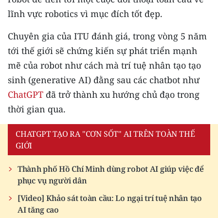
TIN MỚI
lĩnh vực robotics vì mục đích tốt đẹp.
TIN ĐỊA PHƯƠNG
Chuyên gia của ITU đánh giá, trong vòng 5 năm
tới thế giới sẽ chứng kiến sự phát triển mạnh
Trung du và miền núi phía Bắc
mẽ của robot như cách mà trí tuệ nhân tạo tạo
Đồng bằng sông Hồng
sinh (generative AI) đằng sau các chatbot như
ChatGPT
đã trở thành xu hướng chủ đạo trong
Bắc Trung Bộ
thời gian qua.
Duyên hải Nam Trung Bộ và Tây
Nguyên
CHATGPT TẠO RA "CƠN SỐT" AI TRÊN TOÀN THẾ
GIỚI
Đông Nam Bộ
Thành phố Hồ Chí Minh dùng robot AI giúp việc để
Đồng bằng sông Cửu Long
phục vụ người dân
Chuyên trang Hà Nội
[Video] Khảo sát toàn cầu: Lo ngại trí tuệ nhân tạo
AI tăng cao
Chuyên trang TP. Hồ Chí Minh