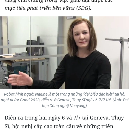
THỂ THAO
mục tiêu phát triển bền vững (SDG).
GIÁO DỤC
Y TẾ
KHOA HỌC - CÔNG NGHỆ
MÔI TRƯỜNG
BẠN ĐỌC
KIỂM CHỨNG THÔNG TIN
Robot hình người Nadine là một trong những "đại biểu đặc biệt" tại hội
nghị AI for Good 2023, diễn ra ở Geneva, Thụy Sĩ ngày 6-7/7 tới. (Ảnh: Đại
TRI THỨC CHUYÊN SÂU
học Công nghệ Nanyang)
Diễn ra trong hai ngày 6 và 7/7 tại Geneva, Thụy
54 DÂN TỘC VIỆT NAM
Sĩ, hội nghị cấp cao toàn cầu về những triển