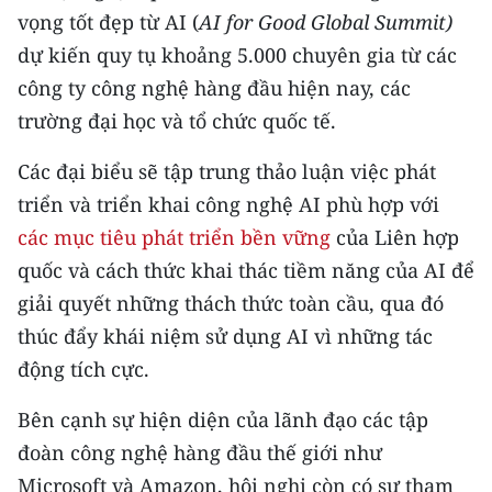
CHƯƠNG TRÌNH OCOP - MỖI XÃ
vọng tốt đẹp từ AI (
AI for Good Global Summit)
MỘT SẢN PHẨM
dự kiến quy tụ khoảng 5.000 chuyên gia từ các
công ty công nghệ hàng đầu hiện nay, các
RADIO
trường đại học và tổ chức quốc tế.
MEDIA CENTER
Các đại biểu sẽ tập trung thảo luận việc phát
triển và triển khai công nghệ AI phù hợp với
E-Magazine
các mục tiêu phát triển bền vững
của Liên hợp
Video
quốc và cách thức khai thác tiềm năng của AI để
giải quyết những thách thức toàn cầu, qua đó
Media Chính trị
thúc đẩy khái niệm sử dụng AI vì những tác
Media Kinh tế
động tích cực.
Media Văn hóa
Bên cạnh sự hiện diện của lãnh đạo các tập
đoàn công nghệ hàng đầu thế giới như
Media Xã hội
Microsoft và Amazon, hội nghị còn có sự tham