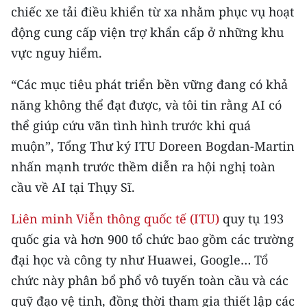
ENGLISH
chiếc xe tải điều khiển từ xa nhằm phục vụ hoạt
động cung cấp viện trợ khẩn cấp ở những khu
中文
vực nguy hiểm.
FRANÇAIS
“Các mục tiêu phát triển bền vững đang có khả
năng không thể đạt được, và tôi tin rằng AI có
РУССКИЙ
thể giúp cứu vãn tình hình trước khi quá
ESPAÑOL
muộn”, Tổng Thư ký ITU Doreen Bogdan-Martin
nhấn mạnh trước thềm diễn ra hội nghị toàn
한국어
cầu về AI tại Thụy Sĩ.
Liên minh Viễn thông quốc tế (ITU)
quy tụ 193
quốc gia và hơn 900 tổ chức bao gồm các trường
đại học và công ty như Huawei, Google… Tổ
chức này phân bổ phổ vô tuyến toàn cầu và các
quỹ đạo vệ tinh, đồng thời tham gia thiết lập các