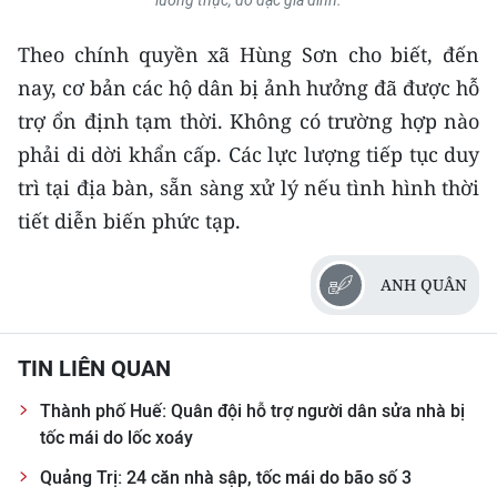
lương thực, đồ đạc gia đình.
CHUYÊN ĐỀ
Theo chính quyền xã Hùng Sơn cho biết, đến
nay, cơ bản các hộ dân bị ảnh hưởng đã được hỗ
CÁC CHUYÊN TRANG
trợ ổn định tạm thời. Không có trường hợp nào
phải di dời khẩn cấp. Các lực lượng tiếp tục duy
VỀ BÁO NHÂN DÂN
trì tại địa bàn, sẵn sàng xử lý nếu tình hình thời
tiết diễn biến phức tạp.
THỜI NAY
NHÂN DÂN CUỐI TUẦN
ANH QUÂN
NHÂN DÂN HẰNG THÁNG
TIN LIÊN QUAN
MUA BÁO
Thành phố Huế: Quân đội hỗ trợ người dân sửa nhà bị
ĐỌC BÁO IN
tốc mái do lốc xoáy
Quảng Trị: 24 căn nhà sập, tốc mái do bão số 3