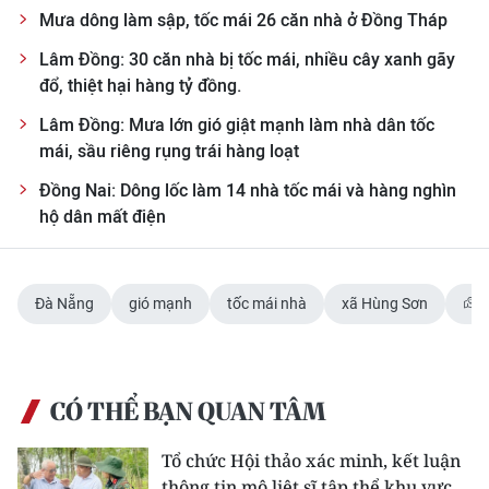
ENGLISH
Mưa dông làm sập, tốc mái 26 căn nhà ở Đồng Tháp
Lâm Đồng: 30 căn nhà bị tốc mái, nhiều cây xanh gãy
中文
đổ, thiệt hại hàng tỷ đồng.
FRANÇAIS
Lâm Đồng: Mưa lớn gió giật mạnh làm nhà dân tốc
mái, sầu riêng rụng trái hàng loạt
РУССКИЙ
Đồng Nai: Dông lốc làm 14 nhà tốc mái và hàng nghìn
hộ dân mất điện
ESPAÑOL
한국어
Đà Nẵng
gió mạnh
tốc mái nhà
xã Hùng Sơn
CÓ THỂ BẠN QUAN TÂM
Tổ chức Hội thảo xác minh, kết luận
thông tin mộ liệt sĩ tập thể khu vực