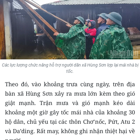
THỂ THAO
GIÁO DỤC
Y TẾ
KHOA HỌC - CÔNG NGHỆ
Các lực lượng chức năng hỗ trợ người dân xã Hùng Sơn lợp lại mái nhà bị
MÔI TRƯỜNG
tốc.
BẠN ĐỌC
Theo đó, vào khoảng trưa cùng ngày, trên địa
bàn xã Hùng Sơn xảy ra mưa lớn kèm theo gió
KIỂM CHỨNG THÔNG TIN
giật mạnh. Trận mưa và gió mạnh kéo dài
khoảng một giờ gây tốc mái nhà của khoảng 30
TRI THỨC CHUYÊN SÂU
hộ dân, chủ yếu tại các thôn Chơ’nốc, Pứt, Atu 2
54 DÂN TỘC VIỆT NAM
và Da’ding. Rất may, không ghi nhận thiệt hại về