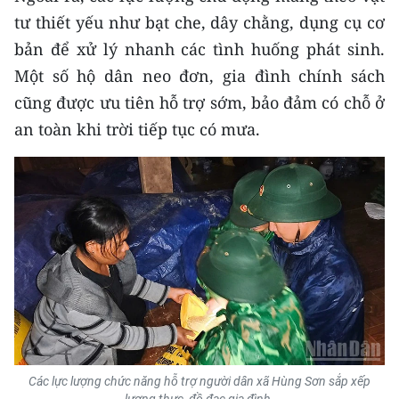
TIN MỚI
tư thiết yếu như bạt che, dây chằng, dụng cụ cơ
bản để xử lý nhanh các tình huống phát sinh.
TIN ĐỊA PHƯƠNG
Một số hộ dân neo đơn, gia đình chính sách
Trung du và miền núi phía Bắc
cũng được ưu tiên hỗ trợ sớm, bảo đảm có chỗ ở
an toàn khi trời tiếp tục có mưa.
Đồng bằng sông Hồng
Bắc Trung Bộ
Duyên hải Nam Trung Bộ và Tây
Nguyên
Đông Nam Bộ
Đồng bằng sông Cửu Long
Chuyên trang Hà Nội
Các lực lượng chức năng hỗ trợ người dân xã Hùng Sơn sắp xếp
Chuyên trang TP. Hồ Chí Minh