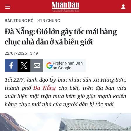
BẮC TRUNG BỘ
TIN CHUNG
Đà Nẵng: Gió lớn gây tốc mái hàng
CHÍNH TRỊ
chục nhà dân ở xã biên giới
KINH TẾ
22/07/2025 13:49
Prefer Nhan Dan
VĂN HÓA
on Google
Tối 22/7, lãnh đạo Ủy ban nhân dân xã Hùng Sơn,
XÃ HỘI
thành phố
Đà Nẵng
cho biết, trên địa bàn vừa
xuất hiện một trận mưa kèm gió giật mạnh khiến
PHÁP LUẬT
hàng chục mái nhà của người dân bị tốc mái.
DU LỊCH
THẾ GIỚI