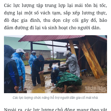
Media Pháp luật
Các lực lượng tập trung lợp lại mái tôn bị tốc,
dựng lại một số vách tạm, sắp xếp lương thực,
Media Du lịch
đồ đạc gia đình, thu dọn cây cối gãy đổ, bảo
Media Thế giới
đảm đường đi lại và sinh hoạt cho người dân.
Media Thể thao
Media Giáo dục
Media Y tế
Media Khoa học - Công nghệ
Media Môi trường
Ảnh
Các lực lượng chức năng hỗ trợ người dân gia cố mái nhà.
Infographic
Ngoài ra, các lực lượng chủ động mang theo vật