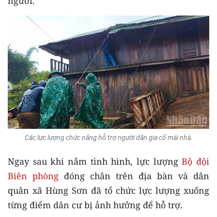
người.
CHƯƠNG TRÌNH OCOP - MỖI XÃ
MỘT SẢN PHẨM
RADIO
MEDIA CENTER
E-Magazine
Video
Media Chính trị
Các lực lượng chức năng hỗ trợ người dân gia cố mái nhà.
Media Kinh tế
Ngay sau khi nắm tình hình, lực lượng
Bộ đội
Biên phòng
đóng chân trên địa bàn và dân
Media Văn hóa
quân xã Hùng Sơn đã tổ chức lực lượng xuống
Media Xã hội
từng điểm dân cư bị ảnh hưởng để hỗ trợ.