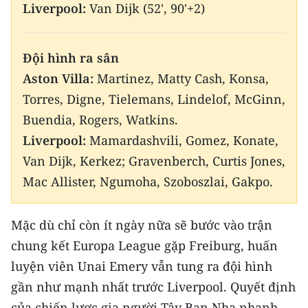
CHƯƠNG TRÌNH OCOP - MỖI XÃ
Liverpool:
Van Dijk (52', 90'+2)
MỘT SẢN PHẨM
Đội hình ra sân
RADIO
Aston Villa:
Martinez, Matty Cash, Konsa,
Torres, Digne, Tielemans, Lindelof, McGinn,
MEDIA CENTER
Buendia, Rogers, Watkins.
E-Magazine
Liverpool:
Mamardashvili, Gomez, Konate,
Van Dijk, Kerkez; Gravenberch, Curtis Jones,
Video
Mac Allister, Ngumoha, Szoboszlai, Gakpo.
Media Chính trị
Media Kinh tế
Mặc dù chỉ còn ít ngày nữa sẽ bước vào trận
chung kết Europa League gặp Freiburg, huấn
Media Văn hóa
luyện viên Unai Emery vẫn tung ra đội hình
Media Xã hội
gần như mạnh nhất trước Liverpool. Quyết định
của chiến lược gia người Tây Ban Nha nhanh