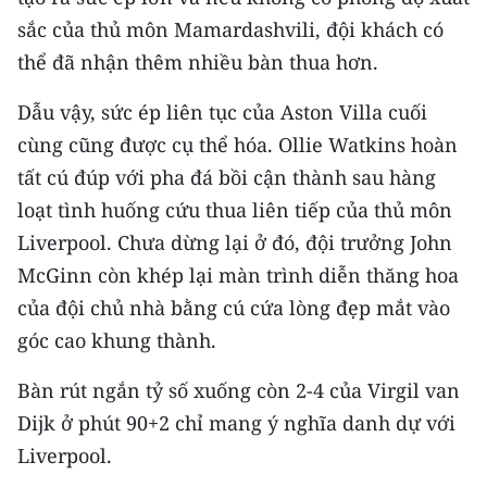
ENGLISH
sắc của thủ môn Mamardashvili, đội khách có
thể đã nhận thêm nhiều bàn thua hơn.
中文
Dẫu vậy, sức ép liên tục của Aston Villa cuối
FRANÇAIS
cùng cũng được cụ thể hóa. Ollie Watkins hoàn
РУССКИЙ
tất cú đúp với pha đá bồi cận thành sau hàng
loạt tình huống cứu thua liên tiếp của thủ môn
ESPAÑOL
Liverpool. Chưa dừng lại ở đó, đội trưởng John
McGinn còn khép lại màn trình diễn thăng hoa
한국어
của đội chủ nhà bằng cú cứa lòng đẹp mắt vào
góc cao khung thành.
Bàn rút ngắn tỷ số xuống còn 2-4 của Virgil van
Dijk ở phút 90+2 chỉ mang ý nghĩa danh dự với
Liverpool.