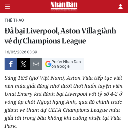
THỂ THAO
Đả bại Liverpool, Aston Villa giành
CHÍNH TRỊ
vé dự Champions League
KINH TẾ
16/05/2026 03:39
Prefer Nhan Dan
VĂN HÓA
on Google
Sáng 16/5 (giờ Việt Nam), Aston Villa tiếp tục viết
XÃ HỘI
nên mùa giải đáng nhớ dưới thời huấn luyện viên
Unai Emery khi đánh bại Liverpool với tỷ số 4-2 ở
PHÁP LUẬT
vòng áp chót Ngoại hạng Anh, qua đó chính thức
DU LỊCH
giành vé tham dự UEFA Champions League mùa
giải tới trong bầu không khí cuồng nhiệt tại Villa
THẾ GIỚI
Park.