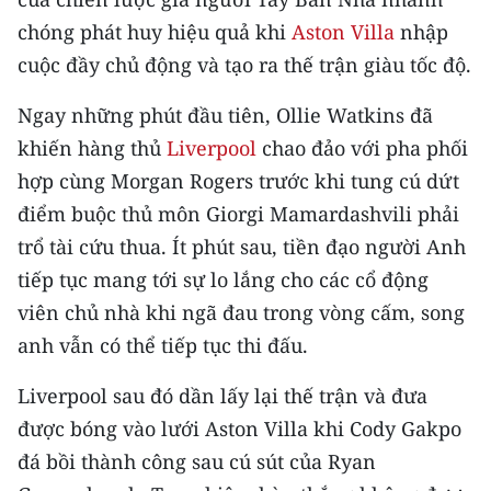
Media Pháp luật
chóng phát huy hiệu quả khi
Aston Villa
nhập
Media Du lịch
cuộc đầy chủ động và tạo ra thế trận giàu tốc độ.
Media Thế giới
Ngay những phút đầu tiên, Ollie Watkins đã
khiến hàng thủ
Liverpool
chao đảo với pha phối
Media Thể thao
hợp cùng Morgan Rogers trước khi tung cú dứt
Media Giáo dục
điểm buộc thủ môn Giorgi Mamardashvili phải
trổ tài cứu thua. Ít phút sau, tiền đạo người Anh
Media Y tế
tiếp tục mang tới sự lo lắng cho các cổ động
Media Khoa học - Công nghệ
viên chủ nhà khi ngã đau trong vòng cấm, song
anh vẫn có thể tiếp tục thi đấu.
Media Môi trường
Liverpool sau đó dần lấy lại thế trận và đưa
Ảnh
được bóng vào lưới Aston Villa khi Cody Gakpo
Infographic
đá bồi thành công sau cú sút của Ryan