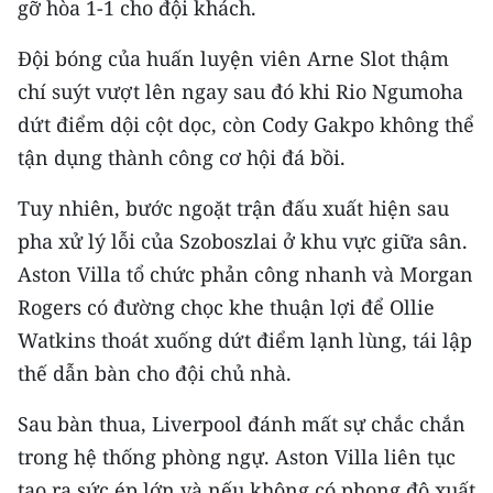
gỡ hòa 1-1 cho đội khách.
CHUYÊN ĐỀ
Đội bóng của huấn luyện viên Arne Slot thậm
chí suýt vượt lên ngay sau đó khi Rio Ngumoha
CÁC CHUYÊN TRANG
dứt điểm dội cột dọc, còn Cody Gakpo không thể
tận dụng thành công cơ hội đá bồi.
VỀ BÁO NHÂN DÂN
Tuy nhiên, bước ngoặt trận đấu xuất hiện sau
THỜI NAY
pha xử lý lỗi của Szoboszlai ở khu vực giữa sân.
Aston Villa tổ chức phản công nhanh và Morgan
NHÂN DÂN CUỐI TUẦN
Rogers có đường chọc khe thuận lợi để Ollie
NHÂN DÂN HẰNG THÁNG
Watkins thoát xuống dứt điểm lạnh lùng, tái lập
thế dẫn bàn cho đội chủ nhà.
MUA BÁO
Sau bàn thua, Liverpool đánh mất sự chắc chắn
ĐỌC BÁO IN
trong hệ thống phòng ngự. Aston Villa liên tục
tạo ra sức ép lớn và nếu không có phong độ xuất