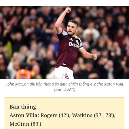
THỂ THAO
GIÁO DỤC
Y TẾ
KHOA HỌC - CÔNG NGHỆ
MÔI TRƯỜNG
BẠN ĐỌC
John McGinn ghi bàn thắng ấn định chiến thắng 4-2 cho Aston Villa.
KIỂM CHỨNG THÔNG TIN
(Ảnh: AVFC)
TRI THỨC CHUYÊN SÂU
Bàn thắng
Aston Villa:
Rogers (42'), Watkins (57', 73'),
54 DÂN TỘC VIỆT NAM
McGinn (89')