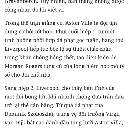
Gravenberch. Tuy nhiên, bàn thắng không được
TIN MỚI
công nhận do lỗi việt vị.
TIN ĐỊA PHƯƠNG
Trong thế trận giằng co, Aston Villa là đội tận
dụng cơ hội tốt hơn. Phút cuối hiệp 1, từ một
Trung du và miền núi phía Bắc
tình huống phối hợp đá phạt góc ngắn, hàng thủ
Đồng bằng sông Hồng
Liverpool tiếp tục bộc lộ sự thiếu chắc chắn
trong khâu chống bóng chết, tạo điều kiện để
Bắc Trung Bộ
Morgan Rogers tung cú cứa lòng hiểm hóc mở tỷ
Duyên hải Nam Trung Bộ và Tây
số cho đội chủ nhà.
Nguyên
Sang hiệp 2, Liverpool cho thấy bản lĩnh của
Đông Nam Bộ
một đội bóng lớn khi nhanh chóng đưa trận đấu
Đồng bằng sông Cửu Long
trở lại thế cân bằng. Từ quả đá phạt của
Dominik Szoboszlai, trung vệ đội trưởng Virgil
Chuyên trang Hà Nội
van Dijk bật cao đánh đầu tung lưới Aston Villa,
Chuyên trang TP. Hồ Chí Minh