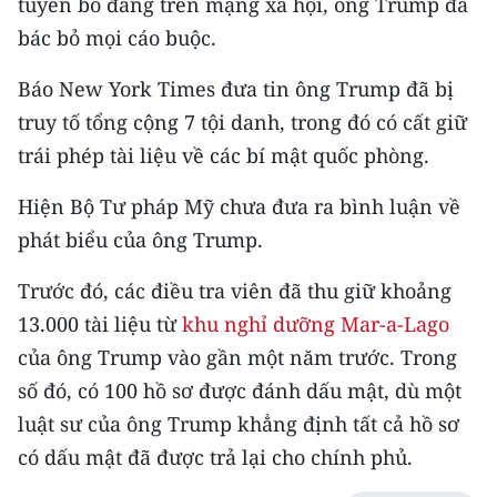
tuyên bố đăng trên mạng xã hội, ông Trump đã
CHƯƠNG TRÌNH OCOP - MỖI XÃ
MỘT SẢN PHẨM
bác bỏ mọi cáo buộc.
Báo New York Times đưa tin ông Trump đã bị
RADIO
truy tố tổng cộng 7 tội danh, trong đó có cất giữ
trái phép tài liệu về các bí mật quốc phòng.
MEDIA CENTER
Hiện Bộ Tư pháp Mỹ chưa đưa ra bình luận về
E-Magazine
phát biểu của ông Trump.
Video
Trước đó, các điều tra viên đã thu giữ khoảng
Media Chính trị
13.000 tài liệu từ
khu nghỉ dưỡng Mar-a-Lago
của ông Trump vào gần một năm trước. Trong
Media Kinh tế
số đó, có 100 hồ sơ được đánh dấu mật, dù một
Media Văn hóa
luật sư của ông Trump khẳng định tất cả hồ sơ
có dấu mật đã được trả lại cho chính phủ.
Media Xã hội