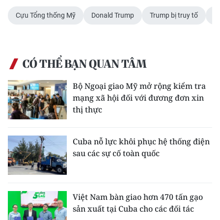
TIN MỚI
Cựu Tổng thống Mỹ
Donald Trump
Trump bị truy tố
cấ
TIN ĐỊA PHƯƠNG
Trung du và miền núi phía Bắc
CÓ THỂ BẠN QUAN TÂM
Đồng bằng sông Hồng
Bộ Ngoại giao Mỹ mở rộng kiểm tra
mạng xã hội đối với đương đơn xin
Bắc Trung Bộ
thị thực
Duyên hải Nam Trung Bộ và Tây
Nguyên
Cuba nỗ lực khôi phục hệ thống điện
sau các sự cố toàn quốc
Đông Nam Bộ
Đồng bằng sông Cửu Long
Chuyên trang Hà Nội
Việt Nam bàn giao hơn 470 tấn gạo
sản xuất tại Cuba cho các đối tác
Chuyên trang TP. Hồ Chí Minh