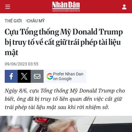
THẾ GIỚI
CHÂU MỸ
Cựu Tổng thống Mỹ Donald Trump
CHÍNH TRỊ
bị truy tố về cất giữ trái phép tài liệu
mật
KINH TẾ
09/06/2023 03:55
VĂN HÓA
Prefer Nhan Dan
on Google
XÃ HỘI
Ngày 8/6, cựu Tổng thống Mỹ Donald Trump cho
PHÁP LUẬT
biết, ông đã bị truy tố liên quan đến việc cất giữ
trái phép tài liệu mật sau khi rời nhiệm sở.
DU LỊCH
THẾ GIỚI