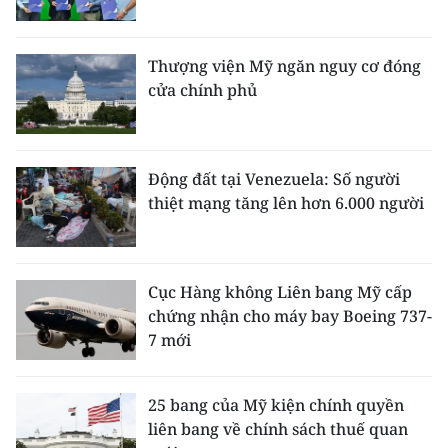
CHUYÊN ĐỀ
Thượng viện Mỹ ngăn nguy cơ đóng
cửa chính phủ
CÁC CHUYÊN TRANG
VỀ BÁO NHÂN DÂN
Động đất tại Venezuela: Số người
thiệt mạng tăng lên hơn 6.000 người
THỜI NAY
NHÂN DÂN CUỐI TUẦN
Cục Hàng không Liên bang Mỹ cấp
NHÂN DÂN HẰNG THÁNG
chứng nhận cho máy bay Boeing 737-
7 mới
MUA BÁO
ĐỌC BÁO IN
25 bang của Mỹ kiện chính quyền
liên bang về chính sách thuế quan