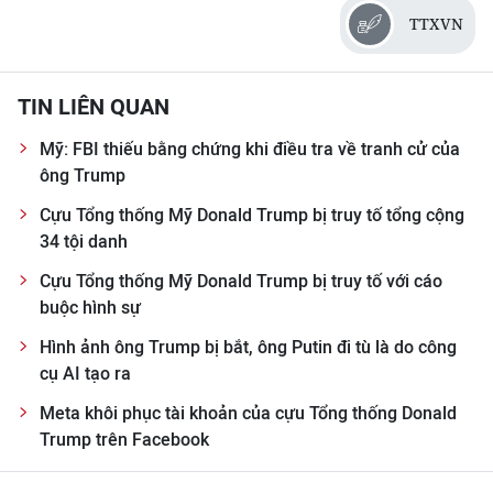
Media Pháp luật
TTXVN
Media Du lịch
TIN LIÊN QUAN
Media Thế giới
Mỹ: FBI thiếu bằng chứng khi điều tra về tranh cử của
Media Thể thao
ông Trump
Media Giáo dục
Cựu Tổng thống Mỹ Donald Trump bị truy tố tổng cộng
34 tội danh
Media Y tế
Cựu Tổng thống Mỹ Donald Trump bị truy tố với cáo
Media Khoa học - Công nghệ
buộc hình sự
Media Môi trường
Hình ảnh ông Trump bị bắt, ông Putin đi tù là do công
cụ AI tạo ra
Ảnh
Meta khôi phục tài khoản của cựu Tổng thống Donald
Trump trên Facebook
Infographic