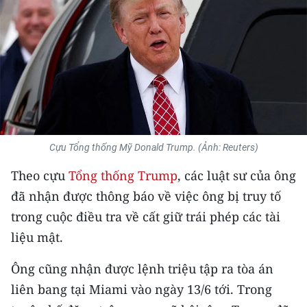
THỂ THAO
GIÁO DỤC
Y TẾ
KHOA HỌC - CÔNG NGHỆ
MÔI TRƯỜNG
Cựu Tổng thống Mỹ Donald Trump. (Ảnh: Reuters)
Theo cựu
Tổng thống Trump
, các luật sư của ông
BẠN ĐỌC
đã nhận được thông báo về việc ông bị truy tố
KIỂM CHỨNG THÔNG TIN
trong cuộc điều tra về cất giữ trái phép các tài
liệu mật.
TRI THỨC CHUYÊN SÂU
Ông cũng nhận được lệnh triệu tập ra tòa án
54 DÂN TỘC VIỆT NAM
liên bang tại Miami vào ngày 13/6 tới. Trong