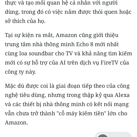
thực và tạo mối quan hệ cá nhân với người
TIN MỚI
dùng, trong đó có việc nắm được thói quen hoặc
TIN ĐỊA PHƯƠNG
sở thích của họ.
Trung du và miền núi phía Bắc
Tại sự kiện ra mắt, Amazon cũng giới thiệu
trung tâm nhà thông minh Echo 8 mới nhất
Đồng bằng sông Hồng
cùng loa soundbar cho TV và khả năng tìm kiếm
Bắc Trung Bộ
mới có sự hỗ trợ của AI trên dịch vụ FireTV của
công ty này.
Duyên hải Nam Trung Bộ và Tây
Nguyên
Mặc dù được coi là giai đoạn tiếp theo của công
nghệ tiêu dùng, nhưng trong thập kỷ qua Alexa
Đông Nam Bộ
và các thiết bị nhà thông minh có kết nối mạng
Đồng bằng sông Cửu Long
vẫn chưa trở thành "cỗ máy kiếm tiền" lớn cho
Amazon.
Chuyên trang Hà Nội
Chuyên trang TP. Hồ Chí Minh