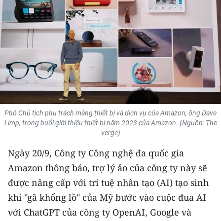
THỂ THAO
GIÁO DỤC
Y TẾ
KHOA HỌC - CÔNG NGHỆ
MÔI TRƯỜNG
Phó Chủ tịch phụ trách mảng thiết bị và dịch vụ của Amazon, ông Dave
Limp, trong buổi giới thiệu thiết bị năm 2023 của Amazon. (Nguồn: The
BẠN ĐỌC
verge)
Ngày 20/9, Công ty Công nghệ đa quốc gia
KIỂM CHỨNG THÔNG TIN
Amazon thông báo, trợ lý ảo của công ty này sẽ
TRI THỨC CHUYÊN SÂU
được nâng cấp với trí tuệ nhân tạo (AI) tạo sinh
khi "gã khổng lồ" của Mỹ bước vào cuộc đua AI
54 DÂN TỘC VIỆT NAM
với ChatGPT của công ty OpenAI, Google và