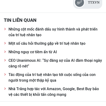
TTXVN
CHUYÊN ĐỀ
TIN LIÊN QUAN
CÁC CHUYÊN TRANG
Những cột mốc đánh dấu sự hình thành và phát triển
của trí tuệ nhân tạo
VỀ BÁO NHÂN DÂN
Một số câu hỏi thường gặp về trí tuệ nhân tạo
THỜI NAY
Những nguy cơ tiềm ẩn từ AI
NHÂN DÂN CUỐI TUẦN
CEO Unanimous AI: “Sự đáng sợ của AI đàm thoại ngày
càng rõ nét”
NHÂN DÂN HẰNG THÁNG
Tác động của trí tuệ nhân tạo tới cuộc sống của con
người trong một thập kỷ qua
MUA BÁO
Nhà Trắng hợp tác với Amazon, Google, Best Buy bảo
ĐỌC BÁO IN
vệ các thiết bị khỏi tấn công mạng