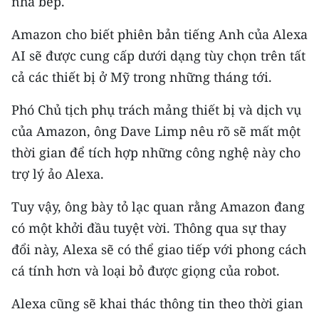
nhà bếp.
Media Pháp luật
Amazon cho biết phiên bản tiếng Anh của Alexa
Media Du lịch
AI sẽ được cung cấp dưới dạng tùy chọn trên tất
Media Thế giới
cả các thiết bị ở Mỹ trong những tháng tới.
Media Thể thao
Phó Chủ tịch phụ trách mảng thiết bị và dịch vụ
của Amazon, ông Dave Limp nêu rõ sẽ mất một
Media Giáo dục
thời gian để tích hợp những công nghệ này cho
Media Y tế
trợ lý ảo Alexa.
Media Khoa học - Công nghệ
Tuy vậy, ông bày tỏ lạc quan rằng Amazon đang
Media Môi trường
có một khởi đầu tuyệt vời. Thông qua sự thay
đổi này, Alexa sẽ có thể giao tiếp với phong cách
Ảnh
cá tính hơn và loại bỏ được giọng của robot.
Infographic
Alexa cũng sẽ khai thác thông tin theo thời gian