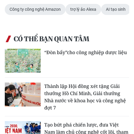
ENGLISH
Công ty công nghệ Amazon
trợ lý ảo Alexa
AI tạo sinh
中文
FRANÇAIS
CÓ THỂ BẠN QUAN TÂM
РУССКИЙ
“Đòn bẩy”cho công nghiệp dược liệu
ESPAÑOL
한국어
Thành lập Hội đồng xét tặng Giải
thưởng Hồ Chí Minh, Giải thưởng
Nhà nước về khoa học và công nghệ
đợt 7
Tạo bứt phá chiến lược, đưa Việt
Nam làm chủ công nghệ cốt lõi, tham