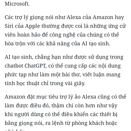
CHƯƠNG TRÌNH OCOP - MỖI XÃ
Microsoft.
MỘT SẢN PHẨM
Các trợ lý giọng nói như Alexa của Amazon hay
Siri của Apple thường được coi là những ứng cử
RADIO
viên hoàn hảo để công nghệ của chúng có thể
MEDIA CENTER
hòa trộn với các khả năng của AI tạo sinh.
E-Magazine
AI tạo sinh, chẳng hạn như được sử dụng trong
chatbot ChatGPT, có thể cung cấp các nội dung
Video
phức tạp như làm một bài thơ, viết luận mang
Media Chính trị
tính học thuật chỉ trong vài giây.
Media Kinh tế
Amazon đặt mục tiêu trợ lý ảo Alexa cũng có thể
làm được điều đó, thậm chí còn hơn như vậy
Media Văn hóa
khi người dùng có thể điều khiển các thiết bị
Media Xã hội
bằng giọng nói, ra lệnh từ phòng khách hoặc