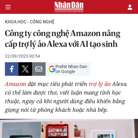
KHOA HỌC - CÔNG NGHỆ
Công ty công nghệ Amazon nâng
CHÍNH TRỊ
cấp trợ lý ảo Alexa với AI tạo sinh
KINH TẾ
22/09/2023 00:54
Prefer Nhan Dan
VĂN HÓA
on Google
Amazon
đặt mục tiêu phát triển
trợ lý ảo
Alexa
XÃ HỘI
có thể làm được thơ, viết luận mang tính học
thuật, ngay cả khi người dùng điều khiển bằng
PHÁP LUẬT
giọng nói từ phòng khách hoặc nhà bếp.
DU LỊCH
THẾ GIỚI