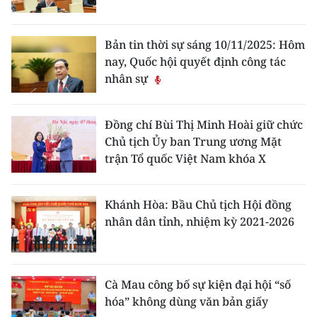
TIN MỚI
Bản tin thời sự sáng 10/11/2025: Hôm
TIN ĐỊA PHƯƠNG
nay, Quốc hội quyết định công tác
nhân sự
Trung du và miền núi phía Bắc
Đồng bằng sông Hồng
Đồng chí Bùi Thị Minh Hoài giữ chức
Chủ tịch Ủy ban Trung ương Mặt
Bắc Trung Bộ
trận Tổ quốc Việt Nam khóa X
Duyên hải Nam Trung Bộ và Tây
Nguyên
Khánh Hòa: Bầu Chủ tịch Hội đồng
Đông Nam Bộ
nhân dân tỉnh, nhiệm kỳ 2021-2026
Đồng bằng sông Cửu Long
Chuyên trang Hà Nội
Cà Mau công bố sự kiện đại hội “số
hóa” không dùng văn bản giấy
Chuyên trang TP. Hồ Chí Minh