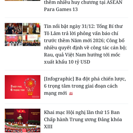
thêm nhiều huy chương tại ASEAN
CHƯƠNG TRÌNH OCOP - MỖI XÃ
Para Games 13
MỘT SẢN PHẨM
Tin nổi bật ngày 31/12: Tổng Bí thư
RADIO
Tô Lâm trả lời phỏng vấn báo chí
trước thềm Năm mới 2026; Công bố
MEDIA CENTER
nhiều quyết định về công tác cán bộ;
Rau, quả Việt Nam hướng tới mốc
E-Magazine
xuất khẩu 10 tỷ USD
Video
[Infographic] Ba đột phá chiến lược,
Media Chính trị
6 trọng tâm trong giai đoạn cách
mạng mới
Media Kinh tế
Media Văn hóa
Khai mạc Hội nghị lần thứ 15 Ban
Chấp hành Trung ương Đảng khóa
Media Xã hội
XIII