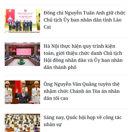
Media Pháp luật
Đồng chí Nguyễn Tuấn Anh giữ chức
Media Du lịch
Chủ tịch Ủy ban nhân dân tỉnh Lào
Cai
Media Thế giới
Media Thể thao
Hà Nội thực hiện quy trình kiện
toàn, giới thiệu chức danh Chủ tịch
Media Giáo dục
Hội đồng nhân dân và Ủy ban nhân
Media Y tế
dân thành phố
Media Khoa học - Công nghệ
Ông Nguyễn Văn Quảng tuyên thệ
nhậm chức Chánh án Tòa án nhân
Media Môi trường
dân tối cao
Ảnh
Sáng nay, Quốc hội họp về công tác
Infographic
nhân sự