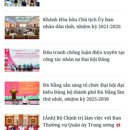
CHUYÊN ĐỀ
Khánh Hòa bầu Chủ tịch Ủy ban
CÁC CHUYÊN TRANG
nhân dân tỉnh, nhiệm kỳ 2021-2026
VỀ BÁO NHÂN DÂN
Đấu tranh chống luận điệu xuyên tạc
THỜI NAY
công tác nhân sự Đại hội Đảng
NHÂN DÂN CUỐI TUẦN
Đà Nẵng sẵn sàng tổ chức Đại hội đại
NHÂN DÂN HẰNG THÁNG
biểu Đảng bộ thành phố Đà Nẵng lần
thứ nhất, nhiệm kỳ 2025-2030
MUA BÁO
ĐỌC BÁO IN
[Ảnh] Bộ Chính trị làm việc với Ban
Thường vụ Quân ủy Trung ương