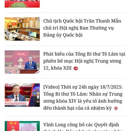
ENGLISH
中文
Chủ tịch Quốc hội Trần Thanh Mẫn
chủ trì Hội nghị Ban Thường vụ
FRANÇAIS
Đảng ủy Quốc hội
РУССКИЙ
Phát biểu của Tổng Bí thư Tô Lâm tại
ESPAÑOL
phiên bế mạc Hội nghị Trung ương
12, khóa XIII
한국어
[Video] Thời sự 24h ngày 18/7/2025:
Tổng Bí thư Tô Lâm: Nhân sự Trung
ương khóa XIV là yếu tố ảnh hưởng
đến thành bại của cả nhiệm kỳ
Vĩnh Long công bố các Quyết định