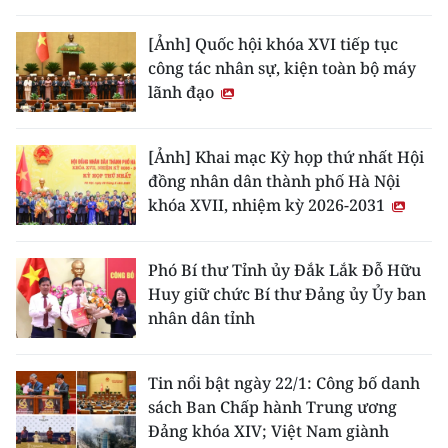
THỂ THAO
[Ảnh] Quốc hội khóa XVI tiếp tục
công tác nhân sự, kiện toàn bộ máy
GIÁO DỤC
lãnh đạo
Y TẾ
[Ảnh] Khai mạc Kỳ họp thứ nhất Hội
KHOA HỌC - CÔNG NGHỆ
đồng nhân dân thành phố Hà Nội
khóa XVII, nhiệm kỳ 2026-2031
MÔI TRƯỜNG
BẠN ĐỌC
Phó Bí thư Tỉnh ủy Đắk Lắk Đỗ Hữu
Huy giữ chức Bí thư Đảng ủy Ủy ban
KIỂM CHỨNG THÔNG TIN
nhân dân tỉnh
TRI THỨC CHUYÊN SÂU
Tin nổi bật ngày 22/1: Công bố danh
sách Ban Chấp hành Trung ương
54 DÂN TỘC VIỆT NAM
Đảng khóa XIV; Việt Nam giành