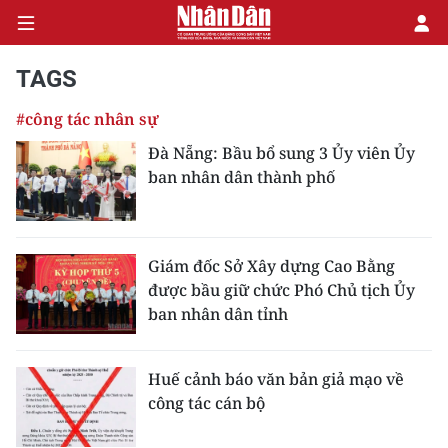
TAGS
#công tác nhân sự
CHÍNH TRỊ
Đà Nẵng: Bầu bổ sung 3 Ủy viên Ủy
ban nhân dân thành phố
KINH TẾ
VĂN HÓA
Giám đốc Sở Xây dựng Cao Bằng
XÃ HỘI
được bầu giữ chức Phó Chủ tịch Ủy
ban nhân dân tỉnh
PHÁP LUẬT
DU LỊCH
Huế cảnh báo văn bản giả mạo về
công tác cán bộ
THẾ GIỚI