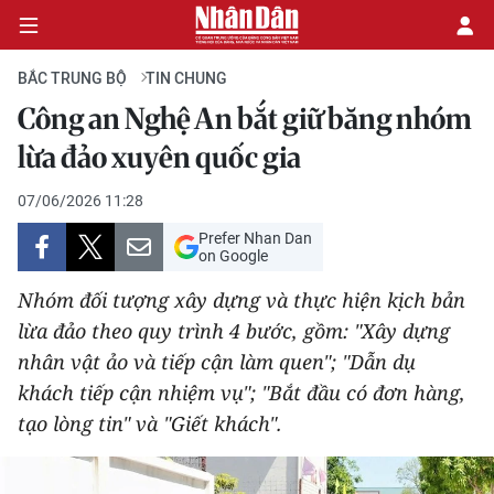
BẮC TRUNG BỘ
TIN CHUNG
Công an Nghệ An bắt giữ băng nhóm
CHÍNH TRỊ
lừa đảo xuyên quốc gia
KINH TẾ
07/06/2026 11:28
Prefer Nhan Dan
VĂN HÓA
on Google
Nhóm đối tượng xây dựng và thực hiện kịch bản
XÃ HỘI
lừa đảo theo quy trình 4 bước, gồm: "Xây dựng
nhân vật ảo và tiếp cận làm quen"; "Dẫn dụ
PHÁP LUẬT
khách tiếp cận nhiệm vụ"; "Bắt đầu có đơn hàng,
DU LỊCH
tạo lòng tin" và "Giết khách".
THẾ GIỚI