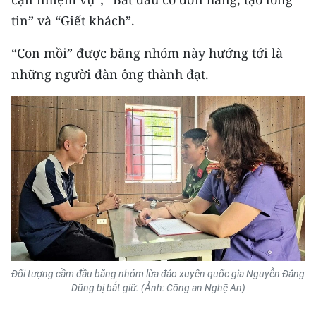
tin” và “Giết khách”.
CHUYÊN ĐỀ
“Con mồi” được băng nhóm này hướng tới là
CÁC CHUYÊN TRANG
những người đàn ông thành đạt.
VỀ BÁO NHÂN DÂN
THỜI NAY
NHÂN DÂN CUỐI TUẦN
NHÂN DÂN HẰNG THÁNG
MUA BÁO
Đối tượng cầm đầu băng nhóm lừa đảo xuyên quốc gia Nguyễn Đăng
ĐỌC BÁO IN
Dũng bị bắt giữ. (Ảnh: Công an Nghệ An)