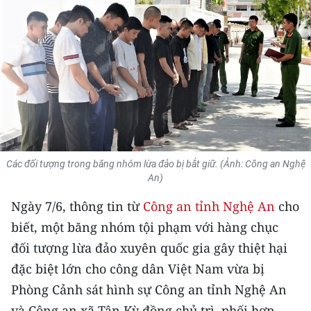
THỂ THAO
GIÁO DỤC
Y TẾ
KHOA HỌC - CÔNG NGHỆ
MÔI TRƯỜNG
Các đối tượng trong băng nhóm lừa đảo bị bắt giữ. (Ảnh: Công an Nghệ
An)
BẠN ĐỌC
Ngày 7/6, thông tin từ
Công an tỉnh Nghệ An
cho
KIỂM CHỨNG THÔNG TIN
biết, một băng nhóm tội phạm với hàng chục
đối tượng lừa đảo xuyên quốc gia gây thiệt hại
TRI THỨC CHUYÊN SÂU
đặc biệt lớn cho công dân Việt Nam vừa bị
54 DÂN TỘC VIỆT NAM
Phòng Cảnh sát hình sự Công an tỉnh Nghệ An
và Công an xã Tân Kỳ đồng chủ trì, phối hợp