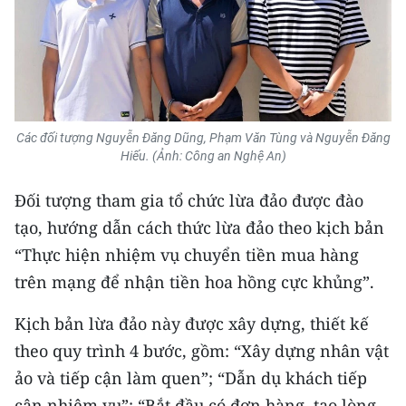
TIN MỚI
TIN ĐỊA PHƯƠNG
Trung du và miền núi phía Bắc
Các đối tượng Nguyễn Đăng Dũng, Phạm Văn Tùng và Nguyễn Đăng
Đồng bằng sông Hồng
Hiếu. (Ảnh: Công an Nghệ An)
Bắc Trung Bộ
Đối tượng tham gia tổ chức lừa đảo được đào
Duyên hải Nam Trung Bộ và Tây
tạo, hướng dẫn cách thức lừa đảo theo kịch bản
Nguyên
“Thực hiện nhiệm vụ chuyển tiền mua hàng
trên mạng để nhận tiền hoa hồng cực khủng”.
Đông Nam Bộ
Kịch bản lừa đảo này được xây dựng, thiết kế
Đồng bằng sông Cửu Long
theo quy trình 4 bước, gồm: “Xây dựng nhân vật
Chuyên trang Hà Nội
ảo và tiếp cận làm quen”; “Dẫn dụ khách tiếp
Chuyên trang TP. Hồ Chí Minh
cận nhiệm vụ”; “Bắt đầu có đơn hàng, tạo lòng