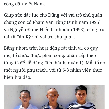
Media Pháp luật
công dân Việt Nam.
Media Du lịch
Giúp sức đắc lực cho Dũng với vai trò chủ quản
chung còn có Phạm Văn Tùng (sinh năm 1995)
Media Thế giới
và Nguyễn Đăng Hiếu (sinh năm 1993), cùng trú
Media Thể thao
tại xã Tân Kỳ với vai trò chủ quản.
Media Giáo dục
Băng nhóm trên hoạt động rất tinh vi, có quy
mô, tổ chức, được phân công, phân cấp theo
Media Y tế
từng tổ để dễ dàng điều hành, quản lý. Mỗi tổ do
Media Khoa học - Công nghệ
một người phụ trách, với từ 6-8 nhân viên thực
hiện lừa đảo.
Media Môi trường
Ảnh
Infographic