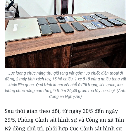
Lực lượng chức năng thu giữ tang vật gồm: 30 chiếc điện thoại di
động, 2 máy tính xách tay, 15 hộ chiếu, 1 xe ô-tô cùng nhiều tang vật
khác liên quan. Quá trình khám xét chỗ ở đối tượng liên quan, lực
lượng chức năng còn thu giữ thêm 20,48 gram ma túy các loại. (Ảnh:
Công an Nghệ An)
Sau thời gian theo dõi, từ ngày 20/5 đến ngày
29/5, Phòng Cảnh sát hình sự và Công an xã Tân
Kỳ đồng chủ trì, phối hợp Cục Cảnh sát hình sự