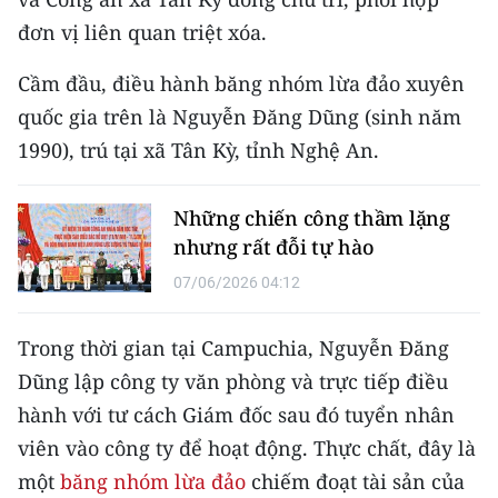
CHƯƠNG TRÌNH OCOP - MỖI XÃ
đơn vị liên quan triệt xóa.
MỘT SẢN PHẨM
Cầm đầu, điều hành băng nhóm lừa đảo xuyên
RADIO
quốc gia trên là Nguyễn Đăng Dũng (sinh năm
1990), trú tại xã Tân Kỳ, tỉnh Nghệ An.
MEDIA CENTER
E-Magazine
Những chiến công thầm lặng
nhưng rất đỗi tự hào
Video
07/06/2026 04:12
Media Chính trị
Trong thời gian tại Campuchia, Nguyễn Đăng
Media Kinh tế
Dũng lập công ty văn phòng và trực tiếp điều
Media Văn hóa
hành với tư cách Giám đốc sau đó tuyển nhân
viên vào công ty để hoạt động. Thực chất, đây là
Media Xã hội
một
băng nhóm lừa đảo
chiếm đoạt tài sản của