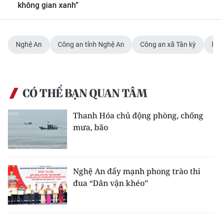
không gian xanh”
Nghệ An
Công an tỉnh Nghệ An
Công an xã Tân kỳ
lừ
CÓ THỂ BẠN QUAN TÂM
Thanh Hóa chủ động phòng, chống
mưa, bão
Nghệ An đẩy mạnh phong trào thi
đua “Dân vận khéo”