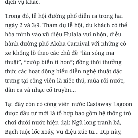
dịch vụ khác.
CHUYÊN ĐỀ
Trong đó, lễ hội đường phố diễn ra trong hai
ngày 2 và 3/9. Tham dự lễ hội, du khách có thể
CÁC CHUYÊN TRANG
hòa mình vào vũ điệu Hulala vui nhộn, diễu
hành đường phố Aloha Carnival với những cỗ
VỀ BÁO NHÂN DÂN
xe khổng lồ theo các chủ đề “làn sóng ma
thuật”, “cướp biển tí hon”; đồng thời thưởng
THỜI NAY
thức các hoạt động biểu diễn nghệ thuật đặc
NHÂN DÂN CUỐI TUẦN
trưng tại công viên là xiếc thú, múa rối nước,
dân ca và nhạc cổ truyền…
NHÂN DÂN HẰNG THÁNG
Tại đây còn có công viên nước Castaway Lagoon
MUA BÁO
được đầu tư mới là tổ hợp bao gồm hệ thống trò
ĐỌC BÁO IN
chơi dưới nước hiện đại: Ngũ long tranh bá,
Bạch tuộc lốc xoáy, Vũ điệu xúc tu… Dịp này,