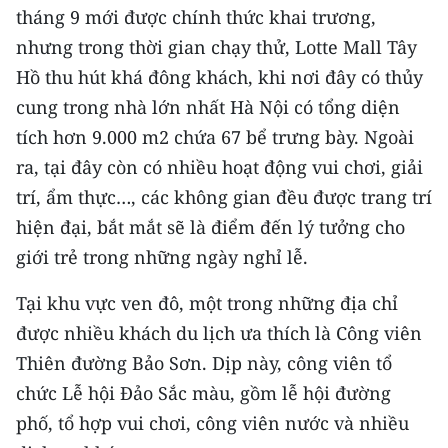
tháng 9 mới được chính thức khai trương,
TIN MỚI
nhưng trong thời gian chạy thử, Lotte Mall Tây
TIN ĐỊA PHƯƠNG
Hồ thu hút khá đông khách, khi nơi đây có thủy
cung trong nhà lớn nhất Hà Nội có tổng diện
Trung du và miền núi phía Bắc
tích hơn 9.000 m2 chứa 67 bể trưng bày. Ngoài
Đồng bằng sông Hồng
ra, tại đây còn có nhiều hoạt động vui chơi, giải
trí, ẩm thực…, các không gian đều được trang trí
Bắc Trung Bộ
hiện đại, bắt mắt sẽ là điểm đến lý tưởng cho
Duyên hải Nam Trung Bộ và Tây
giới trẻ trong những ngày nghỉ lễ.
Nguyên
Tại khu vực ven đô, một trong những địa chỉ
Đông Nam Bộ
được nhiều khách du lịch ưa thích là Công viên
Đồng bằng sông Cửu Long
Thiên đường Bảo Sơn. Dịp này, công viên tổ
chức Lễ hội Đảo Sắc màu, gồm lễ hội đường
Chuyên trang Hà Nội
phố, tổ hợp vui chơi, công viên nước và nhiều
Chuyên trang TP. Hồ Chí Minh