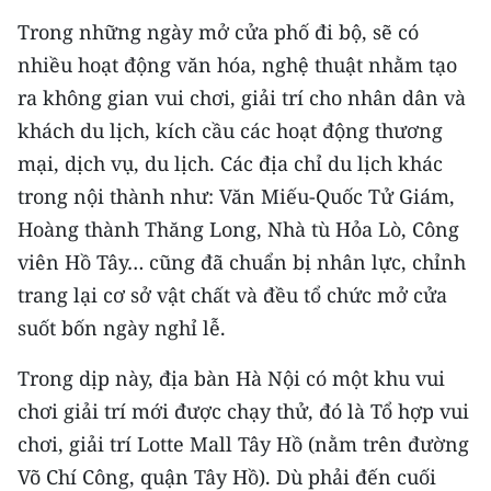
Media Pháp luật
Trong những ngày mở cửa phố đi bộ, sẽ có
Media Du lịch
nhiều hoạt động văn hóa, nghệ thuật nhằm tạo
ra không gian vui chơi, giải trí cho nhân dân và
Media Thế giới
khách du lịch, kích cầu các hoạt động thương
Media Thể thao
mại, dịch vụ, du lịch. Các địa chỉ du lịch khác
trong nội thành như: Văn Miếu-Quốc Tử Giám,
Media Giáo dục
Hoàng thành Thăng Long, Nhà tù Hỏa Lò, Công
Media Y tế
viên Hồ Tây… cũng đã chuẩn bị nhân lực, chỉnh
trang lại cơ sở vật chất và đều tổ chức mở cửa
Media Khoa học - Công nghệ
suốt bốn ngày nghỉ lễ.
Media Môi trường
Trong dịp này, địa bàn Hà Nội có một khu vui
Ảnh
chơi giải trí mới được chạy thử, đó là Tổ hợp vui
chơi, giải trí Lotte Mall Tây Hồ (nằm trên đường
Infographic
Võ Chí Công, quận Tây Hồ). Dù phải đến cuối