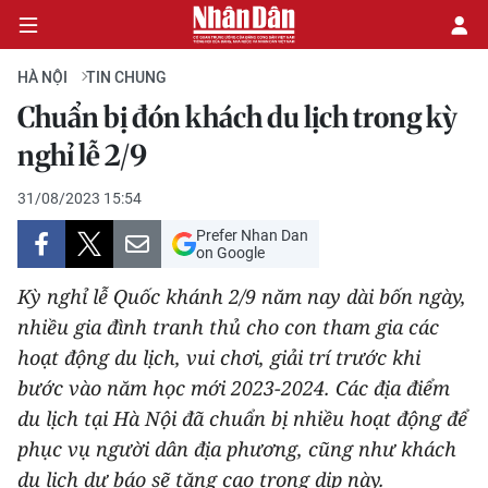
HÀ NỘI
TIN CHUNG
Chuẩn bị đón khách du lịch trong kỳ
CHÍNH TRỊ
nghỉ lễ 2/9
KINH TẾ
31/08/2023 15:54
Prefer Nhan Dan
VĂN HÓA
on Google
Kỳ nghỉ lễ Quốc khánh 2/9 năm nay dài bốn ngày,
XÃ HỘI
nhiều gia đình tranh thủ cho con tham gia các
hoạt động du lịch, vui chơi, giải trí trước khi
PHÁP LUẬT
bước vào năm học mới 2023-2024. Các địa điểm
DU LỊCH
du lịch tại Hà Nội đã chuẩn bị nhiều hoạt động để
phục vụ người dân địa phương, cũng như khách
THẾ GIỚI
du lịch dự báo sẽ tăng cao trong dịp này.