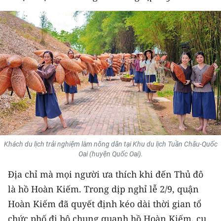
THỂ THAO
GIÁO DỤC
Y TẾ
KHOA HỌC - CÔNG NGHỆ
MÔI TRƯỜNG
BẠN ĐỌC
Khách du lịch trải nghiệm làm nông dân tại Khu du lịch Tuần Châu-Quốc
KIỂM CHỨNG THÔNG TIN
Oai (huyện Quốc Oai).
Địa chỉ mà mọi người ưa thích khi đến Thủ đô
TRI THỨC CHUYÊN SÂU
là hồ Hoàn Kiếm. Trong dịp nghỉ lễ 2/9, quận
54 DÂN TỘC VIỆT NAM
Hoàn Kiếm đã quyết định kéo dài thời gian tổ
chức phố đi bộ chung quanh hồ Hoàn Kiếm, cụ