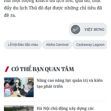
hút một lượng khách du lịch lớn, qua đó, thúc
đẩy du lịch Thủ đô đạt được những chỉ tiêu đã
đề ra.
VIỆT HƯNG
Lễ hội Đảo Sắc màu
Aloha Carnival
Castaway Lagoon
CÓ THỂ BẠN QUAN TÂM
Nâng cao năng lực quản trị và kiến
tạo phát triển
Hà Nội chủ động xây dựng các