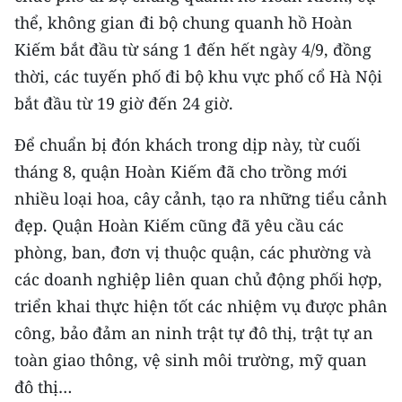
CHƯƠNG TRÌNH OCOP - MỖI XÃ
thể, không gian đi bộ chung quanh hồ Hoàn
MỘT SẢN PHẨM
Kiếm bắt đầu từ sáng 1 đến hết ngày 4/9, đồng
thời, các tuyến phố đi bộ khu vực phố cổ Hà Nội
RADIO
bắt đầu từ 19 giờ đến 24 giờ.
MEDIA CENTER
Để chuẩn bị đón khách trong dịp này, từ cuối
tháng 8, quận Hoàn Kiếm đã cho trồng mới
E-Magazine
nhiều loại hoa, cây cảnh, tạo ra những tiểu cảnh
Video
đẹp. Quận Hoàn Kiếm cũng đã yêu cầu các
phòng, ban, đơn vị thuộc quận, các phường và
Media Chính trị
các doanh nghiệp liên quan chủ động phối hợp,
Media Kinh tế
triển khai thực hiện tốt các nhiệm vụ được phân
Media Văn hóa
công, bảo đảm an ninh trật tự đô thị, trật tự an
toàn giao thông, vệ sinh môi trường, mỹ quan
Media Xã hội
đô thị…