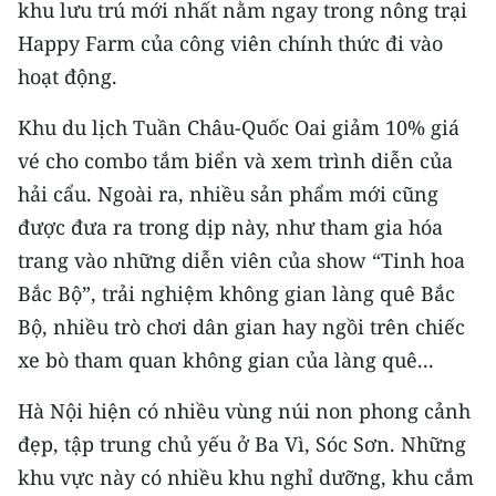
khu lưu trú mới nhất nằm ngay trong nông trại
ENGLISH
Happy Farm của công viên chính thức đi vào
中文
hoạt động.
FRANÇAIS
Khu du lịch Tuần Châu-Quốc Oai giảm 10% giá
vé cho combo tắm biển và xem trình diễn của
РУССКИЙ
hải cẩu. Ngoài ra, nhiều sản phẩm mới cũng
được đưa ra trong dịp này, như tham gia hóa
ESPAÑOL
trang vào những diễn viên của show “Tinh hoa
한국어
Bắc Bộ”, trải nghiệm không gian làng quê Bắc
Bộ, nhiều trò chơi dân gian hay ngồi trên chiếc
xe bò tham quan không gian của làng quê...
Hà Nội hiện có nhiều vùng núi non phong cảnh
đẹp, tập trung chủ yếu ở Ba Vì, Sóc Sơn. Những
khu vực này có nhiều khu nghỉ dưỡng, khu cắm