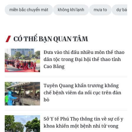
ENGLISH
miền bắc chuyển mát
không khí lạnh
mưa to
dự báo th
中文
FRANÇAIS
CÓ THỂ BẠN QUAN TÂM
РУССКИЙ
Đưa vào thi đấu nhiều môn thể thao
dân tộc trong Đại hội thể thao tỉnh
ESPAÑOL
Cao Bằng
한국어
Tuyên Quang khẩn trương khống
chế bệnh viêm da nổi cục trên đàn
bò
Sở Y tế Phú Thọ thông tin về sự cố y
khoa khiến một bệnh nhi tử vong