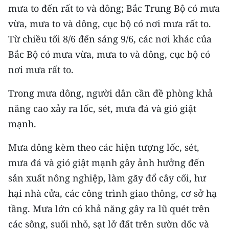
mưa to đến rất to và dông; Bắc Trung Bộ có mưa
TIN MỚI
vừa, mưa to và dông, cục bộ có nơi mưa rất to.
TIN ĐỊA PHƯƠNG
Từ chiều tối 8/6 đến sáng 9/6, các nơi khác của
Bắc Bộ có mưa vừa, mưa to và dông, cục bộ có
Trung du và miền núi phía Bắc
nơi mưa rất to.
Đồng bằng sông Hồng
Trong mưa dông, người dân cần đề phòng khả
Bắc Trung Bộ
năng cao xảy ra lốc, sét, mưa đá và gió giật
mạnh.
Duyên hải Nam Trung Bộ và Tây
Nguyên
Mưa dông kèm theo các hiện tượng lốc, sét,
Đông Nam Bộ
mưa đá và gió giật mạnh gây ảnh hưởng đến
sản xuất nông nghiệp, làm gãy đổ cây cối, hư
Đồng bằng sông Cửu Long
hại nhà cửa, các công trình giao thông, cơ sở hạ
Chuyên trang Hà Nội
tầng. Mưa lớn có khả năng gây ra lũ quét trên
các sông, suối nhỏ, sạt lở đất trên sườn dốc và
Chuyên trang TP. Hồ Chí Minh