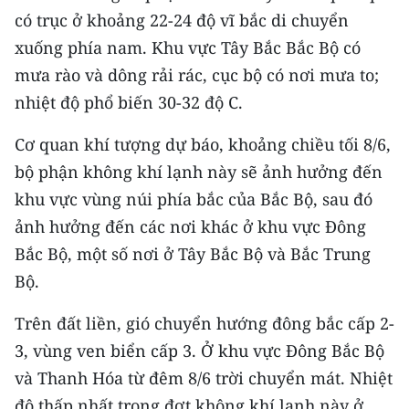
CHƯƠNG TRÌNH OCOP - MỖI XÃ
có trục ở khoảng 22-24 độ vĩ bắc di chuyển
MỘT SẢN PHẨM
xuống phía nam. Khu vực Tây Bắc Bắc Bộ có
mưa rào và dông rải rác, cục bộ có nơi mưa to;
RADIO
nhiệt độ phổ biến 30-32 độ C.
MEDIA CENTER
Cơ quan khí tượng dự báo, khoảng chiều tối 8/6,
bộ phận không khí lạnh này sẽ ảnh hưởng đến
E-Magazine
khu vực vùng núi phía bắc của Bắc Bộ, sau đó
Video
ảnh hưởng đến các nơi khác ở khu vực Đông
Bắc Bộ, một số nơi ở Tây Bắc Bộ và Bắc Trung
Media Chính trị
Bộ.
Media Kinh tế
Trên đất liền, gió chuyển hướng đông bắc cấp 2-
Media Văn hóa
3, vùng ven biển cấp 3. Ở khu vực Đông Bắc Bộ
Media Xã hội
và Thanh Hóa từ đêm 8/6 trời chuyển mát. Nhiệt
độ thấp nhất trong đợt không khí lạnh này ở