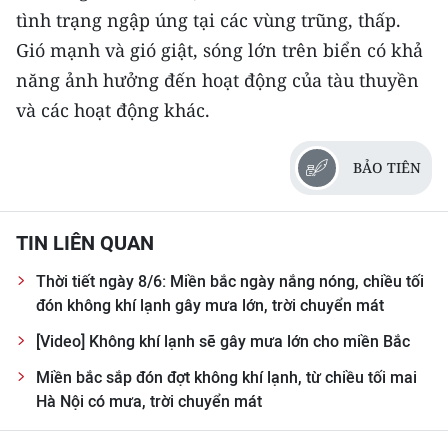
tình trạng ngập úng tại các vùng trũng, thấp.
CHUYÊN ĐỀ
Gió mạnh và gió giật, sóng lớn trên biển có khả
năng ảnh hưởng đến hoạt động của tàu thuyền
CÁC CHUYÊN TRANG
và các hoạt động khác.
VỀ BÁO NHÂN DÂN
BẢO TIÊN
THỜI NAY
TIN LIÊN QUAN
NHÂN DÂN CUỐI TUẦN
Thời tiết ngày 8/6: Miền bắc ngày nắng nóng, chiều tối
NHÂN DÂN HẰNG THÁNG
đón không khí lạnh gây mưa lớn, trời chuyển mát
[Video] Không khí lạnh sẽ gây mưa lớn cho miền Bắc
MUA BÁO
Miền bắc sắp đón đợt không khí lạnh, từ chiều tối mai
ĐỌC BÁO IN
Hà Nội có mưa, trời chuyển mát