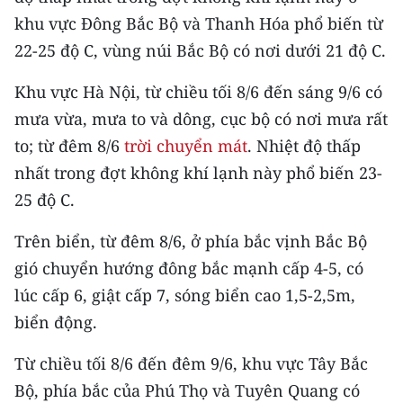
Media Pháp luật
khu vực Đông Bắc Bộ và Thanh Hóa phổ biến từ
Media Du lịch
22-25 độ C, vùng núi Bắc Bộ có nơi dưới 21 độ C.
Media Thế giới
Khu vực Hà Nội, từ chiều tối 8/6 đến sáng 9/6 có
mưa vừa, mưa to và dông, cục bộ có nơi mưa rất
Media Thể thao
to; từ đêm 8/6
trời chuyển mát
. Nhiệt độ thấp
Media Giáo dục
nhất trong đợt không khí lạnh này phổ biến 23-
25 độ C.
Media Y tế
Trên biển, từ đêm 8/6, ở phía bắc vịnh Bắc Bộ
Media Khoa học - Công nghệ
gió chuyển hướng đông bắc mạnh cấp 4-5, có
Media Môi trường
lúc cấp 6, giật cấp 7, sóng biển cao 1,5-2,5m,
biển động.
Ảnh
Từ chiều tối 8/6 đến đêm 9/6, khu vực Tây Bắc
Infographic
Bộ, phía bắc của Phú Thọ và Tuyên Quang có