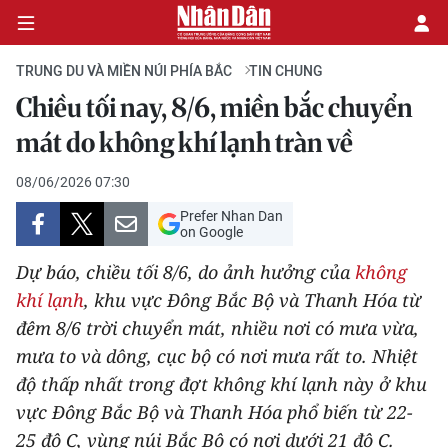
TRUNG DU VÀ MIỀN NÚI PHÍA BẮC
TIN CHUNG
Chiều tối nay, 8/6, miền bắc chuyển
CHÍNH TRỊ
mát do không khí lạnh tràn về
KINH TẾ
08/06/2026 07:30
Prefer Nhan Dan
VĂN HÓA
on Google
Dự báo, chiều tối 8/6, do ảnh hưởng của
không
XÃ HỘI
khí lạnh
, khu vực Đông Bắc Bộ và Thanh Hóa từ
đêm 8/6 trời chuyển mát, nhiều nơi có mưa vừa,
PHÁP LUẬT
mưa to và dông, cục bộ có nơi mưa rất to. Nhiệt
DU LỊCH
độ thấp nhất trong đợt không khí lạnh này ở khu
vực Đông Bắc Bộ và Thanh Hóa phổ biến từ 22-
THẾ GIỚI
25 độ C, vùng núi Bắc Bộ có nơi dưới 21 độ C.