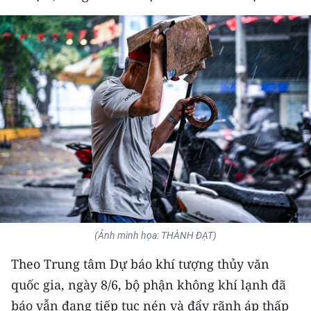
THỂ THAO
GIÁO DỤC
Y TẾ
KHOA HỌC - CÔNG NGHỆ
MÔI TRƯỜNG
BẠN ĐỌC
KIỂM CHỨNG THÔNG TIN
(Ảnh minh họa: THÀNH ĐẠT)
TRI THỨC CHUYÊN SÂU
Theo Trung tâm Dự báo khí tượng thủy văn
quốc gia, ngày 8/6, bộ phận không khí lạnh đã
54 DÂN TỘC VIỆT NAM
báo vẫn đang tiếp tục nén và đẩy rãnh áp thấp