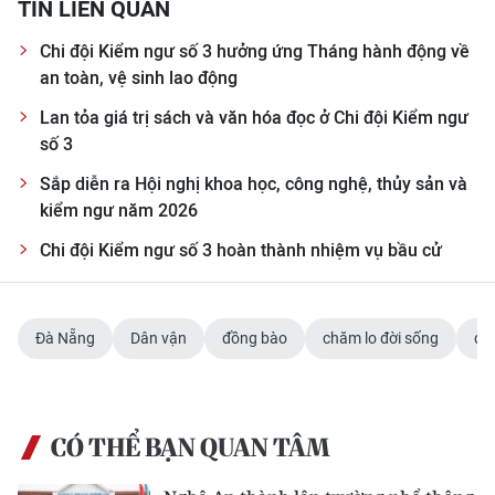
TIN LIÊN QUAN
ENGLISH
Chi đội Kiểm ngư số 3 hưởng ứng Tháng hành động về
中文
an toàn, vệ sinh lao động
Lan tỏa giá trị sách và văn hóa đọc ở Chi đội Kiểm ngư
FRANÇAIS
số 3
РУССКИЙ
Sắp diễn ra Hội nghị khoa học, công nghệ, thủy sản và
kiểm ngư năm 2026
ESPAÑOL
Chi đội Kiểm ngư số 3 hoàn thành nhiệm vụ bầu cử
한국어
Đà Nẵng
Dân vận
đồng bào
chăm lo đời sống
đại
CÓ THỂ BẠN QUAN TÂM