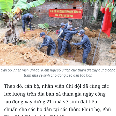
THỂ THAO
GIÁO DỤC
Y TẾ
KHOA HỌC - CÔNG NGHỆ
MÔI TRƯỜNG
BẠN ĐỌC
Cán bộ, nhân viên Chi đội Kiểm ngư số 3 tích cực tham gia xây dựng công
trình nhà vệ sinh cho đồng bào dân tộc Cor.
KIỂM CHỨNG THÔNG TIN
Theo đó, cán bộ, nhân viên Chi đội đã cùng các
TRI THỨC CHUYÊN SÂU
lực lượng trên địa bàn xã tham gia ngày công
lao động xây dựng 21 nhà vệ sinh đạt tiêu
54 DÂN TỘC VIỆT NAM
chuẩn cho các hộ dân tại các thôn: Phú Thọ, Phú