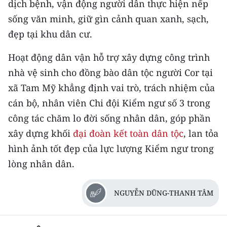
dịch bệnh, vận động người dân thực hiện nếp
sống văn minh, giữ gìn cảnh quan xanh, sạch,
CHUYÊN ĐỀ
đẹp tại khu dân cư.
CÁC CHUYÊN TRANG
Hoạt động dân vận hỗ trợ xây dựng công trình
nhà vệ sinh cho đồng bào dân tộc người Cor tại
VỀ BÁO NHÂN DÂN
xã Tam Mỹ khẳng định vai trò, trách nhiệm của
cán bộ, nhân viên Chi đội Kiểm ngư số 3 trong
THỜI NAY
công tác chăm lo đời sống nhân dân, góp phần
NHÂN DÂN CUỐI TUẦN
xây dựng khối
đại đoàn kết toàn dân tộc
, lan tỏa
hình ảnh tốt đẹp của lực lượng Kiểm ngư trong
NHÂN DÂN HẰNG THÁNG
lòng nhân dân.
MUA BÁO
NGUYỄN DŨNG-THANH TÂM
ĐỌC BÁO IN