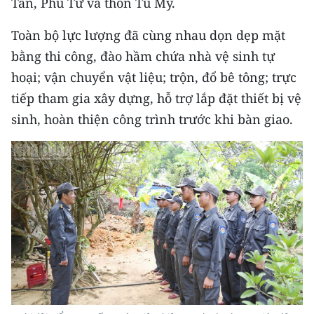
Tân, Phú Tứ và thôn Tú Mỹ.
CHƯƠNG TRÌNH OCOP - MỖI XÃ
MỘT SẢN PHẨM
Toàn bộ lực lượng đã cùng nhau dọn dẹp mặt
bằng thi công, đào hầm chứa nhà vệ sinh tự
RADIO
hoại; vận chuyển vật liệu; trộn, đổ bê tông; trực
tiếp tham gia xây dựng, hỗ trợ lắp đặt thiết bị vệ
MEDIA CENTER
sinh, hoàn thiện công trình trước khi bàn giao.
E-Magazine
Video
Media Chính trị
Media Kinh tế
Media Văn hóa
Media Xã hội