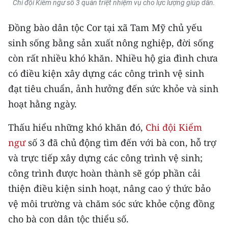
Media Pháp luật
Chi đội Kiểm ngư số 3 quán triệt nhiệm vụ cho lực lượng giúp dân.
Media Du lịch
Đồng bào dân tộc Cor tại xã Tam Mỹ chủ yếu
sinh sống bằng sản xuất nông nghiệp, đời sống
Media Thế giới
còn rất nhiều khó khăn. Nhiều hộ gia đình chưa
Media Thể thao
có điều kiện xây dựng các công trình vệ sinh
đạt tiêu chuẩn, ảnh hưởng đến sức khỏe và sinh
Media Giáo dục
hoạt hằng ngày.
Media Y tế
Thấu hiểu những khó khăn đó,
Chi đội Kiểm
Media Khoa học - Công nghệ
ngư
số 3 đã chủ động tìm đến với bà con, hỗ trợ
và trực tiếp xây dựng các công trình vệ sinh;
Media Môi trường
công trình được hoàn thành sẽ góp phần cải
Ảnh
thiện điều kiện sinh hoạt, nâng cao ý thức bảo
vệ môi trường và chăm sóc sức khỏe cộng đồng
Infographic
cho bà con dân tộc thiểu số.