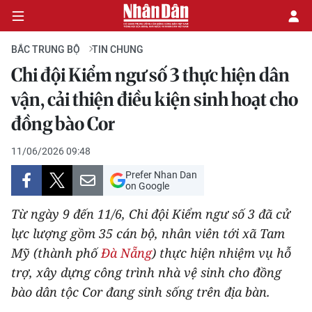
BẮC TRUNG BỘ
TIN CHUNG
Chi đội Kiểm ngư số 3 thực hiện dân
CHÍNH TRỊ
vận, cải thiện điều kiện sinh hoạt cho
đồng bào Cor
KINH TẾ
11/06/2026 09:48
VĂN HÓA
Prefer Nhan Dan
on Google
XÃ HỘI
Từ ngày 9 đến 11/6, Chi đội Kiểm ngư số 3 đã cử
PHÁP LUẬT
lực lượng gồm 35 cán bộ, nhân viên tới xã Tam
Mỹ (thành phố
Đà Nẵng
) thực hiện nhiệm vụ hỗ
DU LỊCH
trợ, xây dựng công trình nhà vệ sinh cho đồng
bào dân tộc Cor đang sinh sống trên địa bàn.
THẾ GIỚI