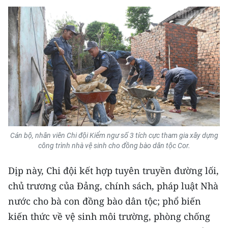
TIN MỚI
TIN ĐỊA PHƯƠNG
Trung du và miền núi phía Bắc
Đồng bằng sông Hồng
Bắc Trung Bộ
Duyên hải Nam Trung Bộ và Tây
Cán bộ, nhân viên Chi đội Kiểm ngư số 3 tích cực tham gia xây dựng
Nguyên
công trình nhà vệ sinh cho đồng bào dân tộc Cor.
Đông Nam Bộ
Dịp này, Chi đội kết hợp tuyên truyền đường lối,
Đồng bằng sông Cửu Long
chủ trương của Đảng, chính sách, pháp luật Nhà
nước cho bà con đồng bào dân tộc; phổ biến
Chuyên trang Hà Nội
kiến thức về vệ sinh môi trường, phòng chống
Chuyên trang TP. Hồ Chí Minh