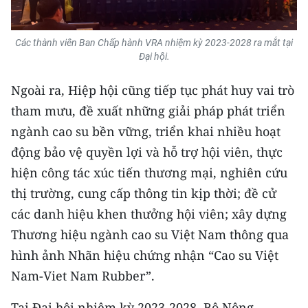
TIN MỚI
Các thành viên Ban Chấp hành VRA nhiệm kỳ 2023-2028 ra mắt tại
TIN ĐỊA PHƯƠNG
Đại hội.
Trung du và miền núi phía Bắc
Ngoài ra, Hiệp hội cũng tiếp tục phát huy vai trò
Đồng bằng sông Hồng
tham mưu, đề xuất những giải pháp phát triển
ngành cao su bền vững, triển khai nhiều hoạt
Bắc Trung Bộ
động bảo vệ quyền lợi và hỗ trợ hội viên, thực
Duyên hải Nam Trung Bộ và Tây
hiện công tác xúc tiến thương mại, nghiên cứu
Nguyên
thị trường, cung cấp thông tin kịp thời; đề cử
các danh hiệu khen thưởng hội viên; xây dựng
Đông Nam Bộ
Thương hiệu ngành cao su Việt Nam thông qua
Đồng bằng sông Cửu Long
hình ảnh Nhãn hiệu chứng nhận “Cao su Việt
Nam-Viet Nam Rubber”.
Chuyên trang Hà Nội
Chuyên trang TP. Hồ Chí Minh
Tại Đại hội nhiệm kỳ 2023-2028, Bộ Nông