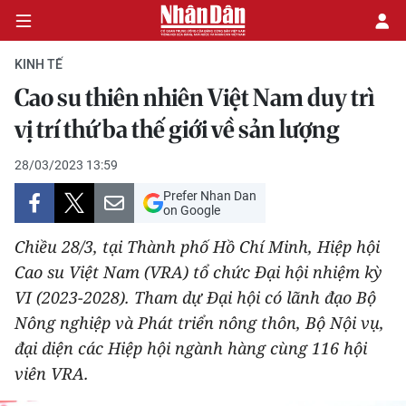
KINH TẾ
Cao su thiên nhiên Việt Nam duy trì
CHÍNH TRỊ
vị trí thứ ba thế giới về sản lượng
KINH TẾ
28/03/2023 13:59
Prefer Nhan Dan
VĂN HÓA
on Google
Chiều 28/3, tại Thành phố Hồ Chí Minh, Hiệp hội
XÃ HỘI
Cao su Việt Nam (VRA) tổ chức Đại hội nhiệm kỳ
VI (2023-2028). Tham dự Đại hội có lãnh đạo Bộ
PHÁP LUẬT
Nông nghiệp và Phát triển nông thôn, Bộ Nội vụ,
DU LỊCH
đại diện các Hiệp hội ngành hàng cùng 116 hội
viên VRA.
THẾ GIỚI