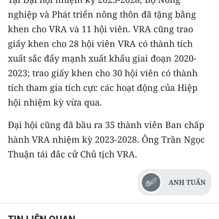
nghiệp và Phát triển nông thôn đã tặng bằng
CHUYÊN ĐỀ
khen cho VRA và 11 hội viên. VRA cũng trao
giấy khen cho 28 hội viên VRA có thành tích
CÁC CHUYÊN TRANG
xuất sắc đẩy mạnh xuất khẩu giai đoạn 2020-
2023; trao giấy khen cho 30 hội viên có thành
VỀ BÁO NHÂN DÂN
tích tham gia tích cực các hoạt động của Hiệp
THỜI NAY
hội nhiệm kỳ vừa qua.
NHÂN DÂN CUỐI TUẦN
Đại hội cũng đã bầu ra 35 thành viên Ban chấp
hành VRA nhiệm kỳ 2023-2028. Ông Trần Ngọc
NHÂN DÂN HẰNG THÁNG
Thuận tái đắc cử Chủ tịch VRA.
MUA BÁO
ANH TUẤN
ĐỌC BÁO IN