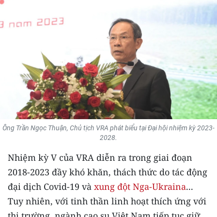
THỂ THAO
GIÁO DỤC
Y TẾ
KHOA HỌC - CÔNG NGHỆ
MÔI TRƯỜNG
BẠN ĐỌC
Ông Trần Ngọc Thuận, Chủ tịch VRA phát biểu tại Đại hội nhiệm kỳ 2023-
2028.
KIỂM CHỨNG THÔNG TIN
Nhiệm kỳ V của VRA diễn ra trong giai đoạn
2018-2023 đầy khó khăn, thách thức do tác động
TRI THỨC CHUYÊN SÂU
đại dịch Covid-19 và
xung đột Nga-Ukraina
...
54 DÂN TỘC VIỆT NAM
Tuy nhiên, với tinh thần linh hoạt thích ứng với
thị trường, ngành cao su Việt Nam tiếp tục giữ