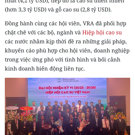
nhất (4,2 tỷ USD), tiếp đó là cao su thiên nhiên
Media Pháp luật
(hơn 3,3 tỷ USD) và gỗ cao su (2,8 tỷ USD).
Media Du lịch
Đồng hành cùng các hội viên, VRA đã phối hợp
Media Thế giới
chặt chẽ với các bộ, ngành và
Hiệp hội cao su
các nước nhằm kịp thời đề ra những giải pháp,
Media Thể thao
khuyến cáo phù hợp cho hội viên, doanh nghiệp
Media Giáo dục
trong việc ứng phó với tình hình và bối cảnh
kinh doanh biến động liên tục.
Media Y tế
Media Khoa học - Công nghệ
Media Môi trường
Ảnh
Infographic