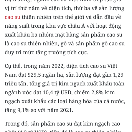
CHƯƠNG TRÌNH OCOP - MỖI XÃ
vị trí thứ năm về diện tích, thứ ba về sản lượng
MỘT SẢN PHẨM
cao su
thiên nhiên trên thế giới và dẫn đầu về
năng suất trong khu vực châu Á với hoạt động
RADIO
xuất khẩu ba nhóm mặt hàng sản phẩm cao su
MEDIA CENTER
là cao su thiên nhiên, gỗ và sản phẩm gỗ cao su
duy trì mức tăng trưởng tích cực.
E-Magazine
Cụ thể, trong năm 2022, diện tích cao su Việt
Video
Nam đạt 929,5 ngàn ha, sản lượng đạt gần 1,29
Media Chính trị
triệu tấn, tổng giá trị kim ngạch xuất khẩu toàn
ngành ước đạt 10,4 tỷ USD, chiếm 2,8% kim
Media Kinh tế
ngạch xuất khẩu các loại hàng hóa của cả nước,
Media Văn hóa
tăng 9,1% so với năm 2021.
Media Xã hội
Trong đó, sản phẩm cao su đạt kim ngạch cao