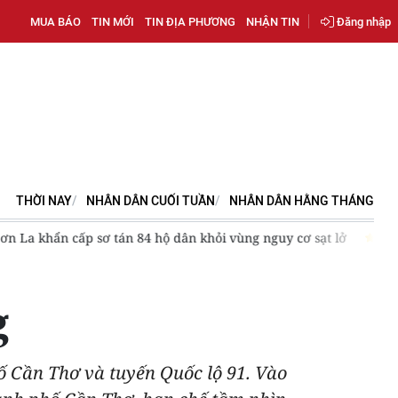
MUA BÁO
TIN MỚI
TIN ĐỊA PHƯƠNG
NHẬN TIN
Đăng nhập
THỜI NAY
NHÂN DÂN CUỐI TUẦN
NHÂN DÂN HẰNG THÁNG
[Video] Chính phủ ban hành Kế hoạch hành động phòng, chống
g
ố Cần Thơ và tuyến Quốc lộ 91. Vào