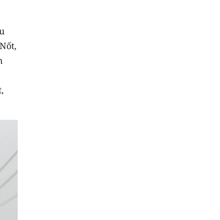
u
Nốt,
n
,