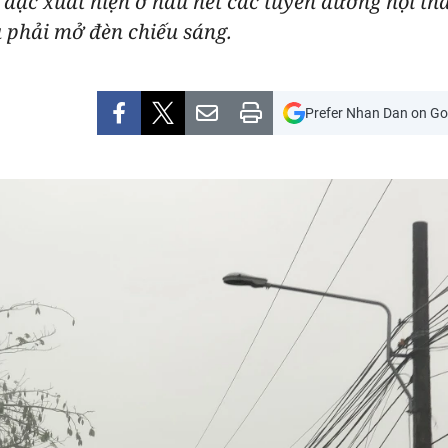
đặc xuất hiện ở hầu hết các tuyến đường nội th
u phải mở đèn chiếu sáng.
Prefer Nhan Dan on Go