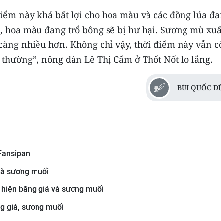
iểm này khá bất lợi cho hoa màu và các đồng lúa đ
i, hoa màu đang trổ bông sẽ bị hư hại. Sương mù xuấ
càng nhiều hơn. Không chỉ vậy, thời điểm này vẫn c
t thường”, nông dân Lê Thị Cẩm ở Thốt Nốt lo lắng.
BÙI QUỐC D
 Fansipan
 và sương muối
 hiện băng giá và sương muối
ng giá, sương muối