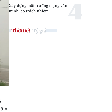
Xây dựng môi trường mạng văn
minh, có trách nhiệm
Thời tiết
Tỷ giá
õ
hậm,