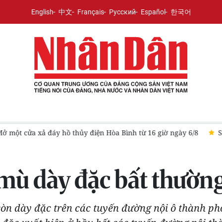
English
中文
Français
Русский
Español
한국어
8
Sơn La khẩn cấp sơ tán 84 hộ dân khỏi vùng nguy cơ sạt lở
mù dày đặc bất thườn
còn dày đặc trên các tuyến đường nội ô thành ph