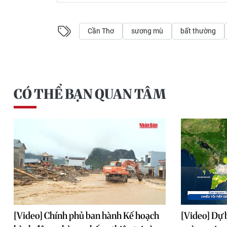
Cần Thơ
sương mù
bất thường
CÓ THỂ BẠN QUAN TÂM
[Video] Chính phủ ban hành Kế hoạch
[Video] Dự 