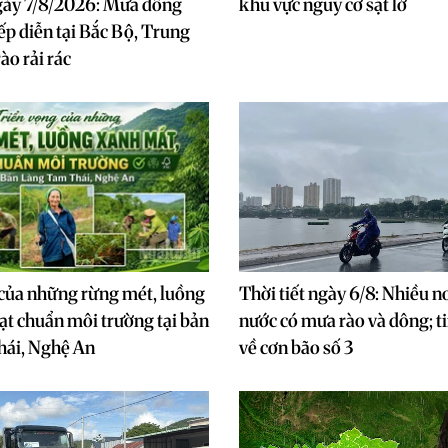
gày 7/8/2026: Mưa dông
khu vực nguy cơ sạt lở
iếp diễn tại Bắc Bộ, Trung
ào rải rác
của những rừng mét, luồng
Thời tiết ngày 6/8: Nhiều nơ
ạt chuẩn môi trường tại bản
nước có mưa rào và dông; t
hái, Nghệ An
về cơn bão số 3