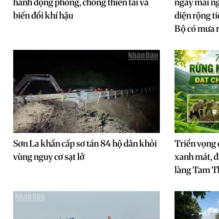
hành động phòng, chống thiên tai và
ngày mai n
biến đổi khí hậu
diện rộng t
Bộ có mưa r
Sơn La khẩn cấp sơ tán 84 hộ dân khỏi
Triển vọng 
vùng nguy cơ sạt lở
xanh mát, đ
làng Tam T