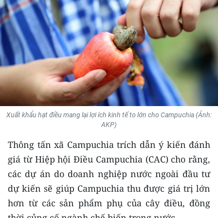
THỂ THAO
GIÁO DỤC
Y TẾ
KHOA HỌC - CÔNG NGHỆ
MÔI TRƯỜNG
Xuất khẩu hạt điều mang lại lợi ích kinh tế to lớn cho Campuchia (Ảnh:
AKP)
BẠN ĐỌC
Thông tấn xã Campuchia trích dẫn ý kiến đánh
KIỂM CHỨNG THÔNG TIN
giá từ Hiệp hội Điều Campuchia (CAC) cho rằng,
các dự án do doanh nghiệp nước ngoài đầu tư
TRI THỨC CHUYÊN SÂU
dự kiến ​​sẽ giúp Campuchia thu được giá trị lớn
54 DÂN TỘC VIỆT NAM
hơn từ các sản phẩm phụ của cây điều, đồng
thời củng cố ngành chế biến trong nước.