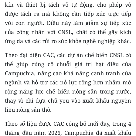
kín và thiết bị tách vỏ tự động, cho phép vỏ
TIN MỚI
được tách ra mà không cần tiếp xúc trực tiếp
TIN ĐỊA PHƯƠNG
với con người. Điều này làm giảm sự tiếp xúc
của công nhân với CNSL, chất có thể gây kích
Trung du và miền núi phía Bắc
ứng da và các rủi ro sức khỏe nghề nghiệp khác.
Đồng bằng sông Hồng
Theo đại diện CAC, các dự án chế biến CNSL có
Bắc Trung Bộ
thể giúp củng cố chuỗi giá trị hạt điều của
Campuchia, nâng cao khả năng cạnh tranh của
Duyên hải Nam Trung Bộ và Tây
Nguyên
ngành và hỗ trợ các nỗ lực rộng hơn nhằm mở
rộng năng lực chế biến nông sản trong nước,
Đông Nam Bộ
thay vì chỉ dựa chủ yếu vào xuất khẩu nguyên
Đồng bằng sông Cửu Long
liệu nông sản thô.
Chuyên trang Hà Nội
Theo số liệu được CAC công bố mới đây, trong 4
tháng đầu năm 2026, Campuchia đã xuất khẩu
Chuyên trang TP. Hồ Chí Minh