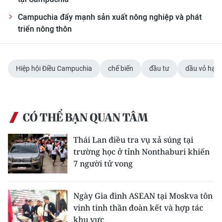
ENGLISH
Campuchia đẩy mạnh sản xuất nông nghiệp và phát
triển nông thôn
中文
FRANÇAIS
Hiệp hội Điều Campuchia
chế biến
đầu tư
dầu vỏ hạt 
РУССКИЙ
ESPAÑOL
CÓ THỂ BẠN QUAN TÂM
한국어
Thái Lan điều tra vụ xả súng tại
trường học ở tỉnh Nonthaburi khiến
7 người tử vong
Ngày Gia đình ASEAN tại Moskva tôn
vinh tinh thần đoàn kết và hợp tác
khu vực