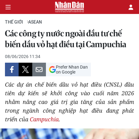
THẾ GIỚI
ASEAN
Các công ty nước ngoài đầu tư chế
CHÍNH TRỊ
biến dầu vỏ hạt điều tại Campuchia
KINH TẾ
08/06/2026 11:34
Prefer Nhan Dan
VĂN HÓA
on Google
Các dự án chế biến dầu vỏ hạt điều (CNSL) đầu
XÃ HỘI
tiên dự kiến ​​sẽ khởi công vào cuối năm 2026
nhằm nâng cao giá trị gia tăng của sản phẩm
PHÁP LUẬT
trong ngành công nghiệp hạt điều đang phát
DU LỊCH
triển của
Campuchia
.
THẾ GIỚI