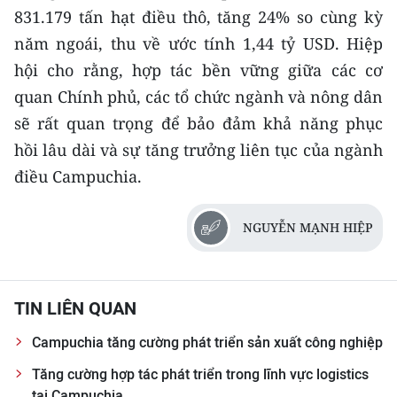
831.179 tấn hạt điều thô, tăng 24% so cùng kỳ
CHUYÊN ĐỀ
năm ngoái, thu về ước tính 1,44 tỷ USD. Hiệp
hội cho rằng, hợp tác bền vững giữa các cơ
CÁC CHUYÊN TRANG
quan Chính phủ, các tổ chức ngành và nông dân
sẽ rất quan trọng để bảo đảm khả năng phục
VỀ BÁO NHÂN DÂN
hồi lâu dài và sự tăng trưởng liên tục của ngành
điều Campuchia.
THỜI NAY
NHÂN DÂN CUỐI TUẦN
NGUYỄN MẠNH HIỆP
NHÂN DÂN HẰNG THÁNG
TIN LIÊN QUAN
MUA BÁO
Campuchia tăng cường phát triển sản xuất công nghiệp
ĐỌC BÁO IN
Tăng cường hợp tác phát triển trong lĩnh vực logistics
tại Campuchia