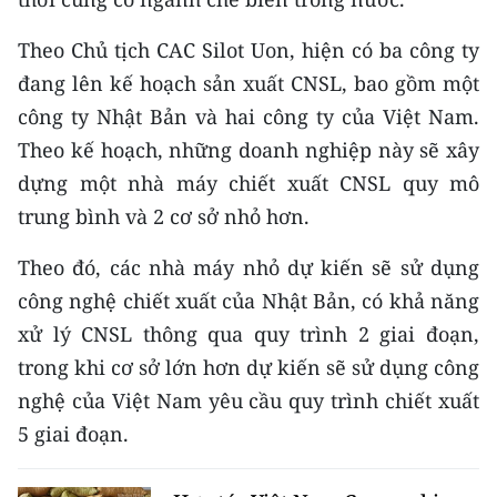
CHƯƠNG TRÌNH OCOP - MỖI XÃ
MỘT SẢN PHẨM
Theo Chủ tịch CAC Silot Uon, hiện có ba công ty
đang lên kế hoạch sản xuất CNSL, bao gồm một
RADIO
công ty Nhật Bản và hai công ty của Việt Nam.
Theo kế hoạch, những doanh nghiệp này sẽ xây
MEDIA CENTER
dựng một nhà máy chiết xuất CNSL quy mô
E-Magazine
trung bình và 2 cơ sở nhỏ hơn.
Video
Theo đó, các nhà máy nhỏ dự kiến ​​sẽ sử dụng
công nghệ chiết xuất của Nhật Bản, có khả năng
Media Chính trị
xử lý CNSL thông qua quy trình 2 giai đoạn,
Media Kinh tế
trong khi cơ sở lớn hơn dự kiến ​​sẽ sử dụng công
nghệ của Việt Nam yêu cầu quy trình chiết xuất
Media Văn hóa
5 giai đoạn.
Media Xã hội