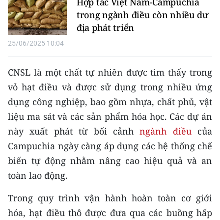
Hợp tác Việt Nam-Campuchia
Media Pháp luật
trong ngành điều còn nhiều dư
Media Du lịch
địa phát triển
25/06/2025 10:04
Media Thế giới
Media Thể thao
CNSL là một chất tự nhiên được tìm thấy trong
vỏ hạt điều và được sử dụng trong nhiều ứng
Media Giáo dục
dụng công nghiệp, bao gồm nhựa, chất phủ, vật
Media Y tế
liệu ma sát và các sản phẩm hóa học. Các dự án
này xuất phát từ bối cảnh
ngành điều
của
Media Khoa học - Công nghệ
Campuchia ngày càng áp dụng các hệ thống chế
Media Môi trường
biến tự động nhằm nâng cao hiệu quả và an
toàn lao động.
Ảnh
Trong quy trình vận hành hoàn toàn cơ giới
Infographic
hóa, hạt điều thô được đưa qua các buồng hấp