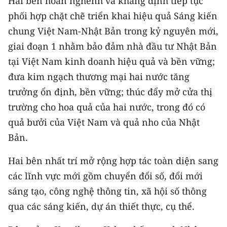
Hai bên hoan nghênh và khẳng định tiếp tục
ENGLISH
phối hợp chặt chẽ triển khai hiệu quả Sáng kiến
chung Việt Nam-Nhật Bản trong kỷ nguyên mới,
中文
giai đoạn 1 nhằm bảo đảm nhà đầu tư Nhật Bản
FRANÇAIS
tại Việt Nam kinh doanh hiệu quả và bền vững;
đưa kim ngạch thương mại hai nước tăng
РУССКИЙ
trưởng ổn định, bền vững; thúc đẩy mở cửa thị
ESPAÑOL
trường cho hoa quả của hai nước, trong đó có
quả bưởi của Việt Nam và quả nho của Nhật
한국어
Bản.
Hai bên nhất trí mở rộng hợp tác toàn diện sang
các lĩnh vực mới gồm chuyển đổi số, đổi mới
sáng tạo, công nghệ thông tin, xã hội số thông
qua các sáng kiến, dự án thiết thực, cụ thể.