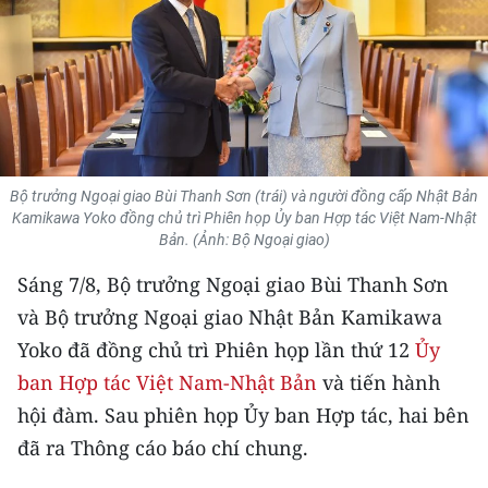
THỂ THAO
GIÁO DỤC
Y TẾ
KHOA HỌC - CÔNG NGHỆ
Bộ trưởng Ngoại giao Bùi Thanh Sơn (trái) và người đồng cấp Nhật Bản
Kamikawa Yoko đồng chủ trì Phiên họp Ủy ban Hợp tác Việt Nam-Nhật
MÔI TRƯỜNG
Bản. (Ảnh: Bộ Ngoại giao)
Sáng 7/8, Bộ trưởng Ngoại giao Bùi Thanh Sơn
BẠN ĐỌC
và Bộ trưởng Ngoại giao Nhật Bản Kamikawa
KIỂM CHỨNG THÔNG TIN
Yoko đã đồng chủ trì Phiên họp lần thứ 12
Ủy
ban Hợp tác Việt Nam-Nhật Bản
và tiến hành
TRI THỨC CHUYÊN SÂU
hội đàm. Sau phiên họp Ủy ban Hợp tác, hai bên
54 DÂN TỘC VIỆT NAM
đã ra Thông cáo báo chí chung.