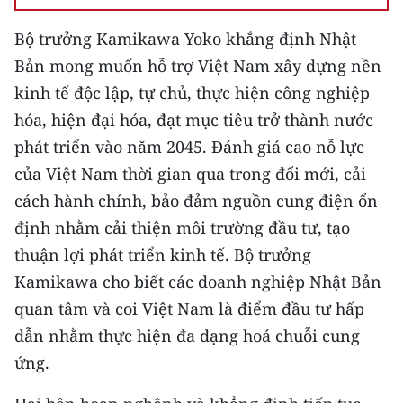
Bộ trưởng Kamikawa Yoko khẳng định Nhật
CHUYÊN ĐỀ
Bản mong muốn hỗ trợ Việt Nam xây dựng nền
CÁC CHUYÊN TRANG
kinh tế độc lập, tự chủ, thực hiện công nghiệp
hóa, hiện đại hóa, đạt mục tiêu trở thành nước
VỀ BÁO NHÂN DÂN
phát triển vào năm 2045. Đánh giá cao nỗ lực
của Việt Nam thời gian qua trong đổi mới, cải
THỜI NAY
cách hành chính, bảo đảm nguồn cung điện ổn
NHÂN DÂN CUỐI TUẦN
định nhằm cải thiện môi trường đầu tư, tạo
thuận lợi phát triển kinh tế. Bộ trưởng
NHÂN DÂN HẰNG THÁNG
Kamikawa cho biết các doanh nghiệp Nhật Bản
quan tâm và coi Việt Nam là điểm đầu tư hấp
MUA BÁO
dẫn nhằm thực hiện đa dạng hoá chuỗi cung
ĐỌC BÁO IN
ứng.