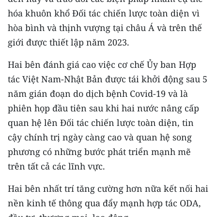
Media Pháp luật
hóa khuôn khổ Đối tác chiến lược toàn diện vì
Media Du lịch
hòa bình và thịnh vượng tại châu Á và trên thế
giới được thiết lập năm 2023.
Media Thế giới
Hai bên đánh giá cao việc cơ chế Ủy ban Hợp
Media Thể thao
tác Việt Nam-Nhật Bản được tái khởi động sau 5
Media Giáo dục
năm gián đoạn do dịch bệnh Covid-19 và là
phiên họp đầu tiên sau khi hai nước nâng cấp
Media Y tế
quan hệ lên Đối tác chiến lược toàn diện, tin
Media Khoa học - Công nghệ
cậy chính trị ngày càng cao và quan hệ song
phương có những bước phát triển mạnh mẽ
Media Môi trường
trên tất cả các lĩnh vực.
Ảnh
Hai bên nhất trí tăng cường hơn nữa kết nối hai
Infographic
nền kinh tế thông qua đẩy mạnh hợp tác ODA,