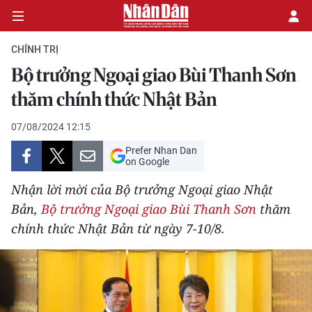
CHÍNH TRỊ
Bộ trưởng Ngoại giao Bùi Thanh Sơn
CHÍNH TRỊ
thăm chính thức Nhật Bản
KINH TẾ
07/08/2024 12:15
Prefer Nhan Dan
VĂN HÓA
on Google
Nhận lời mời của Bộ trưởng Ngoại giao Nhật
XÃ HỘI
Bản,
Bộ trưởng Ngoại giao Bùi Thanh Sơn
thăm
chính thức Nhật Bản từ ngày 7-10/8.
PHÁP LUẬT
DU LỊCH
THẾ GIỚI