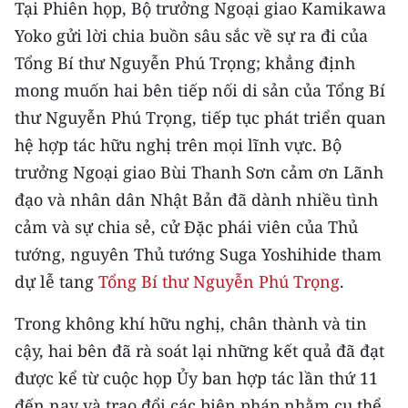
Tại Phiên họp, Bộ trưởng Ngoại giao Kamikawa
CHƯƠNG TRÌNH OCOP - MỖI XÃ
MỘT SẢN PHẨM
Yoko gửi lời chia buồn sâu sắc về sự ra đi của
Tổng Bí thư Nguyễn Phú Trọng; khẳng định
RADIO
mong muốn hai bên tiếp nối di sản của Tổng Bí
thư Nguyễn Phú Trọng, tiếp tục phát triển quan
MEDIA CENTER
hệ hợp tác hữu nghị trên mọi lĩnh vực. Bộ
trưởng Ngoại giao Bùi Thanh Sơn cảm ơn Lãnh
E-Magazine
đạo và nhân dân Nhật Bản đã dành nhiều tình
Video
cảm và sự chia sẻ, cử Đặc phái viên của Thủ
tướng, nguyên Thủ tướng Suga Yoshihide tham
Media Chính trị
dự lễ tang
Tổng Bí thư Nguyễn Phú Trọng
.
Media Kinh tế
Trong không khí hữu nghị, chân thành và tin
Media Văn hóa
cậy, hai bên đã rà soát lại những kết quả đã đạt
Media Xã hội
được kể từ cuộc họp Ủy ban hợp tác lần thứ 11
đến nay và trao đổi các biện pháp nhằm cụ thể