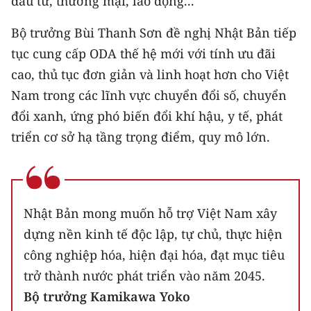
đầu tư, thương mại, lao động...
TIN MỚI
Bộ trưởng Bùi Thanh Sơn đề nghị Nhật Bản tiếp
TIN ĐỊA PHƯƠNG
tục cung cấp ODA thế hệ mới với tính ưu đãi
cao, thủ tục đơn giản và linh hoạt hơn cho Việt
Trung du và miền núi phía Bắc
Nam trong các lĩnh vực chuyển đổi số, chuyển
Đồng bằng sông Hồng
đổi xanh, ứng phó biến đổi khí hậu, y tế, phát
triển cơ sở hạ tầng trọng điểm, quy mô lớn.
Bắc Trung Bộ
Duyên hải Nam Trung Bộ và Tây
Nguyên
Nhật Bản mong muốn hỗ trợ Việt Nam xây
Đông Nam Bộ
dựng nền kinh tế độc lập, tự chủ, thực hiện
Đồng bằng sông Cửu Long
công nghiệp hóa, hiện đại hóa, đạt mục tiêu
trở thành nước phát triển vào năm 2045.
Chuyên trang Hà Nội
Bộ trưởng Kamikawa Yoko
Chuyên trang TP. Hồ Chí Minh