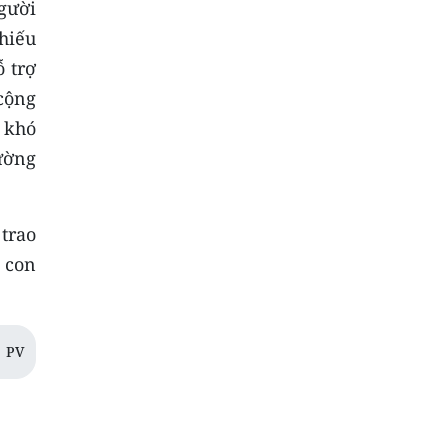
gười
hiếu
ỗ trợ
cộng
 khó
ường
 trao
à con
PV