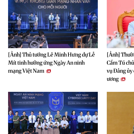
[Ảnh] Thủ tướng Lê Minh Hưng dự Lễ
[Ảnh] Thườn
Mít tinh hưởng ứng Ngày An ninh
Cẩm Tú chủ
mạng Việt Nam
vụ Đảng ủy
ương