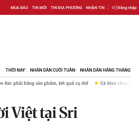
MUA BÁO
TIN MỚI
TIN ĐỊA PHƯƠNG
NHẬN TIN
Đăng nhập
THỜI NAY
NHÂN DÂN CUỐI TUẦN
NHÂN DÂN HẰNG THÁNG
o Bác phải bằng sản phẩm, kết quả cụ thể
Cà Mau chung tay 
 Việt tại Sri