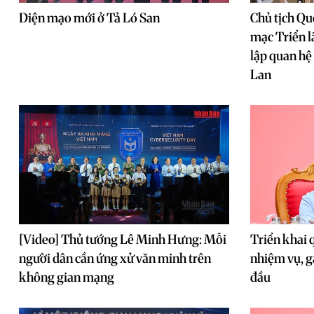
Diện mạo mới ở Tả Ló San
Chủ tịch Qu
mạc Triển l
lập quan hệ
Lan
[Video] Thủ tướng Lê Minh Hưng: Mỗi
Triển khai q
người dân cần ứng xử văn minh trên
nhiệm vụ, g
không gian mạng
đầu