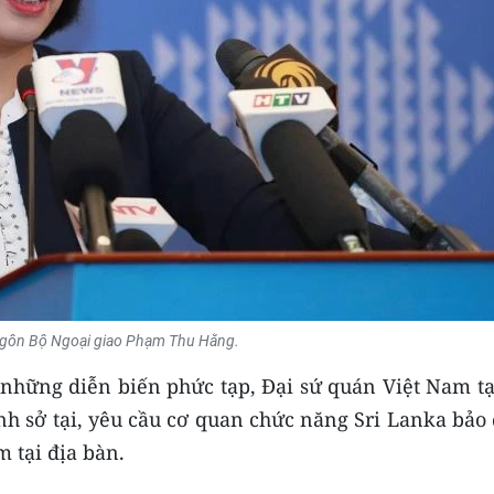
gôn Bộ Ngoại giao Phạm Thu Hằng.
 những diễn biến phức tạp, Đại sứ quán Việt Nam tạ
ình sở tại, yêu cầu cơ quan chức năng Sri Lanka bả
 tại địa bàn.