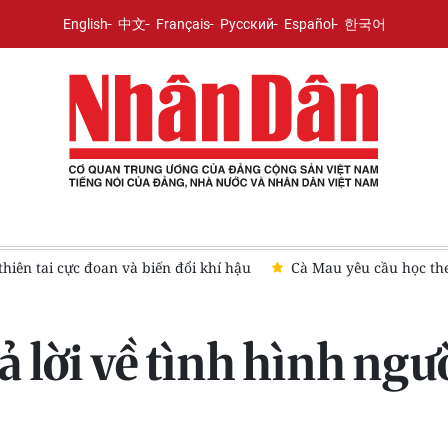
English
中文
Français
Русский
Español
한국어
iên tai cực đoan và biến đổi khí hậu
Cà Mau yêu cầu học the
 lời về tình hình người