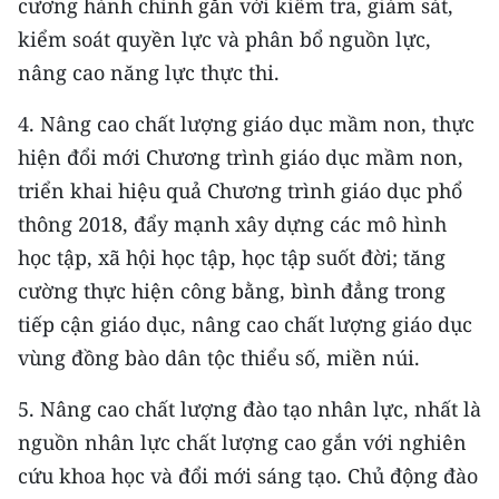
cương hành chính gắn với kiểm tra, giám sát,
TIN MỚI
kiểm soát quyền lực và phân bổ nguồn lực,
nâng cao năng lực thực thi.
TIN ĐỊA PHƯƠNG
4. Nâng cao chất lượng giáo dục mầm non, thực
Trung du và miền núi phía Bắc
hiện đổi mới Chương trình giáo dục mầm non,
Đồng bằng sông Hồng
triển khai hiệu quả Chương trình giáo dục phổ
thông 2018, đẩy mạnh xây dựng các mô hình
Bắc Trung Bộ
học tập, xã hội học tập, học tập suốt đời; tăng
Duyên hải Nam Trung Bộ và Tây
cường thực hiện công bằng, bình đẳng trong
Nguyên
tiếp cận giáo dục, nâng cao chất lượng giáo dục
Đông Nam Bộ
vùng đồng bào dân tộc thiểu số, miền núi.
Đồng bằng sông Cửu Long
5. Nâng cao chất lượng đào tạo nhân lực, nhất là
nguồn nhân lực chất lượng cao gắn với nghiên
Chuyên trang Hà Nội
cứu khoa học và đổi mới sáng tạo. Chủ động đào
Chuyên trang TP. Hồ Chí Minh