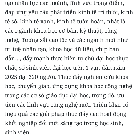
tạo nhân lực các ngành, lĩnh vực trọng điểm,
đáp ứng yêu cầu phát triển kinh tế tri thức, kinh
CHUYÊN ĐỀ
tế số, kinh tế xanh, kinh tế tuần hoàn, nhất là
CÁC CHUYÊN TRANG
các ngành khoa học cơ bản, kỹ thuật, công
nghệ, đường sắt cao tốc và các ngành mới như
VỀ BÁO NHÂN DÂN
trí tuệ nhân tạo, khoa học dữ liệu, chíp bán
dẫn…, đẩy mạnh thực hiện tự chủ đại học thực
THỜI NAY
chất; số sinh viên đại học trên 1 vạn dân năm
2025 đạt 220 người. Thúc đẩy nghiên cứu khoa
NHÂN DÂN CUỐI TUẦN
học, chuyển giao, ứng dụng khoa học công nghệ
NHÂN DÂN HẰNG THÁNG
trong các cơ sở giáo dục đại học, trong đó, ưu
tiên các lĩnh vực công nghệ mới. Triển khai có
MUA BÁO
hiệu quả các giải pháp thúc đẩy các hoạt động
ĐỌC BÁO IN
khởi nghiệp đổi mới sáng tạo trong học sinh,
sinh viên.