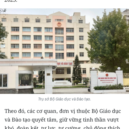
THỂ THAO
GIÁO DỤC
Y TẾ
KHOA HỌC - CÔNG NGHỆ
MÔI TRƯỜNG
BẠN ĐỌC
KIỂM CHỨNG THÔNG TIN
Trụ sở Bộ Giáo dục và Đào tạo.
TRI THỨC CHUYÊN SÂU
Theo đó, các cơ quan, đơn vị thuộc Bộ Giáo dục
54 DÂN TỘC VIỆT NAM
và Đào tạo quyết tâm, giữ vững tinh thần vượt
khó, đoàn kết, tự lực, tự cường, chủ động thích