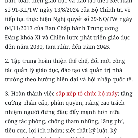
bản, toàn diện giáo dục và đào tạo theo Kết luận
Media Pháp luật
số 91-KL/TW ngày 13/8/2024 của Bộ Chính trị về
Media Du lịch
tiếp tục thực hiện Nghị quyết số 29-NQ/TW ngày
04/11/2013 của Ban Chấp hành Trung ương
Media Thế giới
Đảng khóa XI và Chiến lược phát triển giáo dục
Media Thể thao
đến năm 2030, tầm nhìn đến năm 2045.
Media Giáo dục
2. Tập trung hoàn thiện thể chế, đổi mới công
tác quản lý giáo dục, đào tạo và quản trị nhà
Media Y tế
trường theo hướng hiện đại và hội nhập quốc tế.
Media Khoa học - Công nghệ
3. Hoàn thành việc
sắp xếp tổ chức bộ máy
; tăng
Media Môi trường
cường phân cấp, phân quyền, nâng cao trách
Ảnh
nhiệm người đứng đầu; đẩy mạnh hơn nữa
công tác phòng, chống tham nhũng, lãng phí,
Infographic
tiêu cực, lợi ích nhóm; siết chặt kỷ luật, kỷ