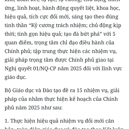
CHƯƠNG TRÌNH OCOP - MỖI XÃ
ứng, linh hoạt, hành động quyết liệt, khoa học,
MỘT SẢN PHẨM
hiệu quả, tích cực đổi mới, sáng tạo theo đúng
tinh thần “Kỷ cương trách nhiệm; chủ động kịp
RADIO
thời; tinh gọn hiệu quả; tạo đà bứt phá” với 5
MEDIA CENTER
quan điểm, trọng tâm chỉ đạo điều hành của
Chính phủ; tập trung thực hiện các nhiệm vụ,
E-Magazine
giải pháp trọng tâm được Chính phủ giao tại
Video
Nghị quyết 01/NQ-CP năm 2025 đối với lĩnh vực
giáo dục.
Media Chính trị
Bộ Giáo dục và Đào tạo đề ra 15 nhiệm vụ, giải
Media Kinh tế
pháp của nhằm thực hiện kế hoạch của Chính
Media Văn hóa
phủ năm 2025 như sau:
Media Xã hội
1. Thực hiện hiệu quả nhiệm vụ đổi mới căn