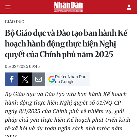
GIÁO DỤC
Bộ Giáo dục và Đào tạo ban hành Kế
CHÍNH TRỊ
hoạch hành động thực hiện Nghị
quyết của Chính phủ năm 2025
KINH TẾ
05/02/2025 09:45
VĂN HÓA
Prefer Nhan Dan
on Google
XÃ HỘI
Bộ Giáo dục và Đào tạo vừa ban hành Kế hoạch
PHÁP LUẬT
hành động thực hiện Nghị quyết số 01/NQ-CP
ngày 8/1/2025 của Chính phủ về nhiệm vụ, giải
DU LỊCH
pháp chủ yếu thực hiện Kế hoạch phát triển kinh
tế-xã hội và dự toán ngân sách nhà nước năm
THẾ GIỚI
2025.