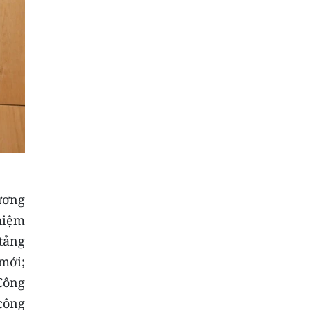
ương
hiệm
tảng
mới;
Công
công