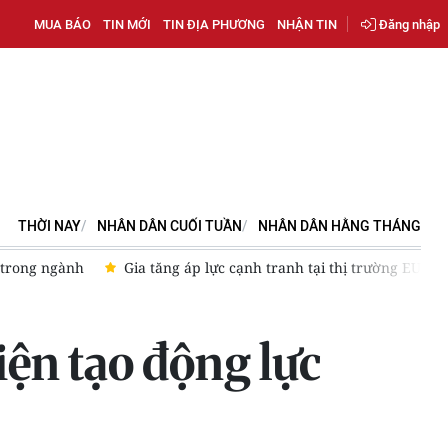
MUA BÁO
TIN MỚI
TIN ĐỊA PHƯƠNG
NHẬN TIN
Đăng nhập
THỜI NAY
NHÂN DÂN CUỐI TUẦN
NHÂN DÂN HẰNG THÁNG
h tại thị trường EU
Phát triển theo chiều sâu - Động lực mới g
ện tạo động lực