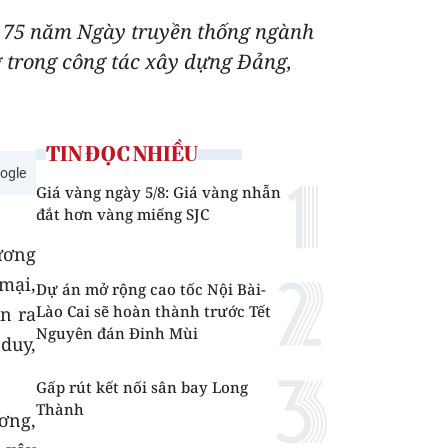
g 75 năm Ngày truyền thống ngành
 trong công tác xây dựng Đảng,
TIN ĐỌC NHIỀU
ogle
Giá vàng ngày 5/8: Giá vàng nhẫn
đắt hơn vàng miếng SJC
ương
mại,
Dự án mở rộng cao tốc Nội Bài-
Lào Cai sẽ hoàn thành trước Tết
ễn ra
Nguyên đán Đinh Mùi
 duy,
Gấp rút kết nối sân bay Long
Thành
ơng,