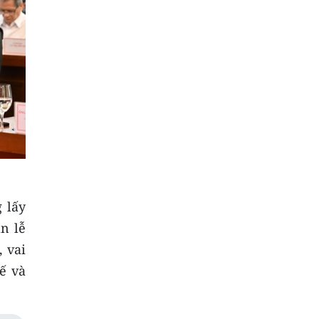
 lấy
n lễ
, vai
tế và