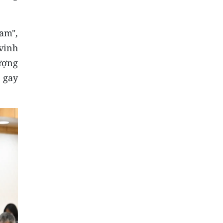
am",
 vinh
lượng
 gay