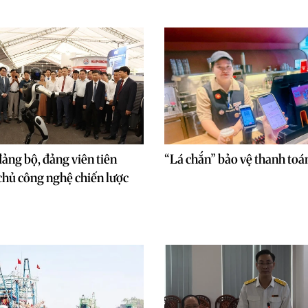
đảng bộ, đảng viên tiên
“Lá chắn” bảo vệ thanh toá
hủ công nghệ chiến lược