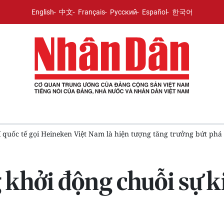
English
中文
Français
Русский
Español
한국어
ng tăng trưởng bứt phá trong ngành
Gia tăng áp lực cạnh tran
khởi động chuỗi sự ki