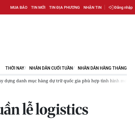
MUA BÁO
TIN MỚI
TIN ĐỊA PHƯƠNG
NHẬN TIN
Đăng nhập
THỜI NAY
NHÂN DÂN CUỐI TUẦN
NHÂN DÂN HẰNG THÁNG
ới
Khi lời hứa “nông nghiệp sạch” hóa thành gánh nặng công
ần lễ logistics