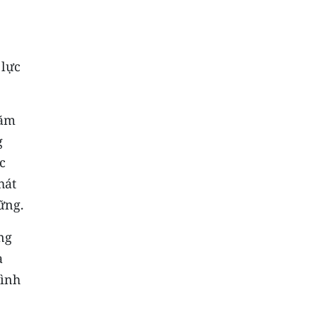
 lực
năm
g
c
hát
ững.
ng
à
hình