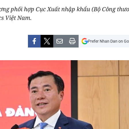
ương phối hợp Cục Xuất nhập khẩu (Bộ Công thươ
ics Việt Nam.
Prefer Nhan Dan on Go