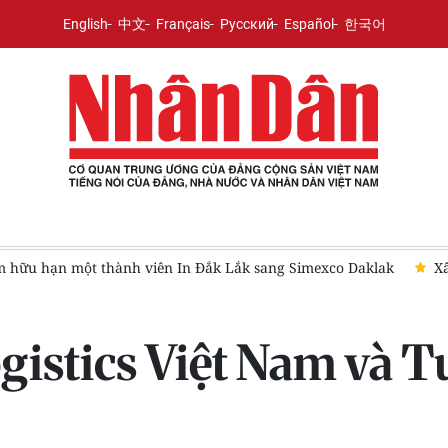
English
中文
Français
Русский
Español
한국어
Xây dựng danh mục hàng dự trữ quốc gia phù hợp tình hình m
istics Việt Nam và Tu