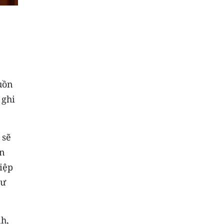
uồn
 ghi
 sẽ
ễn
iệp
tư
nh,