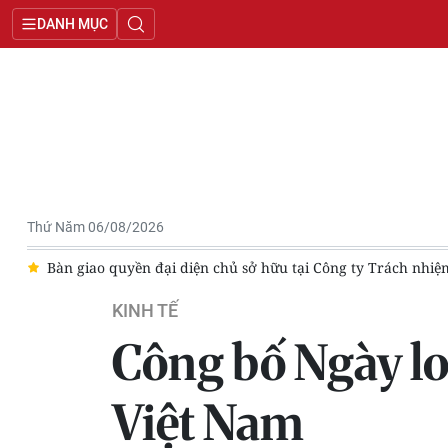
DANH MỤC
Thứ Năm 06/08/2026
h nhiệm hữu hạn một thành viên In Đắk Lắk sang Simexco Daklak
KINH TẾ
Công bố Ngày log
Việt Nam