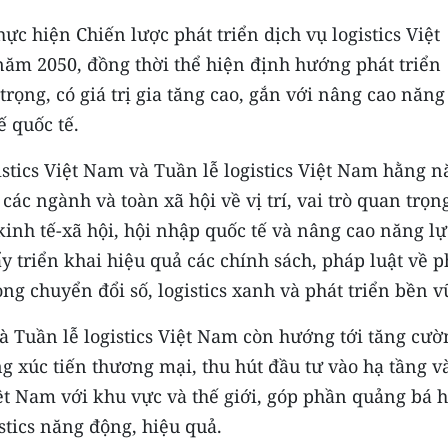
ực hiện Chiến lược phát triển dịch vụ logistics Việt
ăm 2050, đồng thời thể hiện định hướng phát triển
trọng, có giá trị gia tăng cao, gắn với nâng cao năng
ế quốc tế.
istics Việt Nam và Tuần lễ logistics Việt Nam hằng 
ác ngành và toàn xã hội về vị trí, vai trò quan trọn
n kinh tế-xã hội, hội nhập quốc tế và nâng cao năng lự
y triển khai hiệu quả các chính sách, pháp luật về p
ng chuyển đổi số, logistics xanh và phát triển bền v
à Tuần lễ logistics Việt Nam còn hướng tới tăng cườ
g xúc tiến thương mại, thu hút đầu tư vào hạ tầng v
Việt Nam với khu vực và thế giới, góp phần quảng bá 
stics năng động, hiệu quả.