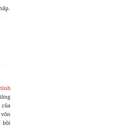
hấp.
,
tình
 tăng
 của
n vốn
 bồi