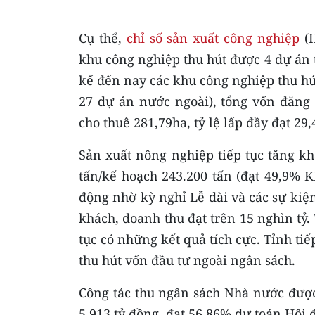
Cụ thể,
chỉ số sản xuất công nghiệp
(I
khu công nghiệp thu hút được 4 dự án 
kế đến nay các khu công nghiệp thu hú
27 dự án nước ngoài), tổng vốn đăng k
cho thuê 281,79ha, tỷ lệ lấp đầy đạt 29
Sản xuất nông nghiệp tiếp tục tăng kh
tấn/kế hoạch 243.200 tấn (đạt 49,9% K
động nhờ kỳ nghỉ Lễ dài và các sự kiện
khách, doanh thu đạt trên 15 nghìn tỷ.
tục có những kết quả tích cực. Tỉnh tiế
thu hút vốn đầu tư ngoài ngân sách.
Công tác thu ngân sách Nhà nước được
5.913 tỷ đồng, đạt 56,86% dự toán Hội 