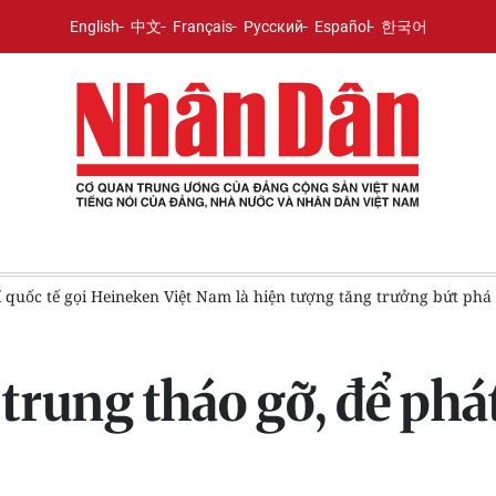
English
中文
Français
Русский
Español
한국어
í quốc tế gọi Heineken Việt Nam là hiện tượng tăng trưởng bứt ph
rung tháo gỡ, để phát