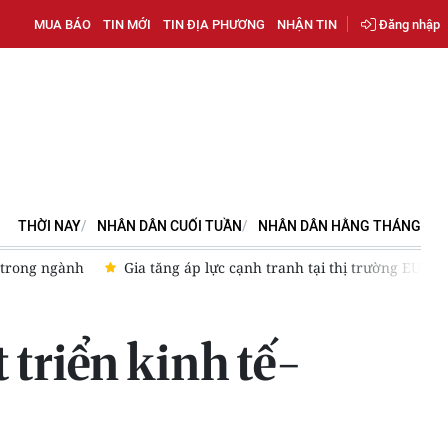
MUA BÁO
TIN MỚI
TIN ĐỊA PHƯƠNG
NHẬN TIN
Đăng nhập
THỜI NAY
NHÂN DÂN CUỐI TUẦN
NHÂN DÂN HẰNG THÁNG
á trong ngành
Gia tăng áp lực cạnh tranh tại thị trường EU
 triển kinh tế-