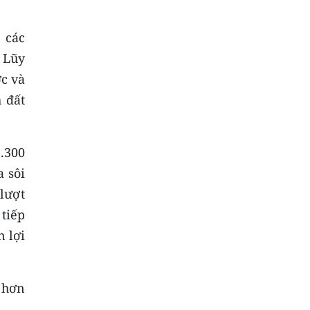
 các
. Lũy
ớc và
 đất
1.300
a sôi
 lượt
 tiếp
n lợi
 hơn