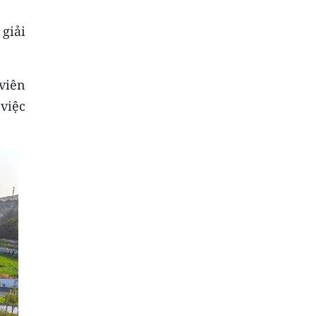
 giải
 viên
việc