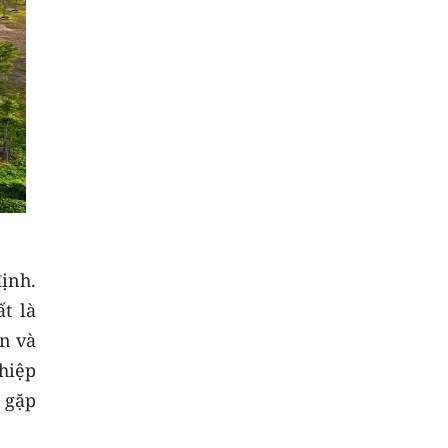
định.
t là
ản và
hiệp
n gặp