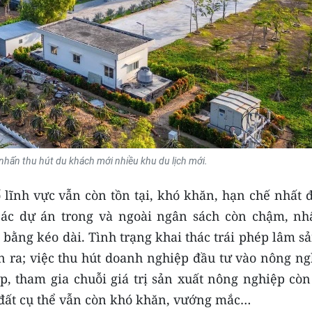
nhấn thu hút du khách mới nhiều khu du lịch mới.
 lĩnh vực vẫn còn tồn tại, khó khăn, hạn chế nhất 
 các dự án trong và ngoài ngân sách còn chậm, nhấ
bằng kéo dài. Tình trạng khai thác trái phép lâm s
n ra; việc thu hút doanh nghiệp đầu tư vào nông ng
ệp, tham gia chuỗi giá trị sản xuất nông nghiệp cò
 đất cụ thể vẫn còn khó khăn, vướng mắc…