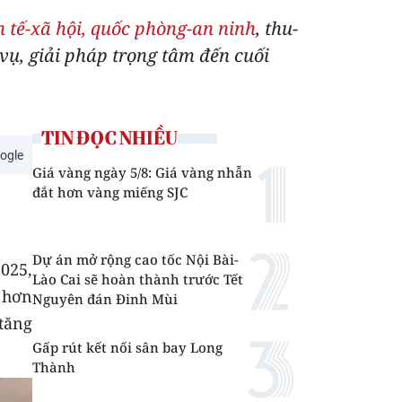
h tế-xã hội, quốc phòng-an ninh
, thu-
ụ, giải pháp trọng tâm đến cuối
TIN ĐỌC NHIỀU
ogle
Giá vàng ngày 5/8: Giá vàng nhẫn
đắt hơn vàng miếng SJC
Dự án mở rộng cao tốc Nội Bài-
025,
Lào Cai sẽ hoàn thành trước Tết
á hơn
Nguyên đán Đinh Mùi
 tăng
Gấp rút kết nối sân bay Long
Thành