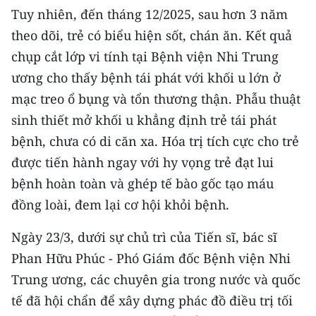
TIN MỚI
Tuy nhiên, đến tháng 12/2025, sau hơn 3 năm
theo dõi, trẻ có biểu hiện sốt, chán ăn. Kết quả
TIN ĐỊA PHƯƠNG
chụp cắt lớp vi tính tại Bệnh viện Nhi Trung
ương cho thấy bệnh tái phát với khối u lớn ở
Trung du và miền núi phía Bắc
mạc treo ổ bụng và tổn thương thận. Phẫu thuật
Đồng bằng sông Hồng
sinh thiết mở khối u khẳng định trẻ tái phát
bệnh, chưa có di căn xa. Hóa trị tích cực cho trẻ
Bắc Trung Bộ
được tiến hành ngay với hy vọng trẻ đạt lui
Duyên hải Nam Trung Bộ và Tây
bệnh hoàn toàn và ghép tế bào gốc tạo máu
Nguyên
đồng loài, đem lại cơ hội khỏi bệnh.
Đông Nam Bộ
Ngày 23/3, dưới sự chủ trì của Tiến sĩ, bác sĩ
Đồng bằng sông Cửu Long
Phan Hữu Phúc - Phó Giám đốc Bệnh viện Nhi
Trung ương, các chuyên gia trong nước và quốc
Chuyên trang Hà Nội
tế đã hội chẩn để xây dựng phác đồ điều trị tối
Chuyên trang TP. Hồ Chí Minh