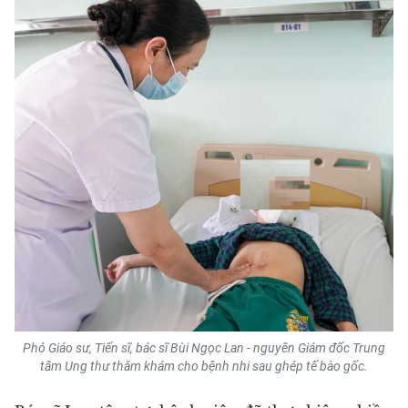
ENGLISH
中文
FRANÇAIS
РУССКИЙ
ESPAÑOL
한국어
Phó Giáo sư, Tiến sĩ, bác sĩ Bùi Ngọc Lan - nguyên Giám đốc Trung
tâm Ung thư thăm khám cho bệnh nhi sau ghép tế bào gốc.