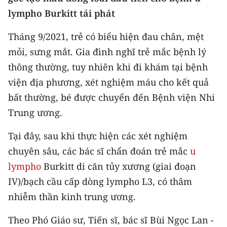
CHƯƠNG TRÌNH OCOP - MỖI XÃ
lympho Burkitt tái phát
MỘT SẢN PHẨM
Tháng 9/2021, trẻ có biểu hiện đau chân, mệt
RADIO
mỏi, sưng mắt. Gia đình nghĩ trẻ mắc bệnh lý
thông thường, tuy nhiên khi đi khám tại bệnh
MEDIA CENTER
viện địa phương, xét nghiệm máu cho kết quả
bất thường, bé được chuyển đến Bệnh viện Nhi
E-Magazine
Trung ương.
Video
Tại đây, sau khi thực hiện các xét nghiệm
Media Chính trị
chuyên sâu, các bác sĩ chẩn đoán trẻ mắc
u
Media Kinh tế
lympho
Burkitt di căn tủy xương (giai đoạn
IV)/bạch cầu cấp dòng lympho L3, có thâm
Media Văn hóa
nhiễm thần kinh trung ương.
Media Xã hội
Theo Phó Giáo sư, Tiến sĩ, bác sĩ Bùi Ngọc Lan -