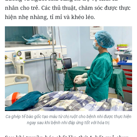
nhân cho trẻ. Các thủ thuật, chăm sóc được thực
hiện nhẹ nhàng, tỉ mỉ và khéo léo.
Ca ghép tế bào gốc tạo máu từ chị ruột cho bệnh nhi được thực hiện
ngay sau khi bệnh nhi đáp ứng tốt với hóa trị.