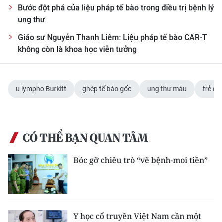
Bước đột phá của liệu pháp tế bào trong điều trị bệnh lý
ung thư
Giáo sư Nguyễn Thanh Liêm: Liệu pháp tế bào CAR-T
không còn là khoa học viễn tưởng
u lympho Burkitt
ghép tế bào gốc
ung thư máu
trẻ em
CÓ THỂ BẠN QUAN TÂM
Bóc gỡ chiêu trò “vẽ bệnh-moi tiền”
Y học cổ truyền Việt Nam cần một