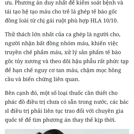
ưu. Phương án duy nhất để kiểm soát bệnh và
tái tạo hệ tạo máu cho trẻ là ghép tế bào gốc
CHUYÊN ĐỀ
đồng loài từ chị gái ruột phù hợp HLA 10/10.
CÁC CHUYÊN TRANG
Thử thách lớn nhất của ca ghép là người cho,
người nhận bất đồng nhóm máu, khiến việc
VỀ BÁO NHÂN DÂN
truyền chế phẩm máu, xử lý sản phẩm tế bào
gốc tủy xương và theo dõi hậu phẫu rất phức tạp
THỜI NAY
để hạn chế nguy cơ tan máu, chậm mọc hồng
NHÂN DÂN CUỐI TUẦN
cầu và biến chứng liên quan.
NHÂN DÂN HẰNG THÁNG
Bên cạnh đó, một số loại thuốc cần thiết cho
phác đồ điều trị chưa có sẵn trong nước, các bác
MUA BÁO
sĩ điều trị phải liên tục trao đổi với chuyên gia
ĐỌC BÁO IN
quốc tế để tìm phương án thay thế kịp thời.