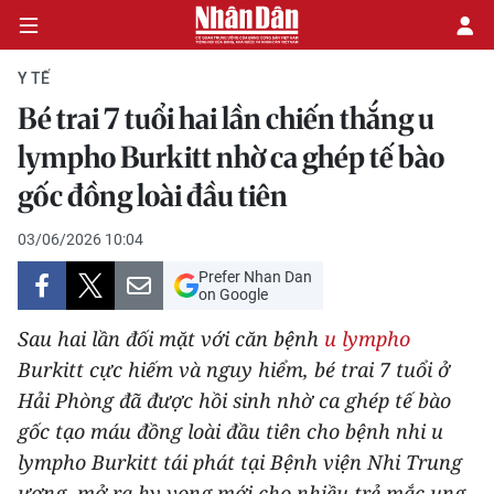
Y TẾ
Bé trai 7 tuổi hai lần chiến thắng u
CHÍNH TRỊ
lympho Burkitt nhờ ca ghép tế bào
gốc đồng loài đầu tiên
KINH TẾ
03/06/2026 10:04
VĂN HÓA
Prefer Nhan Dan
on Google
XÃ HỘI
Sau hai lần đối mặt với căn bệnh
u lympho
PHÁP LUẬT
Burkitt cực hiếm và nguy hiểm, bé trai 7 tuổi ở
Hải Phòng đã được hồi sinh nhờ ca ghép tế bào
DU LỊCH
gốc tạo máu đồng loài đầu tiên cho bệnh nhi u
lympho Burkitt tái phát tại Bệnh viện Nhi Trung
THẾ GIỚI
ương, mở ra hy vọng mới cho nhiều trẻ mắc ung