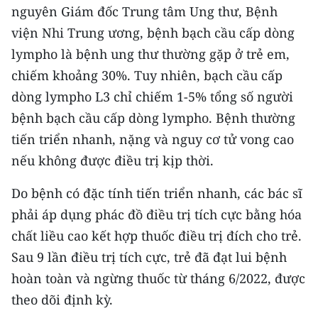
Media Pháp luật
nguyên Giám đốc Trung tâm Ung thư, Bệnh
viện Nhi Trung ương, bệnh bạch cầu cấp dòng
Media Du lịch
lympho là bệnh ung thư thường gặp ở trẻ em,
Media Thế giới
chiếm khoảng 30%. Tuy nhiên, bạch cầu cấp
dòng lympho L3 chỉ chiếm 1-5% tổng số người
Media Thể thao
bệnh bạch cầu cấp dòng lympho. Bệnh thường
Media Giáo dục
tiến triển nhanh, nặng và nguy cơ tử vong cao
nếu không được điều trị kịp thời.
Media Y tế
Do bệnh có đặc tính tiến triển nhanh, các bác sĩ
Media Khoa học - Công nghệ
phải áp dụng phác đồ điều trị tích cực bằng hóa
Media Môi trường
chất liều cao kết hợp thuốc điều trị đích cho trẻ.
Ảnh
Sau 9 lần điều trị tích cực, trẻ đã đạt lui bệnh
hoàn toàn và ngừng thuốc từ tháng 6/2022, được
Infographic
theo dõi định kỳ.