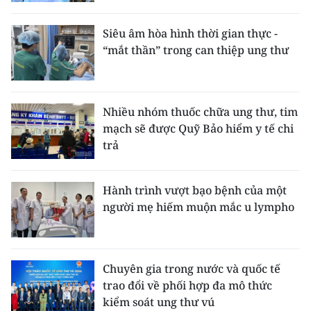
CHƯƠNG TRÌNH OCOP - MỖI XÃ
MỘT SẢN PHẨM
Siêu âm hòa hình thời gian thực -
“mắt thần” trong can thiệp ung thư
RADIO
MEDIA CENTER
Nhiều nhóm thuốc chữa ung thư, tim
mạch sẽ được Quỹ Bảo hiểm y tế chi
E-Magazine
trả
Video
Hành trình vượt bạo bệnh của một
Media Chính trị
người mẹ hiếm muộn mắc u lympho
Media Kinh tế
Media Văn hóa
Chuyên gia trong nước và quốc tế
trao đổi về phối hợp đa mô thức
Media Xã hội
kiểm soát ung thư vú