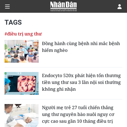
TAGS
#điều trị ung thư
CHÍNH TRỊ
Đồng hành cùng bệnh nhi mắc bệnh
hiểm nghèo
KINH TẾ
VĂN HÓA
Endocyto 520x phát hiện tổn thương
XÃ HỘI
tiền ung thư sau 3 lần nội soi thường
không ghi nhận
PHÁP LUẬT
DU LỊCH
Người mẹ trẻ 27 tuổi chiến thắng
ung thư nguyên bào nuôi nguy cơ
THẾ GIỚI
cực cao sau gần 10 tháng điều trị