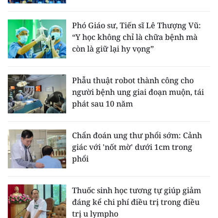
Media Pháp luật
Media Du lịch
Phó Giáo sư, Tiến sĩ Lê Thượng Vũ:
“Y học không chỉ là chữa bệnh mà
Media Thế giới
còn là giữ lại hy vọng”
Media Thể thao
Phẫu thuật robot thành công cho
Media Giáo dục
người bệnh ung giai đoạn muộn, tái
phát sau 10 năm
Media Y tế
Media Khoa học - Công nghệ
Chẩn đoán ung thư phổi sớm: Cảnh
giác với 'nốt mờ' dưới 1cm trong
Media Môi trường
phổi
Ảnh
Thuốc sinh học tương tự giúp giảm
Infographic
đáng kể chi phí điều trị trong điều
trị u lympho