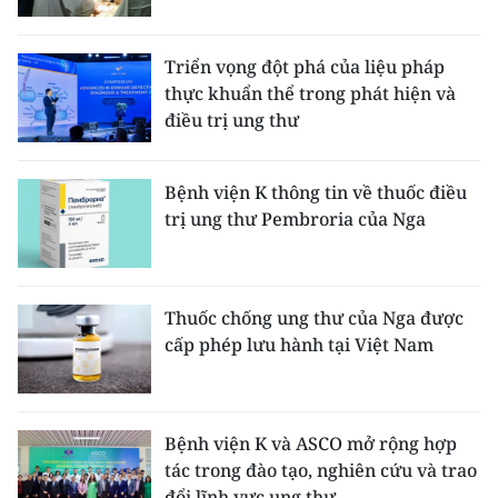
CHUYÊN ĐỀ
Triển vọng đột phá của liệu pháp
thực khuẩn thể trong phát hiện và
CÁC CHUYÊN TRANG
điều trị ung thư
VỀ BÁO NHÂN DÂN
Bệnh viện K thông tin về thuốc điều
trị ung thư Pembroria của Nga
THỜI NAY
NHÂN DÂN CUỐI TUẦN
Thuốc chống ung thư của Nga được
NHÂN DÂN HẰNG THÁNG
cấp phép lưu hành tại Việt Nam
MUA BÁO
ĐỌC BÁO IN
Bệnh viện K và ASCO mở rộng hợp
tác trong đào tạo, nghiên cứu và trao
đổi lĩnh vực ung thư