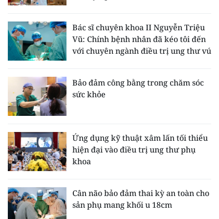
TIN MỚI
Bác sĩ chuyên khoa II Nguyễn Triệu
TIN ĐỊA PHƯƠNG
Vũ: Chính bệnh nhân đã kéo tôi đến
với chuyên ngành điều trị ung thư vú
Trung du và miền núi phía Bắc
Đồng bằng sông Hồng
Bảo đảm công bằng trong chăm sóc
sức khỏe
Bắc Trung Bộ
Duyên hải Nam Trung Bộ và Tây
Nguyên
Ứng dụng kỹ thuật xâm lấn tối thiểu
hiện đại vào điều trị ung thư phụ
Đông Nam Bộ
khoa
Đồng bằng sông Cửu Long
Cân não bảo đảm thai kỳ an toàn cho
Chuyên trang Hà Nội
sản phụ mang khối u 18cm
Chuyên trang TP. Hồ Chí Minh