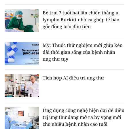
THỂ THAO
Bé trai 7 tuổi hai lần chiến thắng u
lympho Burkitt nhờ ca ghép tế bào
GIÁO DỤC
gốc đồng loài đầu tiên
Y TẾ
Mỹ: Thuốc thử nghiệm mới giúp kéo
KHOA HỌC - CÔNG NGHỆ
dài thời gian sống của bệnh nhân
ung thư tụy
MÔI TRƯỜNG
BẠN ĐỌC
Tích hợp AI điều trị ung thư
KIỂM CHỨNG THÔNG TIN
TRI THỨC CHUYÊN SÂU
Ứng dụng công nghệ hiện đại để điều
trị ung thư đang mở ra hy vọng mới
54 DÂN TỘC VIỆT NAM
cho nhiều bệnh nhân cao tuổi