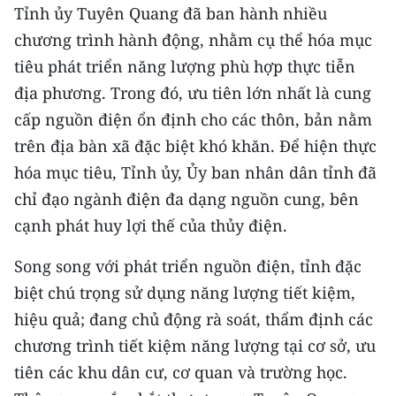
Tỉnh ủy Tuyên Quang đã ban hành nhiều
CHUYÊN ĐỀ
chương trình hành động, nhằm cụ thể hóa mục
tiêu phát triển năng lượng phù hợp thực tiễn
CÁC CHUYÊN TRANG
địa phương. Trong đó, ưu tiên lớn nhất là cung
cấp nguồn điện ổn định cho các thôn, bản nằm
VỀ BÁO NHÂN DÂN
trên địa bàn xã đặc biệt khó khăn. Để hiện thực
hóa mục tiêu, Tỉnh ủy, Ủy ban nhân dân tỉnh đã
THỜI NAY
chỉ đạo ngành điện đa dạng nguồn cung, bên
NHÂN DÂN CUỐI TUẦN
cạnh phát huy lợi thế của thủy điện.
NHÂN DÂN HẰNG THÁNG
Song song với phát triển nguồn điện, tỉnh đặc
biệt chú trọng sử dụng năng lượng tiết kiệm,
MUA BÁO
hiệu quả; đang chủ động rà soát, thẩm định các
chương trình tiết kiệm năng lượng tại cơ sở, ưu
ĐỌC BÁO IN
tiên các khu dân cư, cơ quan và trường học.