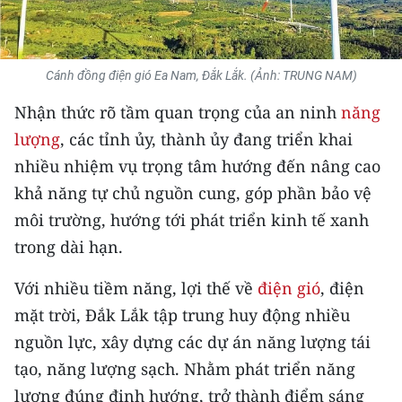
THỂ THAO
GIÁO DỤC
Cánh đồng điện gió Ea Nam, Đắk Lắk. (Ảnh: TRUNG NAM)
Y TẾ
Nhận thức rõ tầm quan trọng của an ninh
năng
lượng
, các tỉnh ủy, thành ủy đang triển khai
KHOA HỌC - CÔNG NGHỆ
nhiều nhiệm vụ trọng tâm hướng đến nâng cao
khả năng tự chủ nguồn cung, góp phần bảo vệ
MÔI TRƯỜNG
môi trường, hướng tới phát triển kinh tế xanh
BẠN ĐỌC
trong dài hạn.
KIỂM CHỨNG THÔNG TIN
Với nhiều tiềm năng, lợi thế về
điện gió
, điện
mặt trời, Đắk Lắk tập trung huy động nhiều
TRI THỨC CHUYÊN SÂU
nguồn lực, xây dựng các dự án năng lượng tái
54 DÂN TỘC VIỆT NAM
tạo, năng lượng sạch. Nhằm phát triển năng
lượng đúng định hướng, trở thành điểm sáng