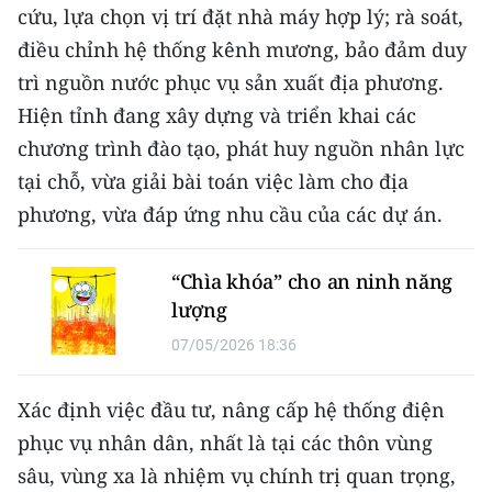
cứu, lựa chọn vị trí đặt nhà máy hợp lý; rà soát,
TIN MỚI
điều chỉnh hệ thống kênh mương, bảo đảm duy
TIN ĐỊA PHƯƠNG
trì nguồn nước phục vụ sản xuất địa phương.
Hiện tỉnh đang xây dựng và triển khai các
Trung du và miền núi phía Bắc
chương trình đào tạo, phát huy nguồn nhân lực
Đồng bằng sông Hồng
tại chỗ, vừa giải bài toán việc làm cho địa
phương, vừa đáp ứng nhu cầu của các dự án.
Bắc Trung Bộ
Duyên hải Nam Trung Bộ và Tây
“Chìa khóa” cho an ninh năng
Nguyên
lượng
Đông Nam Bộ
07/05/2026 18:36
Đồng bằng sông Cửu Long
Xác định việc đầu tư, nâng cấp hệ thống điện
Chuyên trang Hà Nội
phục vụ nhân dân, nhất là tại các thôn vùng
sâu, vùng xa là nhiệm vụ chính trị quan trọng,
Chuyên trang TP. Hồ Chí Minh