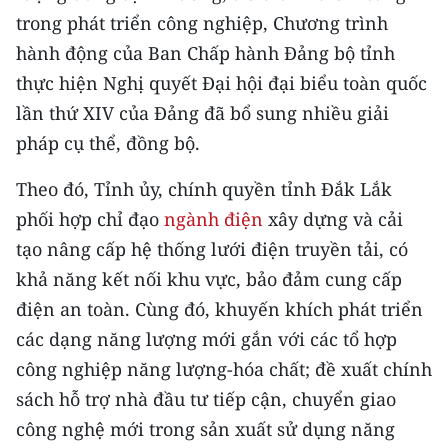
CHƯƠNG TRÌNH OCOP - MỖI XÃ
trong phát triển công nghiệp, Chương trình
MỘT SẢN PHẨM
hành động của Ban Chấp hành Đảng bộ tỉnh
thực hiện Nghị quyết Đại hội đại biểu toàn quốc
RADIO
lần thứ XIV của Đảng đã bổ sung nhiều giải
pháp cụ thể, đồng bộ.
MEDIA CENTER
Theo đó, Tỉnh ủy, chính quyền tỉnh Đắk Lắk
E-Magazine
phối hợp chỉ đạo
ngành điện
xây dựng và cải
Video
tạo nâng cấp hệ thống lưới điện truyền tải, có
khả năng kết nối khu vực, bảo đảm cung cấp
Media Chính trị
điện an toàn. Cùng đó, khuyến khích phát triển
Media Kinh tế
các dạng năng lượng mới gắn với các tổ hợp
công nghiệp năng lượng-hóa chất; đề xuất chính
Media Văn hóa
sách hỗ trợ nhà đầu tư tiếp cận, chuyển giao
Media Xã hội
công nghệ mới trong sản xuất sử dụng năng