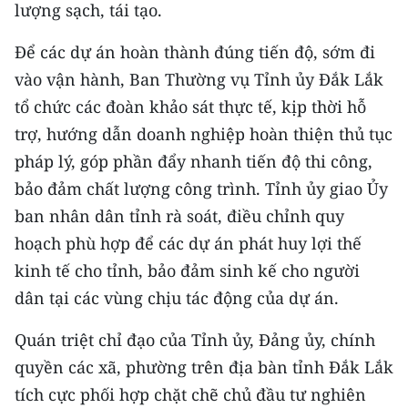
Media Pháp luật
lượng sạch, tái tạo.
Media Du lịch
Để các dự án hoàn thành đúng tiến độ, sớm đi
vào vận hành, Ban Thường vụ Tỉnh ủy Đắk Lắk
Media Thế giới
tổ chức các đoàn khảo sát thực tế, kịp thời hỗ
Media Thể thao
trợ, hướng dẫn doanh nghiệp hoàn thiện thủ tục
pháp lý, góp phần đẩy nhanh tiến độ thi công,
Media Giáo dục
bảo đảm chất lượng công trình. Tỉnh ủy giao Ủy
Media Y tế
ban nhân dân tỉnh rà soát, điều chỉnh quy
hoạch phù hợp để các dự án phát huy lợi thế
Media Khoa học - Công nghệ
kinh tế cho tỉnh, bảo đảm sinh kế cho người
Media Môi trường
dân tại các vùng chịu tác động của dự án.
Ảnh
Quán triệt chỉ đạo của Tỉnh ủy, Đảng ủy, chính
quyền các xã, phường trên địa bàn tỉnh Đắk Lắk
Infographic
tích cực phối hợp chặt chẽ chủ đầu tư nghiên