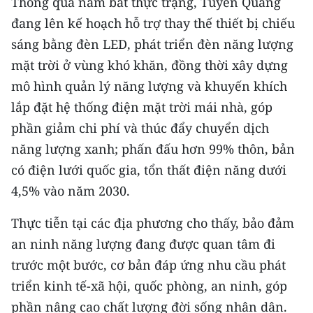
Thông qua nắm bắt thực trạng, Tuyên Quang
ENGLISH
đang lên kế hoạch hỗ trợ thay thế thiết bị chiếu
中文
sáng bằng đèn LED, phát triển đèn năng lượng
mặt trời ở vùng khó khăn, đồng thời xây dựng
FRANÇAIS
mô hình quản lý năng lượng và khuyến khích
lắp đặt hệ thống điện mặt trời mái nhà, góp
РУССКИЙ
phần giảm chi phí và thúc đẩy chuyển dịch
ESPAÑOL
năng lượng xanh; phấn đấu hơn 99% thôn, bản
có điện lưới quốc gia, tổn thất điện năng dưới
한국어
4,5% vào năm 2030.
Thực tiễn tại các địa phương cho thấy, bảo đảm
an ninh năng lượng đang được quan tâm đi
trước một bước, cơ bản đáp ứng nhu cầu phát
triển kinh tế-xã hội, quốc phòng, an ninh, góp
phần nâng cao chất lượng đời sống nhân dân.