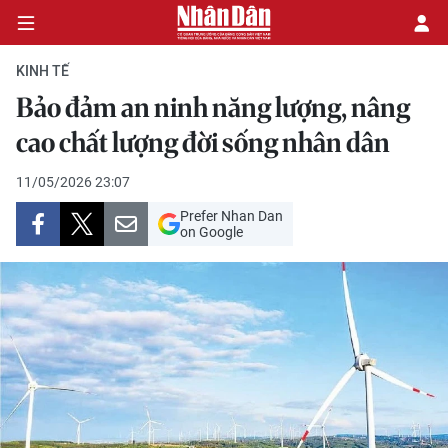
KINH TẾ
Bảo đảm an ninh năng lượng, nâng
CHÍNH TRỊ
cao chất lượng đời sống nhân dân
KINH TẾ
11/05/2026 23:07
Prefer Nhan Dan
VĂN HÓA
on Google
XÃ HỘI
PHÁP LUẬT
DU LỊCH
THẾ GIỚI