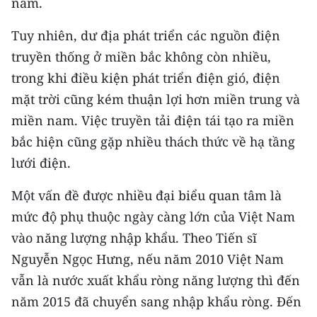
nam.
CHUYÊN ĐỀ
Tuy nhiên, dư địa phát triển các nguồn điện
truyền thống ở miền bắc không còn nhiều,
CÁC CHUYÊN TRANG
trong khi điều kiện phát triển điện gió, điện
mặt trời cũng kém thuận lợi hơn miền trung và
VỀ BÁO NHÂN DÂN
miền nam. Việc truyền tải điện tái tạo ra miền
bắc hiện cũng gặp nhiều thách thức về hạ tầng
THỜI NAY
lưới điện.
NHÂN DÂN CUỐI TUẦN
Một vấn đề được nhiều đại biểu quan tâm là
NHÂN DÂN HẰNG THÁNG
mức độ phụ thuộc ngày càng lớn của Việt Nam
vào năng lượng nhập khẩu. Theo Tiến sĩ
MUA BÁO
Nguyễn Ngọc Hưng, nếu năm 2010 Việt Nam
vẫn là nước xuất khẩu ròng năng lượng thì đến
ĐỌC BÁO IN
năm 2015 đã chuyển sang nhập khẩu ròng. Đến