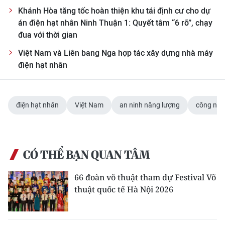
Khánh Hòa tăng tốc hoàn thiện khu tái định cư cho dự
án điện hạt nhân Ninh Thuận 1: Quyết tâm “6 rõ”, chạy
đua với thời gian
Việt Nam và Liên bang Nga hợp tác xây dựng nhà máy
điện hạt nhân
điện hạt nhân
Việt Nam
an ninh năng lượng
công ng
CÓ THỂ BẠN QUAN TÂM
66 đoàn võ thuật tham dự Festival Võ
thuật quốc tế Hà Nội 2026