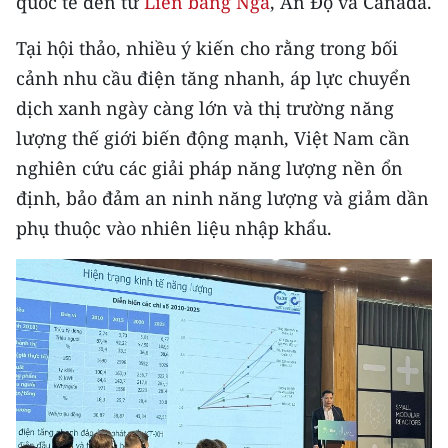
quốc tế đến từ
Liên bang Nga
, Ấn Độ và Canada.
CHƯƠNG TRÌNH OCOP - MỖI XÃ
MỘT SẢN PHẨM
Tại hội thảo, nhiều ý kiến cho rằng trong bối
cảnh nhu cầu điện tăng nhanh, áp lực chuyển
RADIO
dịch xanh ngày càng lớn và thị trường năng
lượng thế giới biến động mạnh, Việt Nam cần
MEDIA CENTER
nghiên cứu các giải pháp năng lượng nền ổn
E-Magazine
định, bảo đảm an ninh năng lượng và giảm dần
phụ thuộc vào nhiên liệu nhập khẩu.
Video
Media Chính trị
Media Kinh tế
Media Văn hóa
Media Xã hội