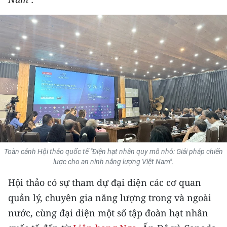
THỂ THAO
GIÁO DỤC
Y TẾ
KHOA HỌC - CÔNG NGHỆ
MÔI TRƯỜNG
BẠN ĐỌC
Toàn cảnh Hội thảo quốc tế "Điện hạt nhân quy mô nhỏ: Giải pháp chiến
KIỂM CHỨNG THÔNG TIN
lược cho an ninh năng lượng Việt Nam".
Hội thảo có sự tham dự đại diện các cơ quan
TRI THỨC CHUYÊN SÂU
quản lý, chuyên gia năng lượng trong và ngoài
54 DÂN TỘC VIỆT NAM
nước, cùng đại diện một số tập đoàn hạt nhân