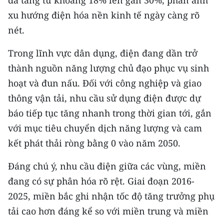
đã tăng từ khoảng 18% lên gần 30%, phản ánh
TIN MỚI
xu hướng điện hóa nền kinh tế ngày càng rõ
nét.
TIN ĐỊA PHƯƠNG
Trong lĩnh vực dân dụng, điện đang dần trở
Trung du và miền núi phía Bắc
thành nguồn năng lượng chủ đạo phục vụ sinh
Đồng bằng sông Hồng
hoạt và đun nấu. Đối với công nghiệp và giao
thông vận tải, nhu cầu sử dụng điện được dự
Bắc Trung Bộ
báo tiếp tục tăng nhanh trong thời gian tới, gắn
Duyên hải Nam Trung Bộ và Tây
với mục tiêu chuyển dịch năng lượng và cam
Nguyên
kết phát thải ròng bằng 0 vào năm 2050.
Đông Nam Bộ
Đáng chú ý, nhu cầu điện giữa các vùng, miền
Đồng bằng sông Cửu Long
đang có sự phân hóa rõ rệt. Giai đoạn 2016-
2025, miền bắc ghi nhận tốc độ tăng trưởng phụ
Chuyên trang Hà Nội
tải cao hơn đáng kể so với miền trung và miền
Chuyên trang TP. Hồ Chí Minh