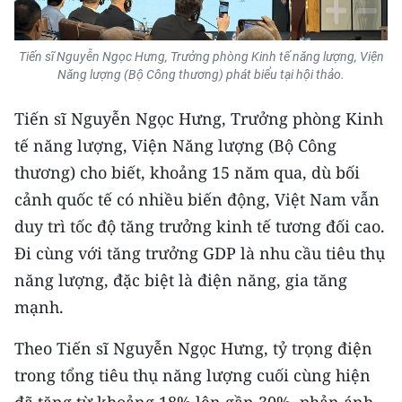
Media Pháp luật
Media Du lịch
Tiến sĩ Nguyễn Ngọc Hưng, Trưởng phòng Kinh tế năng lượng, Viện
Năng lượng (Bộ Công thương) phát biểu tại hội thảo.
Media Thế giới
Tiến sĩ Nguyễn Ngọc Hưng, Trưởng phòng Kinh
Media Thể thao
tế năng lượng, Viện Năng lượng (Bộ Công
Media Giáo dục
thương) cho biết, khoảng 15 năm qua, dù bối
cảnh quốc tế có nhiều biến động, Việt Nam vẫn
Media Y tế
duy trì tốc độ tăng trưởng kinh tế tương đối cao.
Media Khoa học - Công nghệ
Đi cùng với tăng trưởng GDP là nhu cầu tiêu thụ
năng lượng, đặc biệt là điện năng, gia tăng
Media Môi trường
mạnh.
Ảnh
Theo Tiến sĩ Nguyễn Ngọc Hưng, tỷ trọng điện
Infographic
trong tổng tiêu thụ năng lượng cuối cùng hiện