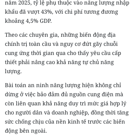
năm 2025, tỷ lệ phụ thuộc vào năng lượng nhập
ENGLISH
khẩu đã vượt 43%, với chi phí tương đương
中文
khoảng 4,5% GDP.
FRANÇAIS
Theo các chuyên gia, những biến động địa
chính trị toàn cầu và nguy cơ đứt gãy chuỗi
РУССКИЙ
cung ứng thời gian qua cho thấy yêu cầu cấp
thiết phải nâng cao khả năng tự chủ năng
ESPAÑOL
lượng.
한국어
Bài toán an ninh năng lượng hiện không chỉ
dừng ở việc bảo đảm đủ nguồn cung điện mà
còn liên quan khả năng duy trì mức giá hợp lý
cho người dân và doanh nghiệp, đồng thời tăng
sức chống chịu của nền kinh tế trước các biến
động bên ngoài.