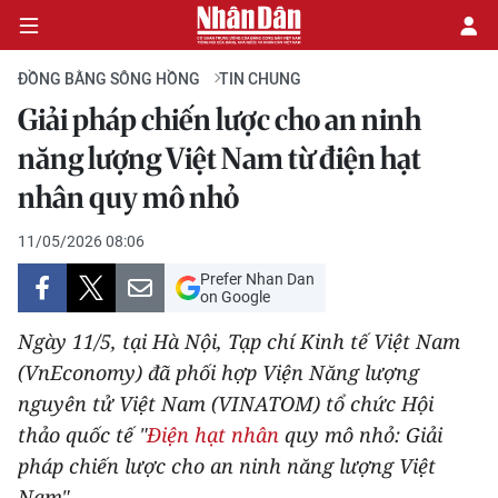
ĐỒNG BẰNG SÔNG HỒNG
TIN CHUNG
Giải pháp chiến lược cho an ninh
CHÍNH TRỊ
năng lượng Việt Nam từ điện hạt
nhân quy mô nhỏ
KINH TẾ
11/05/2026 08:06
VĂN HÓA
Prefer Nhan Dan
on Google
XÃ HỘI
Ngày 11/5, tại Hà Nội, Tạp chí Kinh tế Việt Nam
PHÁP LUẬT
(VnEconomy) đã phối hợp Viện Năng lượng
nguyên tử Việt Nam (VINATOM) tổ chức Hội
DU LỊCH
thảo quốc tế "
Điện hạt nhân
quy mô nhỏ: Giải
pháp chiến lược cho an ninh năng lượng Việt
THẾ GIỚI
Nam".