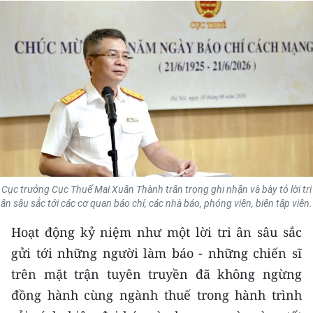
THỂ THAO
GIÁO DỤC
Y TẾ
KHOA HỌC - CÔNG NGHỆ
MÔI TRƯỜNG
BẠN ĐỌC
Cục trưởng Cục Thuế Mai Xuân Thành trân trọng ghi nhận và bày tỏ lời tri
ân sâu sắc tới các cơ quan báo chí, các nhà báo, phóng viên, biên tập viên.
KIỂM CHỨNG THÔNG TIN
Hoạt động kỷ niệm như một lời tri ân sâu sắc
TRI THỨC CHUYÊN SÂU
gửi tới những người làm báo - những chiến sĩ
trên mặt trận tuyên truyền đã không ngừng
54 DÂN TỘC VIỆT NAM
đồng hành cùng ngành thuế trong hành trình