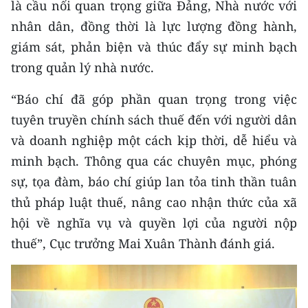
là cầu nối quan trọng giữa Đảng, Nhà nước với
Media Pháp luật
nhân dân, đồng thời là lực lượng đồng hành,
Media Du lịch
giám sát, phản biện và thúc đẩy sự minh bạch
Media Thế giới
trong quản lý nhà nước.
Media Thể thao
“Báo chí đã góp phần quan trọng trong việc
tuyên truyền chính sách thuế đến với người dân
Media Giáo dục
và doanh nghiệp một cách kịp thời, dễ hiểu và
Media Y tế
minh bạch. Thông qua các chuyên mục, phóng
sự, tọa đàm, báo chí giúp lan tỏa tinh thần tuân
Media Khoa học - Công nghệ
thủ pháp luật thuế, nâng cao nhận thức của xã
Media Môi trường
hội về nghĩa vụ và quyền lợi của người nộp
thuế”, Cục trưởng Mai Xuân Thành đánh giá.
Ảnh
Infographic