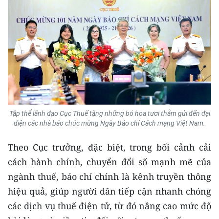
TIN MỚI
TIN ĐỊA PHƯƠNG
Trung du và miền núi phía Bắc
Đồng bằng sông Hồng
Bắc Trung Bộ
Tập thể lãnh đạo Cục Thuế tặng những bó hoa tươi thắm gửi đến đại
Duyên hải Nam Trung Bộ và Tây
diện các nhà báo chúc mừng Ngày Báo chí Cách mạng Việt Nam.
Nguyên
Theo Cục trưởng, đặc biệt, trong bối cảnh cải
Đông Nam Bộ
cách hành chính, chuyển đổi số mạnh mẽ của
Đồng bằng sông Cửu Long
ngành thuế, báo chí chính là kênh truyền thông
hiệu quả, giúp người dân tiếp cận nhanh chóng
Chuyên trang Hà Nội
các dịch vụ thuế điện tử, từ đó nâng cao mức độ
Chuyên trang TP. Hồ Chí Minh