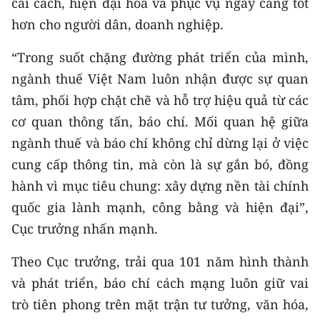
cải cách, hiện đại hóa và phục vụ ngày càng tốt
CHƯƠNG TRÌNH OCOP - MỖI XÃ
MỘT SẢN PHẨM
hơn cho người dân, doanh nghiệp.
“Trong suốt chặng đường phát triển của mình,
RADIO
ngành thuế Việt Nam luôn nhận được sự quan
tâm, phối hợp chặt chẽ và hỗ trợ hiệu quả từ các
MEDIA CENTER
cơ quan thông tấn, báo chí. Mối quan hệ giữa
E-Magazine
ngành thuế và báo chí không chỉ dừng lại ở việc
cung cấp thông tin, mà còn là sự gắn bó, đồng
Video
hành vì mục tiêu chung: xây dựng nền tài chính
Media Chính trị
quốc gia lành mạnh, công bằng và hiện đại”,
Cục trưởng nhấn mạnh.
Media Kinh tế
Theo Cục trưởng, trải qua 101 năm hình thành
Media Văn hóa
và phát triển, báo chí cách mạng luôn giữ vai
Media Xã hội
trò tiên phong trên mặt trận tư tưởng, văn hóa,