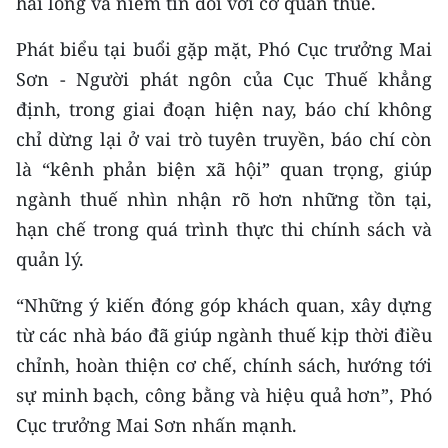
hài lòng và niềm tin đối với cơ quan thuế.
CHUYÊN ĐỀ
Phát biểu tại buổi gặp mặt, Phó Cục trưởng Mai
Sơn - Người phát ngôn của Cục Thuế khẳng
CÁC CHUYÊN TRANG
định, trong giai đoạn hiện nay, báo chí không
chỉ dừng lại ở vai trò tuyên truyền, báo chí còn
VỀ BÁO NHÂN DÂN
là “kênh phản biện xã hội” quan trọng, giúp
ngành thuế nhìn nhận rõ hơn những tồn tại,
THỜI NAY
hạn chế trong quá trình thực thi chính sách và
NHÂN DÂN CUỐI TUẦN
quản lý.
NHÂN DÂN HẰNG THÁNG
“Những ý kiến đóng góp khách quan, xây dựng
từ các nhà báo đã giúp ngành thuế kịp thời điều
MUA BÁO
chỉnh, hoàn thiện cơ chế, chính sách, hướng tới
sự minh bạch, công bằng và hiệu quả hơn”, Phó
ĐỌC BÁO IN
Cục trưởng Mai Sơn nhấn mạnh.