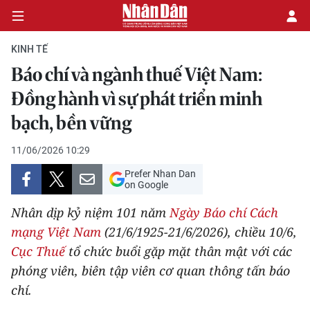
KINH TẾ
Báo chí và ngành thuế Việt Nam:
CHÍNH TRỊ
Đồng hành vì sự phát triển minh
bạch, bền vững
KINH TẾ
11/06/2026 10:29
VĂN HÓA
Prefer Nhan Dan
on Google
XÃ HỘI
Nhân dịp kỷ niệm 101 năm
Ngày Báo chí Cách
PHÁP LUẬT
mạng Việt Nam
(21/6/1925-21/6/2026), chiều 10/6,
Cục Thuế
tổ chức buổi gặp mặt thân mật với các
DU LỊCH
phóng viên, biên tập viên cơ quan thông tấn báo
chí.
THẾ GIỚI