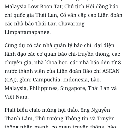
CHƯƠNG TRÌNH OCOP - MỖI XÃ
Malaysia Low Boon Tat; Chủ tịch Hội đồng báo
MỘT SẢN PHẨM
chí quốc gia Thái Lan, Cố vấn cấp cao Liên đoàn
các nhà báo Thái Lan Chavarong
RADIO
Limpattamapanee.
MEDIA CENTER
Cùng dự có các nhà quản lý báo chí, đại diện
lãnh đạo các cơ quan báo chí-truyền thông, các
E-Magazine
chuyên gia, nhà khoa học, các nhà báo đến từ 8
Video
nước thành viên của Liên đoàn Báo chí ASEAN
(CAJ), gồm: Campuchia, Indonesia, Lào,
Media Chính trị
Malaysia, Philippines, Singapore, Thái Lan và
Media Kinh tế
Việt Nam.
Media Văn hóa
Phát biểu chào mừng hội thảo, ông Nguyễn
Media Xã hội
Thanh Lâm, Thứ trưởng Thông tin và Truyền
thông nhấn mạnh, cơ quan truyền thông, báo