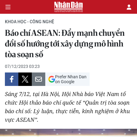
KHOA HỌC - CÔNG NGHỆ
Báo chí ASEAN: Đẩy mạnh chuyển
CHÍNH TRỊ
đổi số hướng tới xây dựng mô hình
tòa soạn số
KINH TẾ
07/12/2023 03:23
VĂN HÓA
Prefer Nhan Dan
on Google
XÃ HỘI
Sáng 7/12, tại Hà Nội, Hội Nhà báo Việt Nam tổ
PHÁP LUẬT
chức Hội thảo báo chí quốc tế
“Quản trị tòa soạn
báo chí số: Lý luận, thực tiễn, kinh nghiệm ở khu
DU LỊCH
vực ASEAN”.
THẾ GIỚI