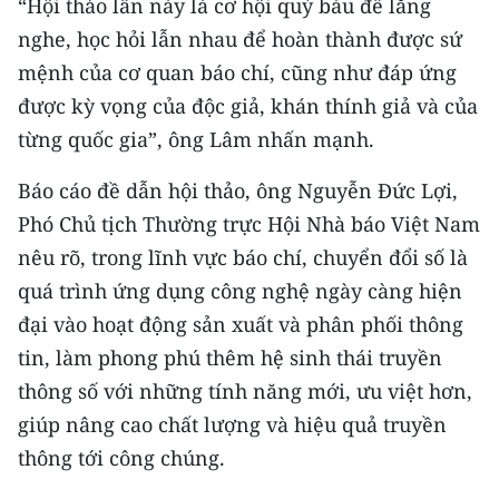
“Hội thảo lần này là cơ hội quý báu để lắng
nghe, học hỏi lẫn nhau để hoàn thành được sứ
CHUYÊN ĐỀ
mệnh của cơ quan báo chí, cũng như đáp ứng
CÁC CHUYÊN TRANG
được kỳ vọng của độc giả, khán thính giả và của
từng quốc gia”, ông Lâm nhấn mạnh.
VỀ BÁO NHÂN DÂN
Báo cáo đề dẫn hội thảo, ông Nguyễn Đức Lợi,
Phó Chủ tịch Thường trực Hội Nhà báo Việt Nam
THỜI NAY
nêu rõ, trong lĩnh vực báo chí, chuyển đổi số là
NHÂN DÂN CUỐI TUẦN
quá trình ứng dụng công nghệ ngày càng hiện
đại vào hoạt động sản xuất và phân phối thông
NHÂN DÂN HẰNG THÁNG
tin, làm phong phú thêm hệ sinh thái truyền
MUA BÁO
thông số với những tính năng mới, ưu việt hơn,
giúp nâng cao chất lượng và hiệu quả truyền
ĐỌC BÁO IN
thông tới công chúng.