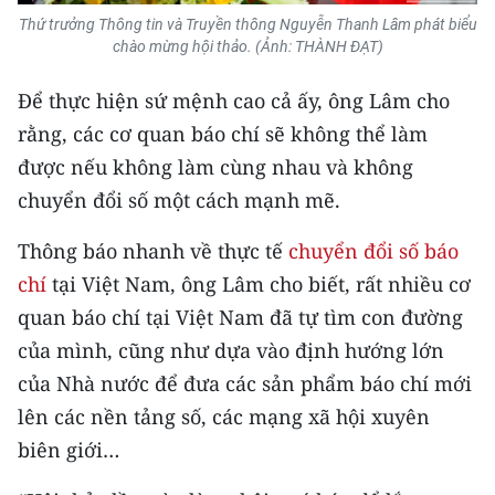
TIN MỚI
Thứ trưởng Thông tin và Truyền thông Nguyễn Thanh Lâm phát biểu
chào mừng hội thảo. (Ảnh: THÀNH ĐẠT)
TIN ĐỊA PHƯƠNG
Để thực hiện sứ mệnh cao cả ấy, ông Lâm cho
Trung du và miền núi phía Bắc
rằng, các cơ quan báo chí sẽ không thể làm
được nếu không làm cùng nhau và không
Đồng bằng sông Hồng
chuyển đổi số một cách mạnh mẽ.
Bắc Trung Bộ
Thông báo nhanh về thực tế
chuyển đổi số báo
Duyên hải Nam Trung Bộ và Tây
chí
tại Việt Nam, ông Lâm cho biết, rất nhiều cơ
Nguyên
quan báo chí tại Việt Nam đã tự tìm con đường
Đông Nam Bộ
của mình, cũng như dựa vào định hướng lớn
của Nhà nước để đưa các sản phẩm báo chí mới
Đồng bằng sông Cửu Long
lên các nền tảng số, các mạng xã hội xuyên
Chuyên trang Hà Nội
biên giới…
Chuyên trang TP. Hồ Chí Minh