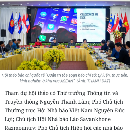
THỂ THAO
GIÁO DỤC
Y TẾ
KHOA HỌC - CÔNG NGHỆ
MÔI TRƯỜNG
Hội thảo báo chí quốc tế “Quản trị tòa soạn báo chí số: Lý luận, thực tiễn,
BẠN ĐỌC
kinh nghiệm ở khu vực ASEAN”. (Ảnh: THÀNH ĐẠT)
KIỂM CHỨNG THÔNG TIN
Tham dự hội thảo có Thứ trưởng Thông tin và
Truyền thông Nguyễn Thanh Lâm; Phó Chủ tịch
TRI THỨC CHUYÊN SÂU
Thường trực Hội Nhà báo Việt Nam Nguyễn Đức
54 DÂN TỘC VIỆT NAM
Lợi; Chủ tịch Hội Nhà báo Lào Savankhone
Razmountry; Phó Chủ tịch Hiệp hội các nhà báo