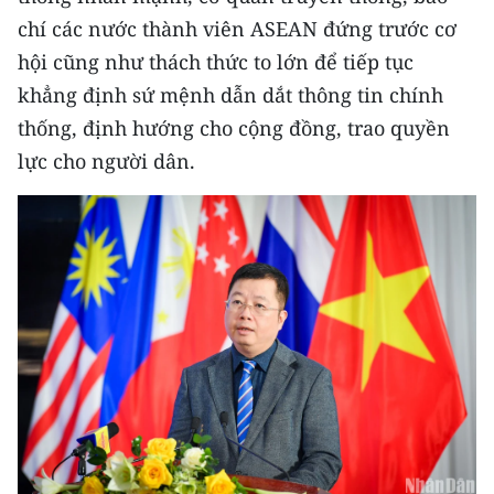
Media Pháp luật
chí các nước thành viên ASEAN đứng trước cơ
Media Du lịch
hội cũng như thách thức to lớn để tiếp tục
khẳng định sứ mệnh dẫn dắt thông tin chính
Media Thế giới
thống, định hướng cho cộng đồng, trao quyền
Media Thể thao
lực cho người dân.
Media Giáo dục
Media Y tế
Media Khoa học - Công nghệ
Media Môi trường
Ảnh
Infographic