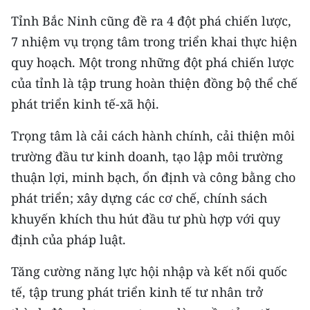
Tỉnh Bắc Ninh cũng đề ra 4 đột phá chiến lược,
CHUYÊN ĐỀ
7 nhiệm vụ trọng tâm trong triển khai thực hiện
quy hoạch. Một trong những đột phá chiến lược
CÁC CHUYÊN TRANG
của tỉnh là tập trung hoàn thiện đồng bộ thể chế
phát triển kinh tế-xã hội.
VỀ BÁO NHÂN DÂN
Trọng tâm là cải cách hành chính, cải thiện môi
THỜI NAY
trường đầu tư kinh doanh, tạo lập môi trường
NHÂN DÂN CUỐI TUẦN
thuận lợi, minh bạch, ổn định và công bằng cho
phát triển; xây dựng các cơ chế, chính sách
NHÂN DÂN HẰNG THÁNG
khuyến khích thu hút đầu tư phù hợp với quy
định của pháp luật.
MUA BÁO
Tăng cường năng lực hội nhập và kết nối quốc
ĐỌC BÁO IN
tế, tập trung phát triển kinh tế tư nhân trở