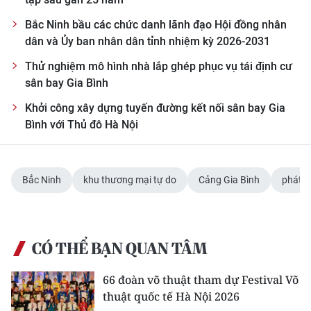
Bắc Ninh bầu các chức danh lãnh đạo Hội đồng nhân
dân và Ủy ban nhân dân tỉnh nhiệm kỳ 2026-2031
Thử nghiệm mô hình nhà lắp ghép phục vụ tái định cư
sân bay Gia Bình
Khởi công xây dựng tuyến đường kết nối sân bay Gia
Bình với Thủ đô Hà Nội
Bắc Ninh
khu thương mại tự do
Cảng Gia Bình
phát tr
CÓ THỂ BẠN QUAN TÂM
66 đoàn võ thuật tham dự Festival Võ
thuật quốc tế Hà Nội 2026