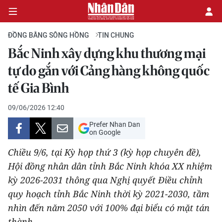
ĐỒNG BẰNG SÔNG HỒNG
TIN CHUNG
Bắc Ninh xây dựng khu thương mại
CHÍNH TRỊ
tự do gắn với Cảng hàng không quốc
tế Gia Bình
KINH TẾ
09/06/2026 12:40
VĂN HÓA
Prefer Nhan Dan
on Google
XÃ HỘI
Chiều 9/6, tại Kỳ họp thứ 3 (kỳ họp chuyên đề),
PHÁP LUẬT
Hội đồng nhân dân tỉnh Bắc Ninh khóa XX nhiệm
kỳ 2026-2031 thông qua Nghị quyết Điều chỉnh
DU LỊCH
quy hoạch tỉnh Bắc Ninh thời kỳ 2021-2030, tầm
nhìn đến năm 2050 với 100% đại biểu có mặt tán
THẾ GIỚI
thành.