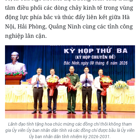
tâm điều phối các dòng chảy kinh tế trong vùng
động lực phía bắc và thúc đẩy liên kết giữa Hà
Nội, Hải Phòng, Quảng Ninh cùng các tỉnh công
nghiệp lân cận.
Lãnh đạo tỉnh tặng hoa chúc mừng các đồng chí thôi không tham
gia Ủy viên Ủy ban nhân dân tỉnh và các đồng chí được bầu là Ủy viên
Ủy ban nhân dân tỉnh nhiệm kỳ 2026-2031.