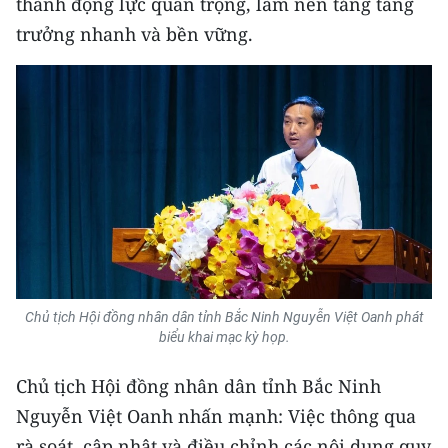
thành động lực quan trọng, làm nền tảng tăng
ENGLISH
trưởng nhanh và bền vững.
中文
FRANÇAIS
РУССКИЙ
ESPAÑOL
한국어
Chủ tịch Hội đồng nhân dân tỉnh Bắc Ninh Nguyễn Việt Oanh phát
biểu khai mạc kỳ họp.
Chủ tịch Hội đồng nhân dân tỉnh Bắc Ninh
Nguyễn Việt Oanh nhấn mạnh: Việc thông qua
rà soát, cập nhật và điều chỉnh các nội dung quy