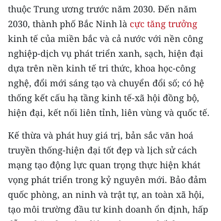
CHƯƠNG TRÌNH OCOP - MỖI XÃ
thuộc Trung ương trước năm 2030. Đến năm
MỘT SẢN PHẨM
2030, thành phố Bắc Ninh là
cực tăng trưởng
kinh tế của miền bắc và cả nước với nền công
RADIO
nghiệp-dịch vụ phát triển xanh, sạch, hiện đại
dựa trên nền kinh tế tri thức, khoa học-công
MEDIA CENTER
nghệ, đổi mới sáng tạo và chuyển đổi số; có hệ
E-Magazine
thống kết cấu hạ tầng kinh tế-xã hội đồng bộ,
hiện đại, kết nối liên tỉnh, liên vùng và quốc tế.
Video
Kế thừa và phát huy giá trị, bản sắc văn hoá
Media Chính trị
truyền thống-hiện đại tốt đẹp và lịch sử cách
Media Kinh tế
mạng tạo động lực quan trọng thực hiện khát
vọng phát triển trong kỷ nguyên mới. Bảo đảm
Media Văn hóa
quốc phòng, an ninh và trật tự, an toàn xã hội,
Media Xã hội
tạo môi trường đầu tư kinh doanh ổn định, hấp