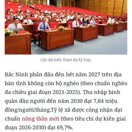
TIN MỚI
TIN ĐỊA PHƯƠNG
Trung du và miền núi phía Bắc
Đồng bằng sông Hồng
Bắc Trung Bộ
Các đại biểu tham dự kỳ họp.
Duyên hải Nam Trung Bộ và Tây
Bắc Ninh phấn đấu đến hết năm 2027 trên địa
Nguyên
bàn tỉnh không còn hộ nghèo (theo chuẩn nghèo
đa chiều giai đoạn 2021-2025). Thu nhập bình
Đông Nam Bộ
quân đầu người đến năm 2030 đạt 7,84 triệu
Đồng bằng sông Cửu Long
đồng/người/tháng.Tỷ lệ xã được công nhận đạt
chuẩn
Chuyên trang Hà Nội
nông thôn mới
(theo tiêu chí dự kiến giai
đoạn 2026-2030) đạt 69,7%.
Chuyên trang TP. Hồ Chí Minh