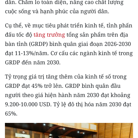
dẫn. Chăm lo toàn diện, nâng cao chất lượng
Media Pháp luật
cuộc sống và hạnh phúc của người dân.
Media Du lịch
Cụ thể, về mục tiêu phát triển kinh tế, tỉnh phấn
Media Thế giới
đấu tốc độ
tăng trưởng
tổng sản phẩm trên địa
Media Thể thao
bàn tỉnh (GRDP) bình quân giai đoạn 2026-2030
đạt 11-13%/năm. Cơ cấu các ngành kinh tế trong
Media Giáo dục
GRDP đến năm 2030.
Media Y tế
Tỷ trọng giá trị tăng thêm của kinh tế số trong
Media Khoa học - Công nghệ
GRDP đạt 45% trở lên. GRDP bình quân đầu
người theo giá hiện hành năm 2030 đạt khoảng
Media Môi trường
9.200-10.000 USD. Tỷ lệ đô thị hóa năm 2030 đạt
Ảnh
65%.
Infographic