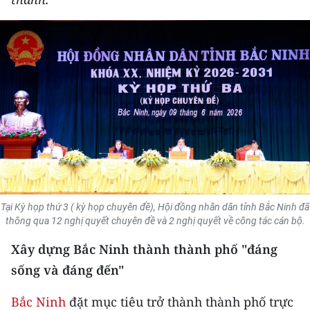
THỂ THAO
GIÁO DỤC
Y TẾ
KHOA HỌC - CÔNG NGHỆ
MÔI TRƯỜNG
BẠN ĐỌC
Tại Kỳ họp thứ 3 ( kỳ họp chuyên đề), Hội đồng nhân dân tỉnh Bắc Ninh đã
KIỂM CHỨNG THÔNG TIN
thông qua 12 nghị quyết chuyên đề và 2 nghị quyết về công tác cán bộ.
Xây dựng Bắc Ninh thành thành phố "đáng
TRI THỨC CHUYÊN SÂU
sống và đáng đến"
54 DÂN TỘC VIỆT NAM
Bắc Ninh
đặt mục tiêu trở thành thành phố trực