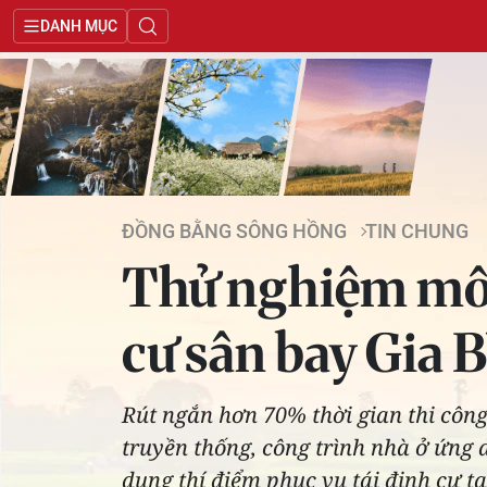
DANH MỤC
ĐỒNG BẰNG SÔNG HỒNG
TIN CHUNG
Thử nghiệm mô h
cư sân bay Gia 
Rút ngắn hơn 70% thời gian thi công
truyền thống, công trình nhà ở ứng
dụng thí điểm phục vụ tái định cư 