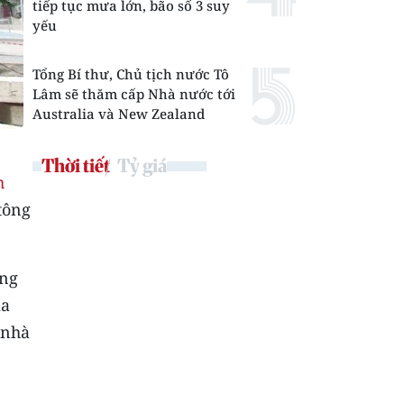
tiếp tục mưa lớn, bão số 3 suy
yếu
Tổng Bí thư, Chủ tịch nước Tô
Lâm sẽ thăm cấp Nhà nước tới
Australia và New Zealand
Thời tiết
Tỷ giá
h
tông
ông
ịa
 nhà