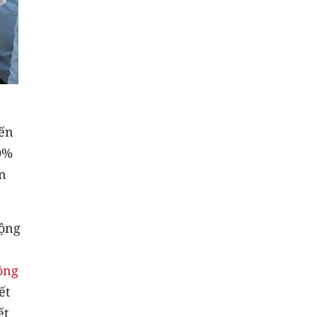
đến
0%
ện
động
à
ông
ết
ết