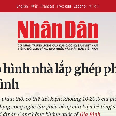
English
中文
Français
Русский
Español
한국어
ình nhà lắp ghép phụ
Bình
 phần thô, có thể tiết kiệm khoảng 10-20% chi 
 dụng công nghệ lắp ghép bằng cấu kiện bê-tông 
tại dự án Cảng hàng không quốc tế
Gia Bình
.