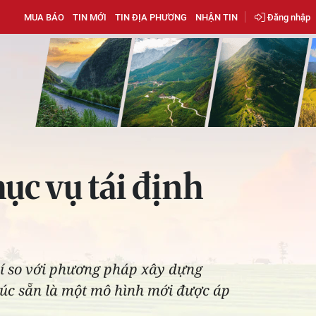
MUA BÁO
TIN MỚI
TIN ĐỊA PHƯƠNG
NHẬN TIN
Đăng nhập
c vụ tái định
phí so với phương pháp xây dựng
đúc sẵn là một mô hình mới được áp