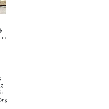
ệ
ãnh
m
g
ng
ải
công