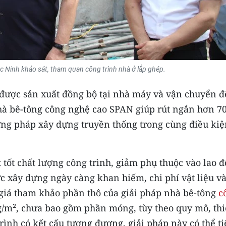
c Ninh khảo sát, tham quan công trình nhà ở lắp ghép.
n được sản xuất đồng bộ tại nhà máy và vận chuyển 
hà bê-tông công nghệ cao SPAN giúp rút ngắn hơn 7
ương pháp xây dựng truyền thống trong cùng điều ki
 tốt chất lượng công trình, giảm phụ thuộc vào lao 
c xây dựng ngày càng khan hiếm, chi phí vật liệu v
giá tham khảo phần thô của giải pháp nhà bê-tông
c
g/m², chưa bao gồm phần móng, tùy theo quy mô, thi
trình có kết cấu tương đương, giải pháp này có thể ti