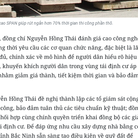
o SPAN giúp rút ngắn hơn 70% thời gian thi công phần thô.
h, đồng chí Nguyễn Hồng Thái đánh giá cao công ngh
g thời yêu cầu các cơ quan chức năng, đặc biệt là l
 đủ, chính xác về mô hình để người dân hiểu rõ hiệu
ó, khuyến khích người dân trong vùng tái định cư áp
hằm giảm giá thành, tiết kiệm thời gian và bảo đả
ễn Hồng Thái đề nghị thành lập các tổ giám sát cộn
i công, bảo đảm tuân thủ các tiêu chuẩn kỹ thuật; đồ
ối hợp cùng chính quyền triển khai đồng bộ các gi
ái định cư. Để đáp ứng nhu cầu xây dựng nhà bằng 
ỉnh Bắc Ninh sẵn sàng tạo điều kiện về quỹ đất để