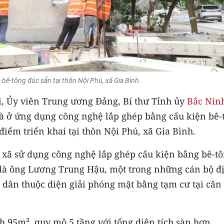
 bê-tông đúc sẵn tại thôn Nội Phú, xã Gia Bình.
i, Ủy viên Trung ương Đảng, Bí thư Tỉnh ủy
Bắc Nin
hà ở ứng dụng công nghệ lắp ghép bằng cấu kiện bê-
iểm triển khai tại thôn Nội Phú, xã Gia Bình.
n xã sử dụng công nghệ lắp ghép cấu kiện bằng bê-t
 là ông Lương Trung Hậu, một trong những cán bộ đ
 dân thuộc diện giải phóng mặt bằng tạm cư tại căn
h 95m², quy mô 5 tầng với tổng diện tích sàn hơn