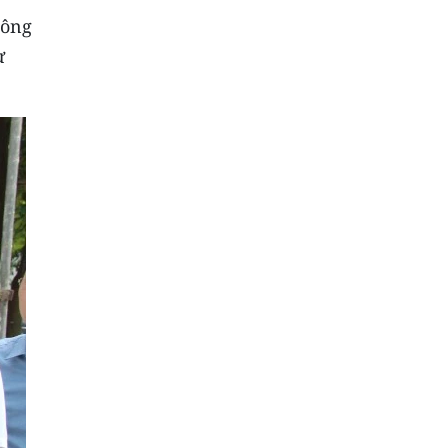
công
ự