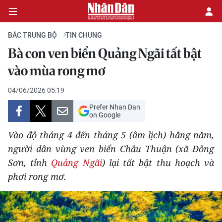
BẮC TRUNG BỘ
TIN CHUNG
Bà con ven biển Quảng Ngãi tất bật
CHÍNH TRỊ
vào mùa rong mơ
KINH TẾ
04/06/2026 05:19
Prefer Nhan Dan
VĂN HÓA
on Google
Vào độ tháng 4 đến tháng 5 (âm lịch) hằng năm,
XÃ HỘI
người dân vùng ven biển Châu Thuận (xã Đông
Sơn, tỉnh
Quảng Ngãi
) lại tất bật thu hoạch và
PHÁP LUẬT
phơi rong mơ.
DU LỊCH
THẾ GIỚI