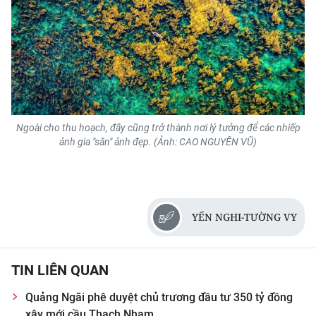
Ngoài cho thu hoạch, đây cũng trở thành nơi lý tưởng để các nhiếp
ảnh gia "săn" ảnh đẹp. (Ảnh: CAO NGUYÊN VŨ)
YẾN NGHI-TƯỜNG VY
TIN LIÊN QUAN
Quảng Ngãi phê duyệt chủ trương đầu tư 350 tỷ đồng
xây mới cầu Thạch Nham