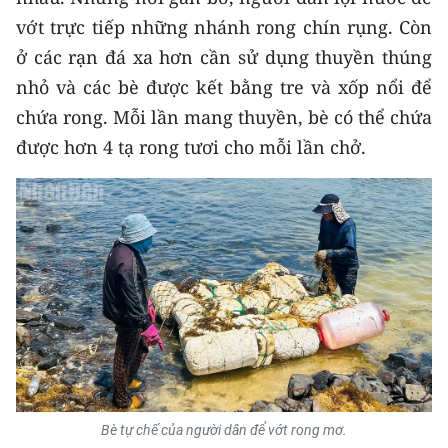
CHƯƠNG TRÌNH OCOP - MỖI XÃ
vớt trực tiếp những nhánh rong chín rụng. Còn
MỘT SẢN PHẨM
ở các rạn đá xa hơn cần sử dụng thuyền thúng
nhỏ và các bè được kết bằng tre và xốp nổi để
RADIO
chứa rong. Mỗi lần mang thuyền, bè có thể chứa
MEDIA CENTER
được hơn 4 tạ rong tươi cho mỗi lần chở.
E-Magazine
Video
Media Chính trị
Media Kinh tế
Media Văn hóa
Media Xã hội
Bè tự chế của người dân để vớt rong mơ.