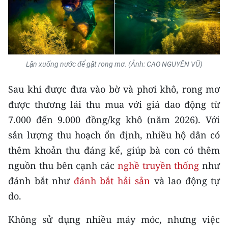
TIN MỚI
TIN ĐỊA PHƯƠNG
Trung du và miền núi phía Bắc
Lặn xuống nước để gặt rong mơ. (Ảnh: CAO NGUYÊN VŨ)
Đồng bằng sông Hồng
Sau khi được đưa vào bờ và phơi khô, rong mơ
Bắc Trung Bộ
được thương lái thu mua với giá dao động từ
7.000 đến 9.000 đồng/kg khô (năm 2026). Với
Duyên hải Nam Trung Bộ và Tây
sản lượng thu hoạch ổn định, nhiều hộ dân có
Nguyên
thêm khoản thu đáng kể, giúp bà con có thêm
Đông Nam Bộ
nguồn thu bên cạnh các
nghề truyền thống
như
đánh bắt như
đánh bắt hải sản
và lao động tự
Đồng bằng sông Cửu Long
do.
Chuyên trang Hà Nội
Không sử dụng nhiều máy móc, nhưng việc
Chuyên trang TP. Hồ Chí Minh