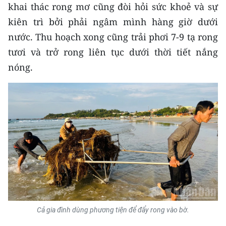
khai thác rong mơ cũng đòi hỏi sức khoẻ và sự
kiên trì bởi phải ngâm mình hàng giờ dưới
CHUYÊN ĐỀ
nước. Thu hoạch xong cũng trải phơi 7-9 tạ rong
CÁC CHUYÊN TRANG
tươi và trở rong liên tục dưới thời tiết nắng
nóng.
VỀ BÁO NHÂN DÂN
THỜI NAY
NHÂN DÂN CUỐI TUẦN
NHÂN DÂN HẰNG THÁNG
MUA BÁO
ĐỌC BÁO IN
Cả gia đình dùng phương tiện để đẩy rong vào bờ.