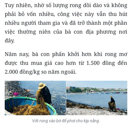
ENGLISH
Tuy nhiên, nhờ số lượng rong dồi dào và không
phải bỏ vốn nhiều, công việc này vẫn thu hút
中文
nhiều người tham gia và đã trở thành một phần
việc thường niên của bà con địa phương nơi
FRANÇAIS
đây.
РУССКИЙ
Năm nay, bà con phấn khởi hơn khi rong mơ
ESPAÑOL
được thu mua giá cao hơn từ 1.500 đồng đến
2.000 đồng/kg so năm ngoái.
한국어
Vớt rong vào bờ để phơi cho kịp nắng.