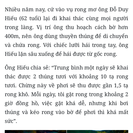
Media Pháp luật
Nhiều năm nay, cứ vào vụ rong mơ ông Đỗ Duy
Media Du lịch
Hiếu (62 tuổi) lại đi khai thác cùng mọi người
trong làng. Vị trí ông thu hoạch cách bờ hơn
Media Thế giới
400m, nên ông dùng thuyền thúng để di chuyển
Media Thể thao
và chứa rong. Với chiếc lưỡi hái trong tay, ông
Hiếu lặn sâu xuống để hái được từ gốc rong.
Media Giáo dục
Ông Hiếu chia sẻ: “Trung bình một ngày sẽ khai
Media Y tế
thác được 2 thúng tươi với khoảng 10 tạ rong
Media Khoa học - Công nghệ
tươi. Chừng này về phơi sẽ thu được gần 1,5 tạ
Media Môi trường
rong khô. Mỗi ngày, tôi gặt rong trong khoảng 2
giờ đồng hồ, việc gặt khá dễ, nhưng khi bơi
Ảnh
thúng và kéo rong vào bờ để phơi thì khá mất
Infographic
sức”.