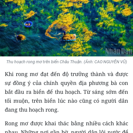
THỂ THAO
GIÁO DỤC
Y TẾ
KHOA HỌC - CÔNG NGHỆ
Thu hoạch rong mơ trên biển Châu Thuận. (Ảnh: CAO NGUYÊN VŨ)
MÔI TRƯỜNG
Khi rong mơ đạt đến độ trưởng thành và được
BẠN ĐỌC
sự đồng ý của chính quyền địa phương bà con
bắt đầu ra biển để thu hoạch. Từ sáng sớm đến
KIỂM CHỨNG THÔNG TIN
tối muộn, trên biển lúc nào cũng có người dân
TRI THỨC CHUYÊN SÂU
đang thu hoạch rong.
54 DÂN TỘC VIỆT NAM
Rong mơ được khai thác bằng nhiều cách khác
nhau. Những nơi gần bờ, người dân lội nước để