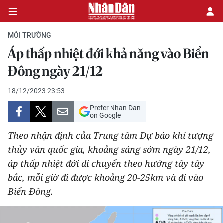
MÔI TRƯỜNG
Áp thấp nhiệt đới khả năng vào Biển
CHÍNH TRỊ
Đông ngày 21/12
KINH TẾ
18/12/2023 23:53
Prefer Nhan Dan
VĂN HÓA
on Google
Theo nhận định của Trung tâm Dự báo khí tượng
XÃ HỘI
thủy văn quốc gia, khoảng sáng sớm ngày 21/12,
áp thấp nhiệt đới di chuyển theo hướng tây tây
PHÁP LUẬT
bắc, mỗi giờ đi được khoảng 20-25km và đi vào
DU LỊCH
Biển Đông.
THẾ GIỚI