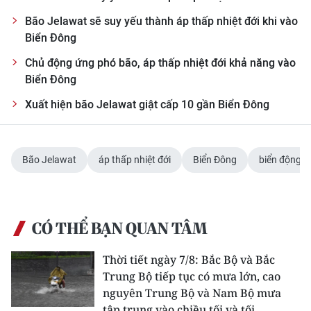
TIN MỚI
Bão Jelawat sẽ suy yếu thành áp thấp nhiệt đới khi vào
Biển Đông
TIN ĐỊA PHƯƠNG
Chủ động ứng phó bão, áp thấp nhiệt đới khả năng vào
Trung du và miền núi phía Bắc
Biển Đông
Xuất hiện bão Jelawat giật cấp 10 gần Biển Đông
Đồng bằng sông Hồng
Bắc Trung Bộ
Bão Jelawat
áp thấp nhiệt đới
Biển Đông
biển động 
Duyên hải Nam Trung Bộ và Tây
Nguyên
Đông Nam Bộ
CÓ THỂ BẠN QUAN TÂM
Đồng bằng sông Cửu Long
Thời tiết ngày 7/8: Bắc Bộ và Bắc
Trung Bộ tiếp tục có mưa lớn, cao
Chuyên trang Hà Nội
nguyên Trung Bộ và Nam Bộ mưa
Chuyên trang TP. Hồ Chí Minh
tập trung vào chiều tối và tối