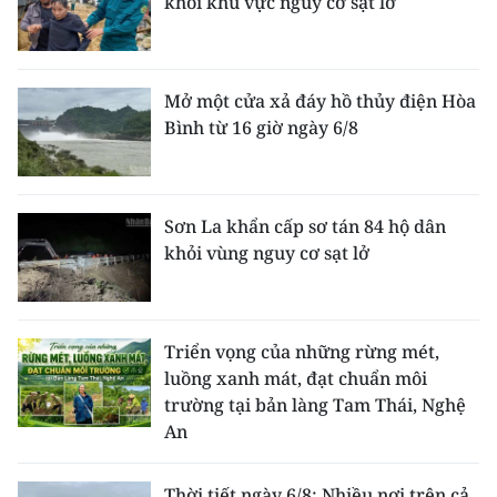
khỏi khu vực nguy cơ sạt lở
ENGLISH
中文
Mở một cửa xả đáy hồ thủy điện Hòa
FRANÇAIS
Bình từ 16 giờ ngày 6/8
РУССКИЙ
Sơn La khẩn cấp sơ tán 84 hộ dân
ESPAÑOL
khỏi vùng nguy cơ sạt lở
한국어
Triển vọng của những rừng mét,
luồng xanh mát, đạt chuẩn môi
trường tại bản làng Tam Thái, Nghệ
An
Thời tiết ngày 6/8: Nhiều nơi trên cả