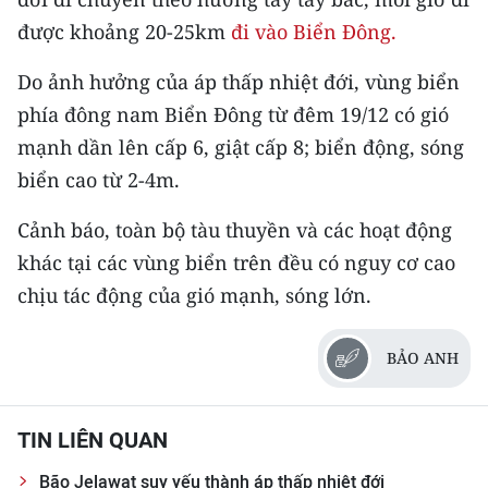
Media Pháp luật
được khoảng 20-25km
đi vào Biển Đông.
Media Du lịch
Do ảnh hưởng của áp thấp nhiệt đới, vùng biển
Media Thế giới
phía đông nam Biển Đông từ đêm 19/12 có gió
mạnh dần lên cấp 6, giật cấp 8; biển động, sóng
Media Thể thao
biển cao từ 2-4m.
Media Giáo dục
Cảnh báo, toàn bộ tàu thuyền và các hoạt động
Media Y tế
khác tại các vùng biển trên đều có nguy cơ cao
chịu tác động của gió mạnh, sóng lớn.
Media Khoa học - Công nghệ
Media Môi trường
BẢO ANH
Ảnh
TIN LIÊN QUAN
Infographic
Bão Jelawat suy yếu thành áp thấp nhiệt đới