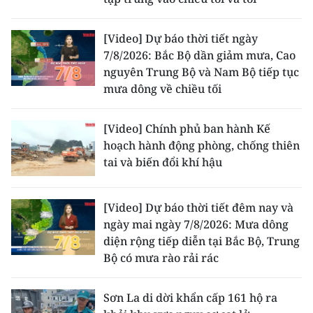
CHUYÊN ĐỀ
[Video] Dự báo thời tiết ngày
7/8/2026: Bắc Bộ dần giảm mưa, Cao
CÁC CHUYÊN TRANG
nguyên Trung Bộ và Nam Bộ tiếp tục
mưa dông về chiều tối
VỀ BÁO NHÂN DÂN
[Video] Chính phủ ban hành Kế
THỜI NAY
hoạch hành động phòng, chống thiên
tai và biến đổi khí hậu
NHÂN DÂN CUỐI TUẦN
[Video] Dự báo thời tiết đêm nay và
NHÂN DÂN HẰNG THÁNG
ngày mai ngày 7/8/2026: Mưa dông
diện rộng tiếp diễn tại Bắc Bộ, Trung
MUA BÁO
Bộ có mưa rào rải rác
ĐỌC BÁO IN
Sơn La di dời khẩn cấp 161 hộ ra