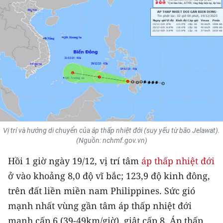
THỂ THAO
GIÁO DỤC
Y TẾ
KHOA HỌC - CÔNG NGHỆ
MÔI TRƯỜNG
BẠN ĐỌC
Vị trí và hướng di chuyển của áp thấp nhiệt đới (suy yếu từ bão Jelawat).
(Nguồn: nchmf.gov.vn)
KIỂM CHỨNG THÔNG TIN
Hồi 1 giờ ngày 19/12, vị trí tâm
áp thấp nhiệt đới
ở vào khoảng 8,0 độ vĩ bắc; 123,9 độ kinh đông,
TRI THỨC CHUYÊN SÂU
trên đất liền miền nam Philippines. Sức gió
54 DÂN TỘC VIỆT NAM
mạnh nhất vùng gần tâm áp thấp nhiệt đới
mạnh cấp 6 (39-49km/giờ), giật cấp 8. Áp thấp