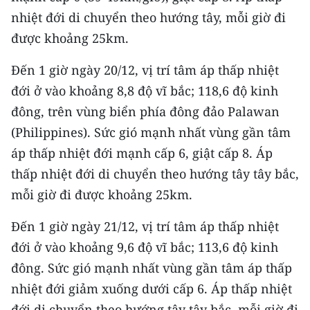
CHƯƠNG TRÌNH OCOP - MỖI XÃ
nhiệt đới di chuyển theo hướng tây, mỗi giờ đi
MỘT SẢN PHẨM
được khoảng 25km.
RADIO
Đến 1 giờ ngày 20/12, vị trí tâm áp thấp nhiệt
đới ở vào khoảng 8,8 độ vĩ bắc; 118,6 độ kinh
MEDIA CENTER
đông, trên vùng biển phía đông đảo Palawan
(Philippines). Sức gió mạnh nhất vùng gần tâm
E-Magazine
áp thấp nhiệt đới mạnh cấp 6, giật cấp 8. Áp
Video
thấp nhiệt đới di chuyển theo hướng tây tây bắc,
Media Chính trị
mỗi giờ đi được khoảng 25km.
Media Kinh tế
Đến 1 giờ ngày 21/12, vị trí tâm áp thấp nhiệt
đới ở vào khoảng 9,6 độ vĩ bắc; 113,6 độ kinh
Media Văn hóa
đông. Sức gió mạnh nhất vùng gần tâm áp thấp
Media Xã hội
nhiệt đới giảm xuống dưới cấp 6. Áp thấp nhiệt
đới di chuyển theo hướng tây tây bắc, mỗi giờ đi