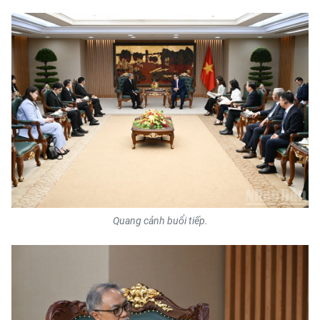
TIN MỚI
TIN ĐỊA PHƯƠNG
Trung du và miền núi phía Bắc
Đồng bằng sông Hồng
Bắc Trung Bộ
Duyên hải Nam Trung Bộ và Tây
Nguyên
Quang cảnh buổi tiếp.
Đông Nam Bộ
Đồng bằng sông Cửu Long
Chuyên trang Hà Nội
Chuyên trang TP. Hồ Chí Minh