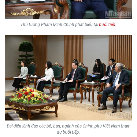
Media Pháp luật
Media Du lịch
Thủ tướng Phạm Minh Chính phát biểu tại
buổi tiếp
.
Media Thế giới
Media Thể thao
Media Giáo dục
Media Y tế
Media Khoa học - Công nghệ
Media Môi trường
Ảnh
Infographic
Đại diện lãnh đạo các bộ, ban, ngành của Chính phủ Việt Nam tham
dự buổi tiếp.