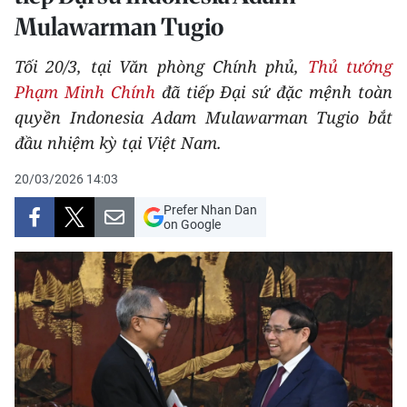
Mulawarman Tugio
THỂ THAO
Tối 20/3, tại Văn phòng Chính phủ,
Thủ tướng
GIÁO DỤC
Phạm Minh Chính
đã tiếp Đại sứ đặc mệnh toàn
Y TẾ
quyền Indonesia Adam Mulawarman Tugio bắt
đầu nhiệm kỳ tại Việt Nam.
KHOA HỌC - CÔNG NGHỆ
20/03/2026 14:03
MÔI TRƯỜNG
Prefer Nhan Dan
on Google
BẠN ĐỌC
KIỂM CHỨNG THÔNG TIN
TRI THỨC CHUYÊN SÂU
54 DÂN TỘC VIỆT NAM