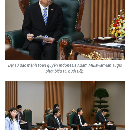
CHUYÊN ĐỀ
CÁC CHUYÊN TRANG
VỀ BÁO NHÂN DÂN
THỜI NAY
Đại sứ đặc mệnh toàn quyền Indonesia Adam Mulawarman Tugio
phát biểu tại buổi tiếp.
NHÂN DÂN CUỐI TUẦN
NHÂN DÂN HẰNG THÁNG
MUA BÁO
ĐỌC BÁO IN