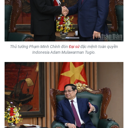
CHƯƠNG TRÌNH OCOP - MỖI XÃ
MỘT SẢN PHẨM
RADIO
MEDIA CENTER
Thủ tướng Phạm Minh Chính đón
Đại sứ
đặc mệnh toàn quyền
Indonesia Adam Mulawarman Tugio.
E-Magazine
Video
Media Chính trị
Media Kinh tế
Media Văn hóa
Media Xã hội