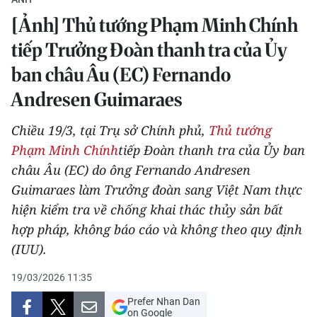
THỂ THAO
[Ảnh] Thủ tướng Phạm Minh Chính
tiếp Trưởng Đoàn thanh tra của Ủy
GIÁO DỤC
ban châu Âu (EC) Fernando
Y TẾ
Andresen Guimaraes
KHOA HỌC - CÔNG NGHỆ
Chiều 19/3, tại Trụ sở Chính phủ,
Thủ tướng
Phạm Minh Chính
tiếp Đoàn thanh tra của Ủy ban
MÔI TRƯỜNG
châu Âu (EC) do ông Fernando Andresen
BẠN ĐỌC
Guimaraes làm Trưởng đoàn sang Việt Nam thực
hiện kiểm tra về chống khai thác thủy sản bất
KIỂM CHỨNG THÔNG TIN
hợp pháp, không báo cáo và không theo quy định
(IUU).
TRI THỨC CHUYÊN SÂU
19/03/2026 11:35
54 DÂN TỘC VIỆT NAM
Prefer Nhan Dan
on Google