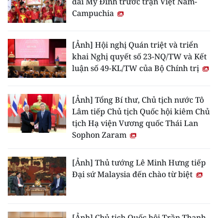
đài Mỹ Đình trước trận Việt Nam-
Campuchia
[Ảnh] Hội nghị Quán triệt và triển
khai Nghị quyết số 23-NQ/TW và Kết
luận số 49-KL/TW của Bộ Chính trị
[Ảnh] Tổng Bí thư, Chủ tịch nước Tô
Lâm tiếp Chủ tịch Quốc hội kiêm Chủ
tịch Hạ viện Vương quốc Thái Lan
Sophon Zaram
[Ảnh] Thủ tướng Lê Minh Hưng tiếp
Đại sứ Malaysia đến chào từ biệt
[Ảnh] Chủ tịch Quốc hội Trần Thanh