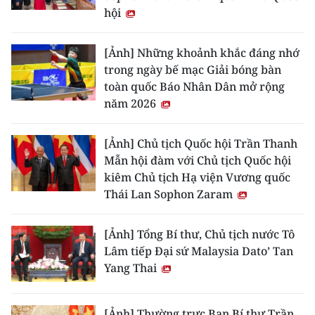
hội
[Ảnh] Những khoảnh khắc đáng nhớ
trong ngày bế mạc Giải bóng bàn
toàn quốc Báo Nhân Dân mở rộng
năm 2026
[Ảnh] Chủ tịch Quốc hội Trần Thanh
Mẫn hội đàm với Chủ tịch Quốc hội
kiêm Chủ tịch Hạ viện Vương quốc
Thái Lan Sophon Zaram
[Ảnh] Tổng Bí thư, Chủ tịch nước Tô
Lâm tiếp Đại sứ Malaysia Dato’ Tan
Yang Thai
[Ảnh] Thường trực Ban Bí thư Trần