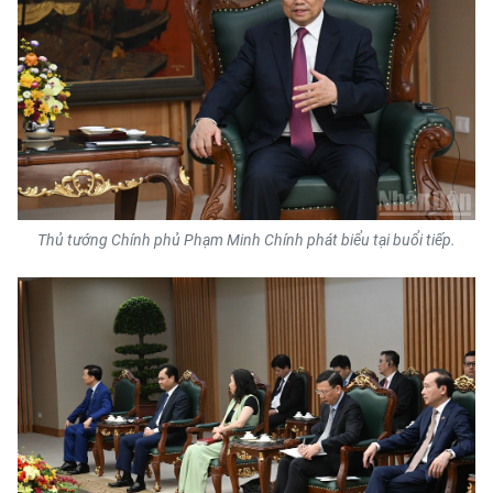
TIN MỚI
TIN ĐỊA PHƯƠNG
Trung du và miền núi phía Bắc
Đồng bằng sông Hồng
Bắc Trung Bộ
Thủ tướng Chính phủ Phạm Minh Chính phát biểu tại buổi tiếp.
Duyên hải Nam Trung Bộ và Tây
Nguyên
Đông Nam Bộ
Đồng bằng sông Cửu Long
Chuyên trang Hà Nội
Chuyên trang TP. Hồ Chí Minh