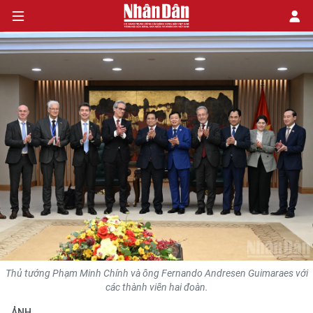
CHÍNH TRỊ
KINH TẾ
VĂN HÓA
XÃ HỘI
PHÁP LUẬT
DU LỊCH
Thủ tướng Phạm Minh Chính và ông Fernando Andresen Guimaraes với
các thành viên hai đoàn.
THẾ GIỚI
ẢNH