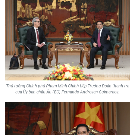
Media Pháp luật
Media Du lịch
Media Thế giới
Media Thể thao
Media Giáo dục
Media Y tế
Media Khoa học - Công nghệ
Thủ tướng Chính phủ Phạm Minh Chính tiếp Trưởng Đoàn thanh tra
của Ủy ban châu Âu (EC) Fernando Andresen Guimaraes.
Media Môi trường
Ảnh
Infographic