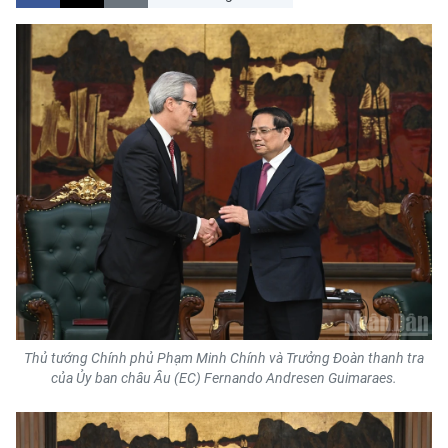
CHƯƠNG TRÌNH OCOP - MỖI XÃ
MỘT SẢN PHẨM
RADIO
MEDIA CENTER
E-Magazine
Video
Media Chính trị
Media Kinh tế
Thủ tướng Chính phủ Phạm Minh Chính và Trưởng Đoàn thanh tra
Media Văn hóa
của Ủy ban châu Âu (EC) Fernando Andresen Guimaraes.
Media Xã hội