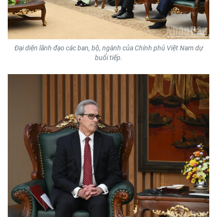
CHUYÊN ĐỀ
CÁC CHUYÊN TRANG
Đại diện lãnh đạo các ban, bộ, ngành của Chính phủ Việt Nam dự
buổi tiếp.
VỀ BÁO NHÂN DÂN
THỜI NAY
NHÂN DÂN CUỐI TUẦN
NHÂN DÂN HẰNG THÁNG
MUA BÁO
ĐỌC BÁO IN