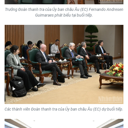
ENGLISH
Trưởng Đoàn thanh tra của Ủy ban châu Âu (EC) Fernando Andresen
Guimaraes phát biểu tại buổi tiếp.
中文
FRANÇAIS
РУССКИЙ
ESPAÑOL
한국어
Các thành viên Đoàn thanh tra của Ủy ban châu Âu (EC) dự buổi tiếp.