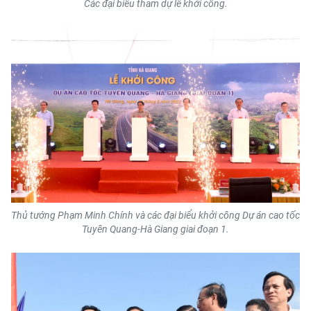
Các đại biểu tham dự lễ khởi công.
ENGLISH
中文
FRANÇAIS
РУССКИЙ
ESPAÑOL
한국어
Thủ tướng Phạm Minh Chính và các đại biểu khởi công Dự án cao tốc
Tuyên Quang-Hà Giang giai đoạn 1.