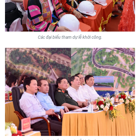
CHUYÊN ĐỀ
CÁC CHUYÊN TRANG
Các đại biểu tham dự lễ khởi công.
VỀ BÁO NHÂN DÂN
THỜI NAY
NHÂN DÂN CUỐI TUẦN
NHÂN DÂN HẰNG THÁNG
MUA BÁO
ĐỌC BÁO IN