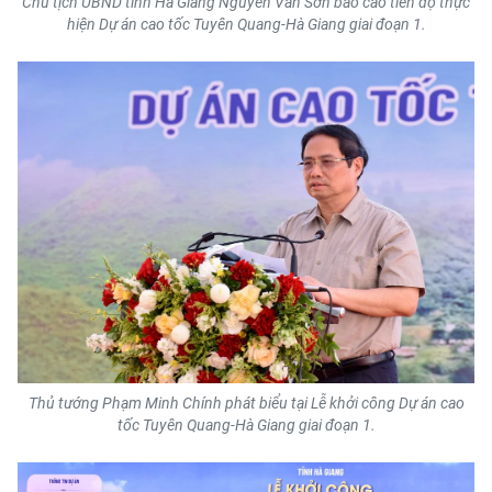
Chủ tịch UBND tỉnh Hà Giang Nguyễn Văn Sơn báo cáo tiến độ thực
Media Pháp luật
hiện Dự án cao tốc Tuyên Quang-Hà Giang giai đoạn 1.
Media Du lịch
Media Thế giới
Media Thể thao
Media Giáo dục
Media Y tế
Media Khoa học - Công nghệ
Media Môi trường
Ảnh
Thủ tướng Phạm Minh Chính phát biểu tại Lễ khởi công Dự án cao
tốc Tuyên Quang-Hà Giang giai đoạn 1.
Infographic