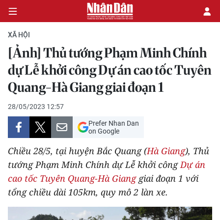
XÃ HỘI
[Ảnh] Thủ tướng Phạm Minh Chính
CHÍNH TRỊ
dự Lễ khởi công Dự án cao tốc Tuyên
Quang-Hà Giang giai đoạn 1
KINH TẾ
28/05/2023 12:57
VĂN HÓA
Prefer Nhan Dan
on Google
XÃ HỘI
Chiều 28/5, tại huyện Bắc Quang (
Hà Giang
), Thủ
PHÁP LUẬT
tướng Phạm Minh Chính dự Lễ khởi công
Dự án
cao tốc Tuyên Quang-Hà Giang
giai đoạn 1 với
DU LỊCH
tổng chiều dài 105km, quy mô 2 làn xe.
THẾ GIỚI