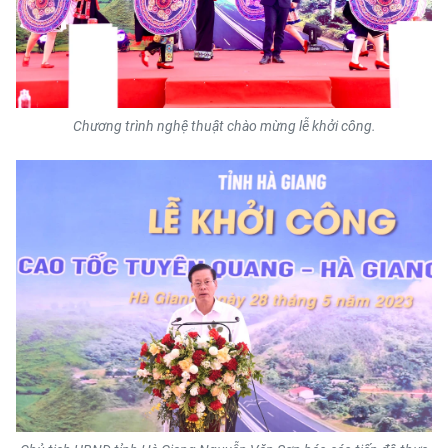
CHƯƠNG TRÌNH OCOP - MỖI XÃ
MỘT SẢN PHẨM
RADIO
Chương trình nghệ thuật chào mừng lễ khởi công.
MEDIA CENTER
E-Magazine
Video
Media Chính trị
Media Kinh tế
Media Văn hóa
Media Xã hội