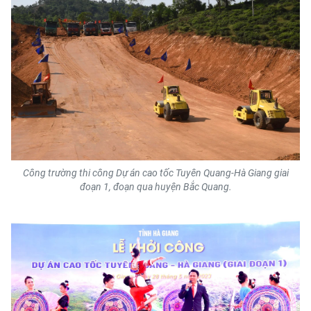
THỂ THAO
GIÁO DỤC
Y TẾ
KHOA HỌC - CÔNG NGHỆ
MÔI TRƯỜNG
Công trường thi công Dự án cao tốc Tuyên Quang-Hà Giang giai
BẠN ĐỌC
đoạn 1, đoạn qua huyện Bắc Quang.
KIỂM CHỨNG THÔNG TIN
TRI THỨC CHUYÊN SÂU
54 DÂN TỘC VIỆT NAM