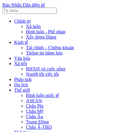
Báo Nhân Dân điện tử
Chính trị
Xã luận
Bình luận - Phê phán
Xây dựng Đảng
Kinh tế
Tài chính – Chứng khoán
Thông tin hàng hóa
Văn hóa
Xã hội
BHXH và cuộc sống
Người tốt việc tốt
Pháp luật
Du lịch
Thế giới
Bình luận quốc tế
ASEAN
Châu Phi
Châu Mỹ
Châu Âu
Trung Đông
Châu Á-TBD