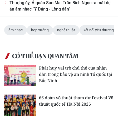
Thượng úy, Á quân Sao Mai Trần Bích Ngọc ra mắt dự
án âm nhạc “Ý Đảng - Lòng dân”
âm nhạc
hợp xướng
nghệ thuật
kết nối yêu thương
CÓ THỂ BẠN QUAN TÂM
Phát huy vai trò chủ thể của nhân
dân trong bảo vệ an ninh Tổ quốc tại
Bắc Ninh
66 đoàn võ thuật tham dự Festival Võ
thuật quốc tế Hà Nội 2026