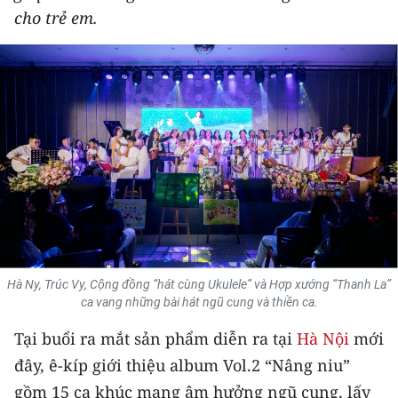
cho trẻ em.
THỂ THAO
GIÁO DỤC
Y TẾ
KHOA HỌC - CÔNG NGHỆ
MÔI TRƯỜNG
BẠN ĐỌC
KIỂM CHỨNG THÔNG TIN
Hà Ny, Trúc Vy, Cộng đồng “hát cùng Ukulele” và Hợp xướng “Thanh La”
ca vang những bài hát ngũ cung và thiền ca.
TRI THỨC CHUYÊN SÂU
Tại buổi ra mắt sản phẩm diễn ra tại
Hà Nội
mới
54 DÂN TỘC VIỆT NAM
đây, ê-kíp giới thiệu album Vol.2 “Nâng niu”
gồm 15 ca khúc mang âm hưởng ngũ cung, lấy