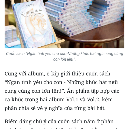
CHUYÊN ĐỀ
CÁC CHUYÊN TRANG
VỀ BÁO NHÂN DÂN
Cuốn sách “Ngàn tình yêu cho con-Những khúc hát ngũ cung cùng
THỜI NAY
con lớn lên!”.
NHÂN DÂN CUỐI TUẦN
Cùng với album, ê-kíp giới thiệu cuốn sách
“Ngàn tình yêu cho con - Những khúc hát ngũ
NHÂN DÂN HẰNG THÁNG
cung cùng con lớn lên!”. Ấn phẩm tập hợp các
ca khúc trong hai album Vol.1 và Vol.2, kèm
MUA BÁO
phần chia sẻ về ý nghĩa của từng bài hát.
ĐỌC BÁO IN
Điểm đáng chú ý của cuốn sách nằm ở phần