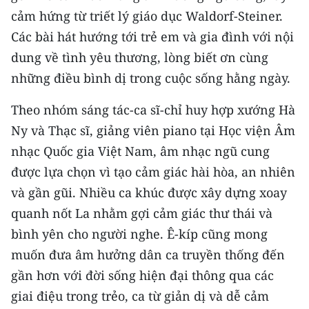
CHƯƠNG TRÌNH OCOP - MỖI XÃ
cảm hứng từ triết lý giáo dục Waldorf-Steiner.
MỘT SẢN PHẨM
Các bài hát hướng tới trẻ em và gia đình với nội
dung về tình yêu thương, lòng biết ơn cùng
RADIO
những điều bình dị trong cuộc sống hằng ngày.
MEDIA CENTER
Theo nhóm sáng tác-ca sĩ-chỉ huy hợp xướng Hà
Ny và Thạc sĩ, giảng viên piano tại Học viện Âm
E-Magazine
nhạc Quốc gia Việt Nam, âm nhạc ngũ cung
Video
được lựa chọn vì tạo cảm giác hài hòa, an nhiên
và gần gũi. Nhiều ca khúc được xây dựng xoay
Media Chính trị
quanh nốt La nhằm gợi cảm giác thư thái và
Media Kinh tế
bình yên cho người nghe. Ê-kíp cũng mong
muốn đưa âm hưởng dân ca truyền thống đến
Media Văn hóa
gần hơn với đời sống hiện đại thông qua các
Media Xã hội
giai điệu trong trẻo, ca từ giản dị và dễ cảm