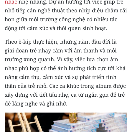
nhạc
nhẹ nhàng. Dự án hướng tới việc giúp trẻ
TIN MỚI
nhỏ tiếp cận nghệ thuật theo nhịp điệu chậm rãi
hơn giữa môi trường công nghệ có nhiều tác
TIN ĐỊA PHƯƠNG
động tới cảm xúc và thói quen sinh hoạt.
Trung du và miền núi phía Bắc
Theo ê-kíp thực hiện, những năm đầu đời là
Đồng bằng sông Hồng
giai đoạn trẻ nhạy cảm với âm thanh và môi
trường xung quanh. Vì vậy, việc lựa chọn âm
Bắc Trung Bộ
nhạc phù hợp có thể ảnh hưởng tích cực tới khả
Duyên hải Nam Trung Bộ và Tây
năng cảm thụ, cảm xúc và sự phát triển tinh
Nguyên
thần của trẻ nhỏ. Các ca khúc trong album được
Đông Nam Bộ
xây dựng với tiết tấu nhẹ, ca từ ngắn gọn để trẻ
dễ lắng nghe và ghi nhớ.
Đồng bằng sông Cửu Long
Chuyên trang Hà Nội
Chuyên trang TP. Hồ Chí Minh