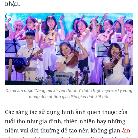
Media Pháp luật
nhận.
Media Du lịch
Media Thế giới
Media Thể thao
Media Giáo dục
Media Y tế
Media Khoa học - Công nghệ
Dự án âm nhạc "Nâng niu lời yêu thương" được thực hiện với kỳ vọng
Media Môi trường
mang đến những giai điệu giàu tính kết nối.
Ảnh
Các sáng tác sử dụng hình ảnh quen thuộc của
tuổi thơ như gia đình, thiên nhiên hay những
Infographic
niềm vui đời thường để tạo nên không gian
âm