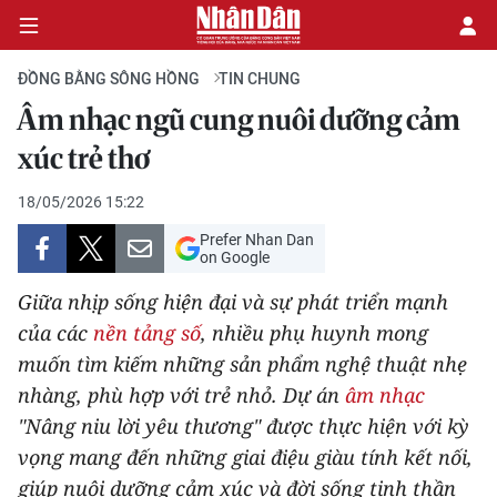
ĐỒNG BẰNG SÔNG HỒNG
TIN CHUNG
Âm nhạc ngũ cung nuôi dưỡng cảm
CHÍNH TRỊ
xúc trẻ thơ
KINH TẾ
18/05/2026 15:22
Prefer Nhan Dan
VĂN HÓA
on Google
Giữa nhịp sống hiện đại và sự phát triển mạnh
XÃ HỘI
của các
nền tảng số
, nhiều phụ huynh mong
muốn tìm kiếm những sản phẩm nghệ thuật nhẹ
PHÁP LUẬT
nhàng, phù hợp với trẻ nhỏ. Dự án
âm nhạc
DU LỊCH
"Nâng niu lời yêu thương" được thực hiện với kỳ
vọng mang đến những giai điệu giàu tính kết nối,
THẾ GIỚI
giúp nuôi dưỡng cảm xúc và đời sống tinh thần