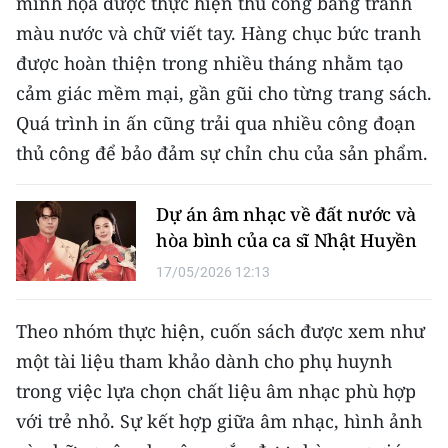
minh họa được thực hiện thủ công bằng tranh
ENGLISH
màu nước và chữ viết tay. Hàng chục bức tranh
中文
được hoàn thiện trong nhiều tháng nhằm tạo
cảm giác mềm mại, gần gũi cho từng trang sách.
FRANÇAIS
Quá trình in ấn cũng trải qua nhiều công đoạn
thủ công để bảo đảm sự chỉn chu của sản phẩm.
РУССКИЙ
ESPAÑOL
Dự án âm nhạc về đất nước và
hòa bình của ca sĩ Nhật Huyền
한국어
17/05/2026 12:13
Theo nhóm thực hiện, cuốn sách được xem như
một tài liệu tham khảo dành cho phụ huynh
trong việc lựa chọn chất liệu âm nhạc phù hợp
với trẻ nhỏ. Sự kết hợp giữa âm nhạc, hình ảnh