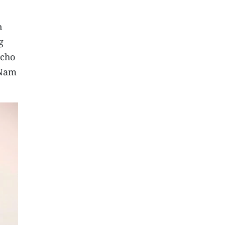
n
g
 cho
 Nam