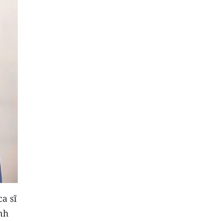
a sĩ
nh