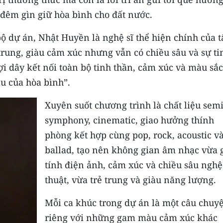
đêm gìn giữ hòa bình cho đất nước.
bộ dự án, Nhật Huyền là nghệ sĩ thể hiện chính của t
 trung, giàu cảm xúc nhưng vẫn có chiều sâu và sự ti
 sợi dây kết nối toàn bộ tinh thần, cảm xúc và màu sắc
u của hòa bình”.
Xuyên suốt chương trình là chất liệu sem
symphony, cinematic, giao hưởng thính
phòng kết hợp cùng pop, rock, acoustic v
ballad, tạo nên không gian âm nhạc vừa 
tính điện ảnh, cảm xúc và chiều sâu nghệ
thuật, vừa trẻ trung và giàu năng lượng.
Mỗi ca khúc trong dự án là một câu chuy
riêng với những gam màu cảm xúc khác