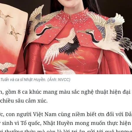
 Tuấn và ca sĩ Nhật Huyền. (Ảnh: NVCC)
n, gồm 8 ca khúc mang màu sắc nghệ thuật hiện đại
chiều sâu cảm xúc.
ớc, con người Việt Nam cùng niềm biết ơn đối với Đả
y sinh vì Tổ quốc, Nhật Huyền mong muốn thực hiện
ị thưởng thức mà còn là lời tri ân gửi tới quê hương