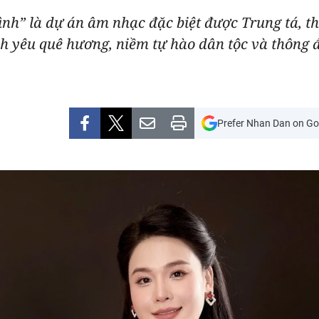
h” là dự án âm nhạc đặc biệt được Trung tá, thạ
nh yêu quê hương, niềm tự hào dân tộc và thông 
Prefer Nhan Dan on Go