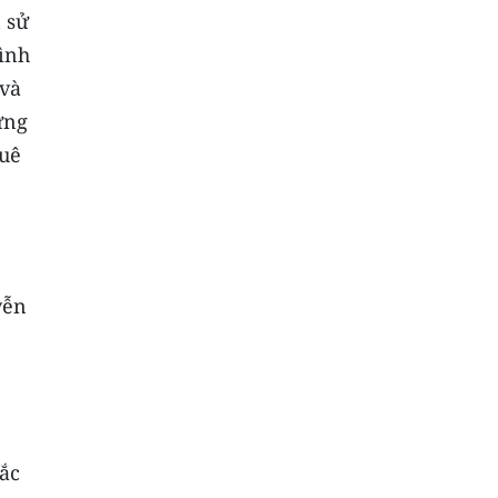
 sử
hình
 và
ững
quê
yễn
sắc