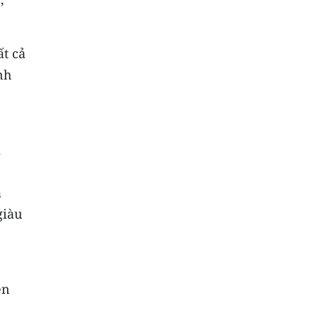
ất cả
nh
i
à
giàu
ện