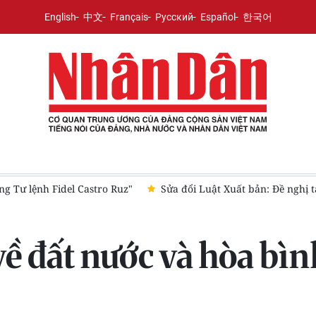
English
中文
Français
Русский
Español
한국어
ng Tư lệnh Fidel Castro Ruz"
Sửa đổi Luật Xuất bản: Đề nghị 
ề đất nước và hòa bình