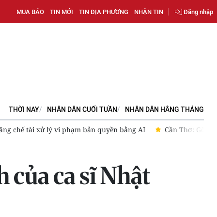
MUA BÁO
TIN MỚI
TIN ĐỊA PHƯƠNG
NHẬN TIN
Đăng nhập
THỜI NAY
NHÂN DÂN CUỐI TUẦN
NHÂN DÂN HẰNG THÁNG
tăng chế tài xử lý vi phạm bản quyền bằng AI
Cần Thơ: Gỡ đi
 của ca sĩ Nhật