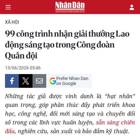
XÃ HỘI
99 công trình nhận giải thưởng Lao
CHÍNH TRỊ
động sáng tạo trong Công đoàn
Quân đội
KINH TẾ
13/06/2026 05:46
VĂN HÓA
Prefer Nhan Dan
on Google
XÃ HỘI
Những tác giả được vinh danh là “hạt nhân”
PHÁP LUẬT
quan trọng, góp phần thúc đẩy phát triển khoa
học, công nghệ, đổi mới sáng tạo và chuyển đổi
DU LỊCH
số trong các lĩnh vực huấn luyện,
sẵn sàng chiến
đấu
, nghiên cứu, sản xuất và bảo đảm kỹ thuật.
THẾ GIỚI