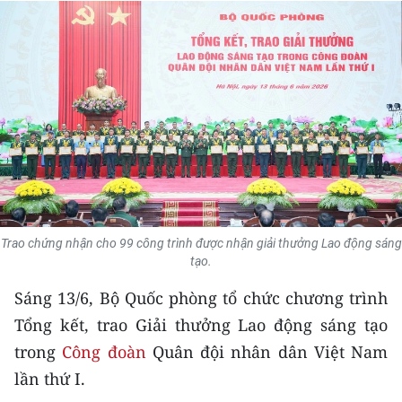
THỂ THAO
GIÁO DỤC
Y TẾ
KHOA HỌC - CÔNG NGHỆ
MÔI TRƯỜNG
BẠN ĐỌC
Trao chứng nhận cho 99 công trình được nhận giải thưởng Lao động sáng
tạo.
KIỂM CHỨNG THÔNG TIN
Sáng 13/6, Bộ Quốc phòng tổ chức chương trình
TRI THỨC CHUYÊN SÂU
Tổng kết, trao Giải thưởng Lao động sáng tạo
trong
Công đoàn
Quân đội nhân dân Việt Nam
54 DÂN TỘC VIỆT NAM
lần thứ I.