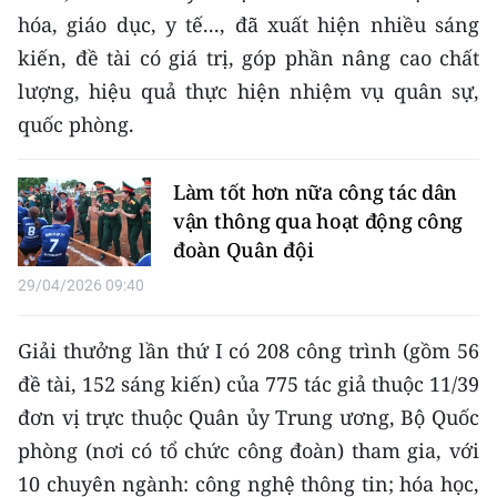
hóa, giáo dục, y tế..., đã xuất hiện nhiều sáng
CHUYÊN ĐỀ
kiến, đề tài có giá trị, góp phần nâng cao chất
lượng, hiệu quả thực hiện nhiệm vụ quân sự,
CÁC CHUYÊN TRANG
quốc phòng.
VỀ BÁO NHÂN DÂN
Làm tốt hơn nữa công tác dân
vận thông qua hoạt động công
THỜI NAY
đoàn Quân đội
NHÂN DÂN CUỐI TUẦN
29/04/2026 09:40
NHÂN DÂN HẰNG THÁNG
Giải thưởng lần thứ I có 208 công trình (gồm 56
đề tài, 152 sáng kiến) của 775 tác giả thuộc 11/39
MUA BÁO
đơn vị trực thuộc Quân ủy Trung ương, Bộ Quốc
ĐỌC BÁO IN
phòng (nơi có tổ chức công đoàn) tham gia, với
10 chuyên ngành: công nghệ thông tin; hóa học,