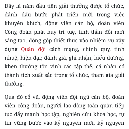
CHƯƠNG TRÌNH OCOP - MỖI XÃ
Đây là năm đầu tiên giải thưởng được tổ chức,
MỘT SẢN PHẨM
đánh dấu bước phát triển mới trong việc
khuyến khích, động viên cán bộ, đoàn viên
RADIO
Công đoàn phát huy trí tuệ, tinh thần đổi mới
sáng tạo, đóng góp thiết thực vào nhiệm vụ xây
MEDIA CENTER
dựng
Quân đội
cách mạng, chính quy, tinh
E-Magazine
nhuệ, hiện đại; đánh giá, ghi nhận, biểu dương,
khen thưởng tôn vinh các tập thể, cá nhân có
Video
thành tích xuất sắc trong tổ chức, tham gia giải
Media Chính trị
thưởng.
Media Kinh tế
Qua đó cổ vũ, động viên đội ngũ cán bộ, đoàn
viên công đoàn, người lao động toàn quân tiếp
Media Văn hóa
tục đẩy mạnh học tập, nghiên cứu khoa học, tự
Media Xã hội
tin vững bước vào kỷ nguyên mới, kỷ nguyên