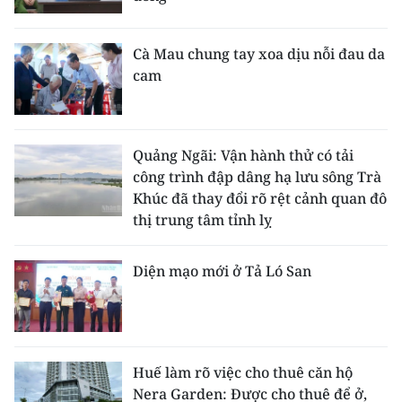
Cà Mau chung tay xoa dịu nỗi đau da
cam
Quảng Ngãi: Vận hành thử có tải
công trình đập dâng hạ lưu sông Trà
Khúc đã thay đổi rõ rệt cảnh quan đô
thị trung tâm tỉnh lỵ
Diện mạo mới ở Tả Ló San
Huế làm rõ việc cho thuê căn hộ
Nera Garden: Được cho thuê để ở,