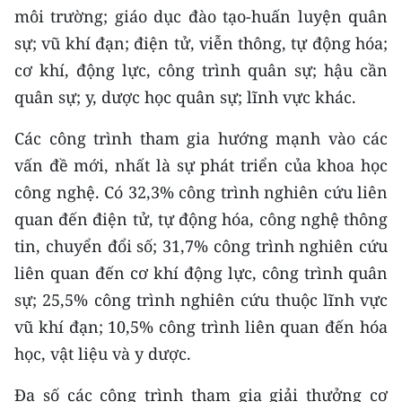
ENGLISH
môi trường; giáo dục đào tạo-huấn luyện quân
sự; vũ khí đạn; điện tử, viễn thông, tự động hóa;
中文
cơ khí, động lực, công trình quân sự; hậu cần
quân sự; y, dược học quân sự; lĩnh vực khác.
FRANÇAIS
Các công trình tham gia hướng mạnh vào các
РУССКИЙ
vấn đề mới, nhất là sự phát triển của khoa học
ESPAÑOL
công nghệ. Có 32,3% công trình nghiên cứu liên
quan đến điện tử, tự động hóa, công nghệ thông
한국어
tin, chuyển đổi số; 31,7% công trình nghiên cứu
liên quan đến cơ khí động lực, công trình quân
sự; 25,5% công trình nghiên cứu thuộc lĩnh vực
vũ khí đạn; 10,5% công trình liên quan đến hóa
học, vật liệu và y dược.
Đa số các công trình tham gia giải thưởng cơ