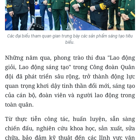
TIN MỚI
TIN ĐỊA PHƯƠNG
Trung du và miền núi phía Bắc
Các đại biểu tham quan gian trưng bày các sản phẩm sáng tạo tiêu
biểu.
Đồng bằng sông Hồng
Những năm qua, phong trào thi đua "Lao động
Bắc Trung Bộ
giỏi, Lao động sáng tạo" trong Công đoàn Quân
đội đã phát triển sâu rộng, trở thành động lực
Duyên hải Nam Trung Bộ và Tây
Nguyên
quan trọng khơi dậy tinh thần đổi mới, sáng tạo
của cán bộ, đoàn viên và người lao động trong
Đông Nam Bộ
toàn quân.
Đồng bằng sông Cửu Long
Từ thực tiễn công tác, huấn luyện, sẵn sàng
Chuyên trang Hà Nội
chiến đấu, nghiên cứu khoa học, sản xuất, sửa
chữa, bảo đảm kỹ thuật đến các lĩnh vực văn
Chuyên trang TP. Hồ Chí Minh