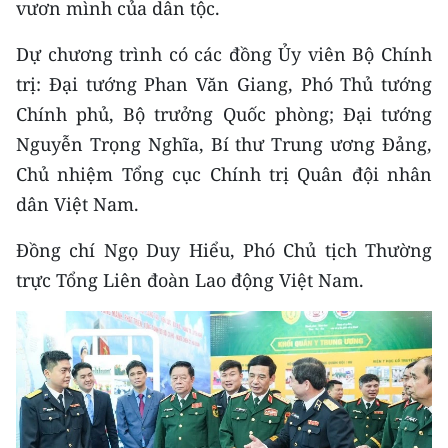
vươn mình của dân tộc.
Media Pháp luật
Media Du lịch
Dự chương trình có các đồng Ủy viên Bộ Chính
trị: Đại tướng Phan Văn Giang, Phó Thủ tướng
Media Thế giới
Chính phủ, Bộ trưởng Quốc phòng; Đại tướng
Media Thể thao
Nguyễn Trọng Nghĩa, Bí thư Trung ương Đảng,
Chủ nhiệm Tổng cục Chính trị Quân đội nhân
Media Giáo dục
dân Việt Nam.
Media Y tế
Đồng chí Ngọ Duy Hiểu, Phó Chủ tịch Thường
Media Khoa học - Công nghệ
trực Tổng Liên đoàn Lao động Việt Nam.
Media Môi trường
Ảnh
Infographic