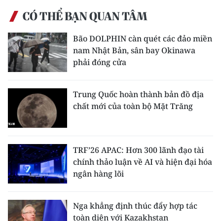
CÓ THỂ BẠN QUAN TÂM
CHUYÊN ĐỀ
Bão DOLPHIN càn quét các đảo miền
CÁC CHUYÊN TRANG
nam Nhật Bản, sân bay Okinawa
phải đóng cửa
VỀ BÁO NHÂN DÂN
Trung Quốc hoàn thành bản đồ địa
THỜI NAY
chất mới của toàn bộ Mặt Trăng
NHÂN DÂN CUỐI TUẦN
NHÂN DÂN HẰNG THÁNG
TRF’26 APAC: Hơn 300 lãnh đạo tài
chính thảo luận về AI và hiện đại hóa
MUA BÁO
ngân hàng lõi
ĐỌC BÁO IN
Nga khẳng định thúc đẩy hợp tác
toàn diện với Kazakhstan