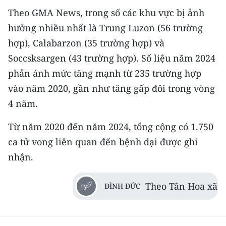
Media Pháp luật
Theo GMA News, trong số các khu vực bị ảnh
Media Du lịch
hưởng nhiều nhất là Trung Luzon (56 trường
hợp), Calabarzon (35 trường hợp) và
Media Thế giới
Soccsksargen (43 trường hợp). Số liệu năm 2024
Media Thể thao
phản ánh mức tăng mạnh từ 235 trường hợp
vào năm 2020, gần như tăng gấp đôi trong vòng
Media Giáo dục
4 năm.
Media Y tế
Từ năm 2020 đến năm 2024, tổng cộng có 1.750
Media Khoa học - Công nghệ
ca tử vong liên quan đến bệnh dại được ghi
nhận.
Media Môi trường
Ảnh
Theo Tân Hoa xã
ĐÌNH ĐỨC
Infographic