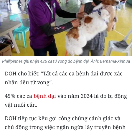
THỂ THAO
GIÁO DỤC
Y TẾ
KHOA HỌC - CÔNG NGHỆ
Phillipinnes ghi nhận 426 ca tử vong do bệnh dại. Ảnh: Bernama-Xinhua
MÔI TRƯỜNG
DOH cho biết: "Tất cả các ca bệnh dại được xác
BẠN ĐỌC
nhận đều tử vong".
KIỂM CHỨNG THÔNG TIN
45% các ca
bệnh dại
vào năm 2024 là do bị động
vật nuôi cắn.
TRI THỨC CHUYÊN SÂU
DOH tiếp tục kêu gọi công chúng cảnh giác và
54 DÂN TỘC VIỆT NAM
chủ động trong việc ngăn ngừa lây truyền bệnh