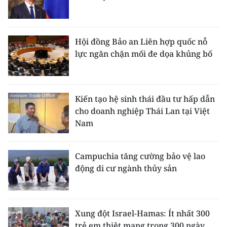
ENGLISH
中文
Hội đồng Bảo an Liên hợp quốc nỗ
lực ngăn chặn mối đe dọa khủng bố
FRANÇAIS
РУССКИЙ
Kiến tạo hệ sinh thái đầu tư hấp dẫn
ESPAÑOL
cho doanh nghiệp Thái Lan tại Việt
Nam
한국어
Campuchia tăng cường bảo vệ lao
động di cư ngành thủy sản
Xung đột Israel-Hamas: Ít nhất 300
trẻ em thiệt mạng trong 300 ngày