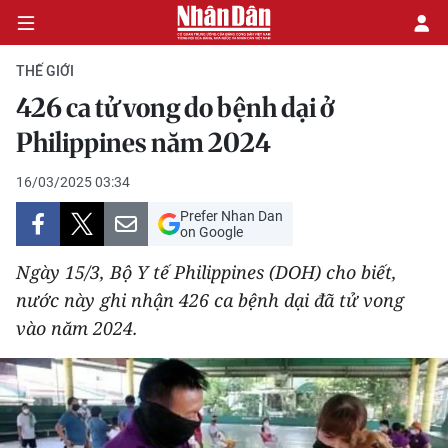
THẾ GIỚI
426 ca tử vong do bệnh dại ở
CHÍNH TRỊ
Philippines năm 2024
KINH TẾ
16/03/2025 03:34
Prefer Nhan Dan
VĂN HÓA
on Google
Ngày 15/3, Bộ Y tế Philippines (DOH) cho biết,
XÃ HỘI
nước này ghi nhận 426 ca bệnh dại đã tử vong
vào năm 2024.
PHÁP LUẬT
DU LỊCH
THẾ GIỚI