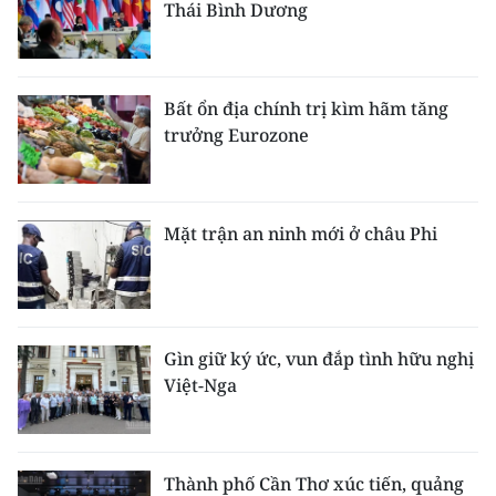
Thái Bình Dương
Bất ổn địa chính trị kìm hãm tăng
trưởng Eurozone
Mặt trận an ninh mới ở châu Phi
Gìn giữ ký ức, vun đắp tình hữu nghị
Việt-Nga
Thành phố Cần Thơ xúc tiến, quảng