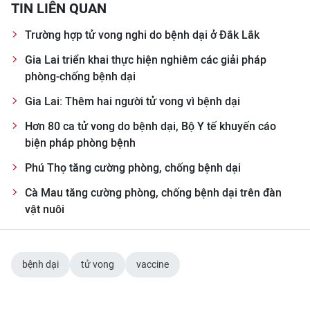
TIN LIÊN QUAN
TIN MỚI
Trường hợp tử vong nghi do bệnh dại ở Đắk Lắk
TIN ĐỊA PHƯƠNG
Gia Lai triển khai thực hiện nghiêm các giải pháp
phòng-chống bệnh dại
Trung du và miền núi phía Bắc
Gia Lai: Thêm hai người tử vong vì bệnh dại
Đồng bằng sông Hồng
Hơn 80 ca tử vong do bệnh dại, Bộ Y tế khuyến cáo
Bắc Trung Bộ
biện pháp phòng bệnh
Phú Thọ tăng cường phòng, chống bệnh dại
Duyên hải Nam Trung Bộ và Tây
Nguyên
Cà Mau tăng cường phòng, chống bệnh dại trên đàn
vật nuôi
Đông Nam Bộ
Đồng bằng sông Cửu Long
bệnh dại
tử vong
vaccine
Chuyên trang Hà Nội
Chuyên trang TP. Hồ Chí Minh