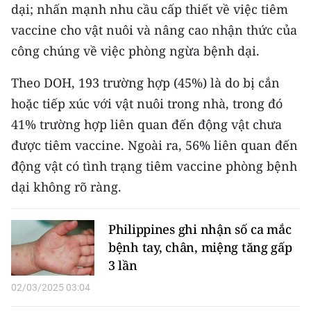
CHƯƠNG TRÌNH OCOP - MỖI XÃ
dại; nhấn mạnh nhu cầu cấp thiết về việc tiêm
MỘT SẢN PHẨM
vaccine cho vật nuôi và nâng cao nhận thức của
công chúng về việc phòng ngừa bệnh dại.
RADIO
Theo DOH, 193 trường hợp (45%) là do bị cắn
MEDIA CENTER
hoặc tiếp xúc với vật nuôi trong nhà, trong đó
41% trường hợp liên quan đến động vật chưa
E-Magazine
được tiêm vaccine. Ngoài ra, 56% liên quan đến
Video
động vật có tình trạng tiêm vaccine phòng bệnh
dại không rõ ràng.
Media Chính trị
Media Kinh tế
Philippines ghi nhận số ca mắc
bệnh tay, chân, miệng tăng gấp
Media Văn hóa
3 lần
Media Xã hội
02/03/2025 03:04