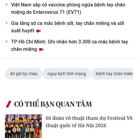
Việt Nam sắp có vaccine phòng ngừa bệnh tay chân
miệng do Enterovirus 71 (EV71)
Gia tăng số ca mắc bệnh sởi, tay chân miệng và sốt
xuất huyết
TP Hồ Chí Minh: Ghi nhận hơn 3.300 ca mắc bệnh tay
chân miệng
40 giờ lọc máu
nguy kịch tính mạng
bệnh tay chân miệng
CÓ THỂ BẠN QUAN TÂM
66 đoàn võ thuật tham dự Festival Võ
thuật quốc tế Hà Nội 2026