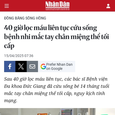
ĐỒNG BẰNG SÔNG HỒNG
40 giờ lọc máu liên tục cứu sống
CHÍNH TRỊ
bệnh nhi mắc tay chân miệng thể tối
cấp
KINH TẾ
15/04/2025 07:36
VĂN HÓA
Prefer Nhan Dan
on Google
XÃ HỘI
Sau 40 giờ lọc máu liên tục, các bác sĩ Bệnh viện
PHÁP LUẬT
Đa khoa Đức Giang đã cứu sống bé 14 tháng tuổi
mắc tay chân miệng thể tối cấp, nguy kịch tính
DU LỊCH
mạng.
THẾ GIỚI