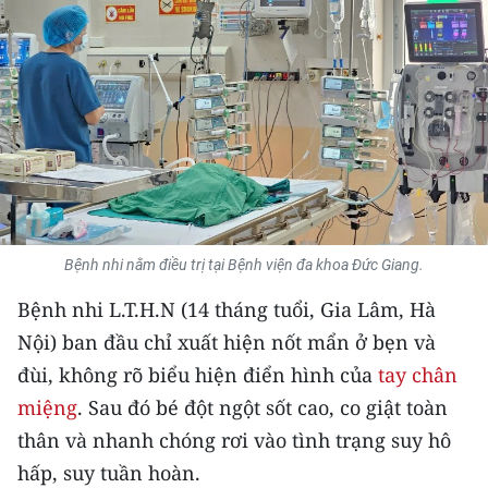
THỂ THAO
GIÁO DỤC
Y TẾ
KHOA HỌC - CÔNG NGHỆ
MÔI TRƯỜNG
Bệnh nhi nằm điều trị tại Bệnh viện đa khoa Đức Giang.
BẠN ĐỌC
Bệnh nhi L.T.H.N (14 tháng tuổi, Gia Lâm, Hà
KIỂM CHỨNG THÔNG TIN
Nội) ban đầu chỉ xuất hiện nốt mẩn ở bẹn và
đùi, không rõ biểu hiện điển hình của
tay chân
TRI THỨC CHUYÊN SÂU
miệng
. Sau đó bé đột ngột sốt cao, co giật toàn
thân và nhanh chóng rơi vào tình trạng suy hô
54 DÂN TỘC VIỆT NAM
hấp, suy tuần hoàn.