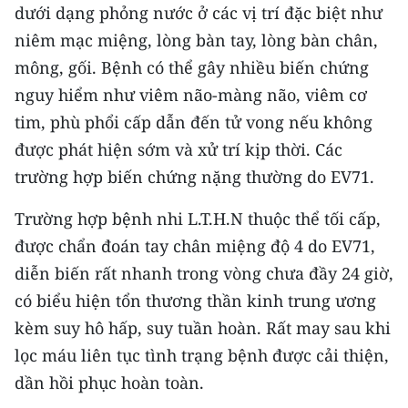
dưới dạng phỏng nước ở các vị trí đặc biệt như
CHUYÊN ĐỀ
niêm mạc miệng, lòng bàn tay, lòng bàn chân,
mông, gối. Bệnh có thể gây nhiều biến chứng
CÁC CHUYÊN TRANG
nguy hiểm như viêm não-màng não, viêm cơ
tim, phù phổi cấp dẫn đến tử vong nếu không
VỀ BÁO NHÂN DÂN
được phát hiện sớm và xử trí kịp thời. Các
trường hợp biến chứng nặng thường do EV71.
THỜI NAY
Trường hợp bệnh nhi L.T.H.N thuộc thể tối cấp,
NHÂN DÂN CUỐI TUẦN
được chẩn đoán tay chân miệng độ 4 do EV71,
diễn biến rất nhanh trong vòng chưa đầy 24 giờ,
NHÂN DÂN HẰNG THÁNG
có biểu hiện tổn thương thần kinh trung ương
MUA BÁO
kèm suy hô hấp, suy tuần hoàn. Rất may sau khi
lọc máu liên tục tình trạng bệnh được cải thiện,
ĐỌC BÁO IN
dần hồi phục hoàn toàn.