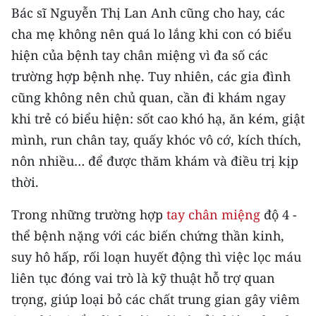
ENGLISH
Bác sĩ Nguyễn Thị Lan Anh cũng cho hay, các
cha mẹ không nên quá lo lắng khi con có biểu
中文
hiện của bệnh tay chân miệng vì đa số các
trường hợp bệnh nhẹ. Tuy nhiên, các gia đình
FRANÇAIS
cũng không nên chủ quan, cần đi khám ngay
РУССКИЙ
khi trẻ có biểu hiện: sốt cao khó hạ, ăn kém, giật
mình, run chân tay, quấy khóc vô cớ, kích thích,
ESPAÑOL
nôn nhiều… để được thăm khám và điều trị kịp
한국어
thời.
Trong những trường hợp
tay chân miệng
độ 4 -
thể bệnh nặng với các biến chứng thần kinh,
suy hô hấp, rối loạn huyết động thì việc lọc máu
liên tục đóng vai trò là kỹ thuật hỗ trợ quan
trọng, giúp loại bỏ các chất trung gian gây viêm