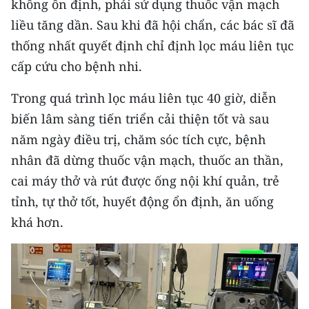
không ổn định, phải sử dụng thuốc vận mạch
Media Pháp luật
liều tăng dần. Sau khi đã hội chẩn, các bác sĩ đã
Media Du lịch
thống nhất quyết định chỉ định lọc máu liên tục
cấp cứu cho bệnh nhi.
Media Thế giới
Media Thể thao
Trong quá trình lọc máu liên tục 40 giờ, diễn
biến lâm sàng tiến triển cải thiện tốt và sau
Media Giáo dục
năm ngày điều trị, chăm sóc tích cực, bệnh
Media Y tế
nhân đã dừng thuốc vận mạch, thuốc an thần,
cai máy thở và rút được ống nội khí quản, trẻ
Media Khoa học - Công nghệ
tỉnh, tự thở tốt, huyết động ổn định, ăn uống
Media Môi trường
khá hơn.
Ảnh
Infographic