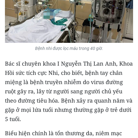
TIN MỚI
TIN ĐỊA PHƯƠNG
Trung du và miền núi phía Bắc
Đồng bằng sông Hồng
Bệnh nhi được lọc máu trong 40 giờ.
Bắc Trung Bộ
Bác sĩ chuyên khoa I Nguyễn Thị Lan Anh, Khoa
Hồi sức tích cực Nhi, cho biết, bệnh tay chân
Duyên hải Nam Trung Bộ và Tây
miệng là bệnh truyền nhiễm do virus đường
Nguyên
ruột gây ra, lây từ người sang người chủ yếu
Đông Nam Bộ
theo đường tiêu hóa. Bệnh xảy ra quanh năm và
gặp ở mọi lứa tuổi nhưng thường gặp ở trẻ dưới
Đồng bằng sông Cửu Long
5 tuổi.
Chuyên trang Hà Nội
Biểu hiện chính là tổn thương da, niêm mạc
Chuyên trang TP. Hồ Chí Minh