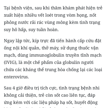
CHƯƠNG TRÌNH OCOP - MỖI XÃ
Tại bệnh viện, sau khi thăm khám phát hiện trẻ
MỘT SẢN PHẨM
xuất hiện nhiều vết loét trong vòm họng, nốt
phỏng nước rải rác vùng mông kèm tình trạng
RADIO
suy hô hấp, suy tuần hoàn.
MEDIA CENTER
Ngay lập tức, kíp trực đã tiến hành cấp cứu đặt
E-Magazine
ống nội khí quản, thở máy, sử dụng thuốc vận
mạch, dùng immunoglobulin truyền tĩnh mạch
Video
(IVIG), là một chế phẩm của globulin người
Media Chính trị
chứa các kháng thể trung hòa chống lại các loại
enterovirus.
Media Kinh tế
Sau 4 giờ điều trị tích cực, tình trạng bệnh nhi
Media Văn hóa
không cải thiện, trẻ còn sốt cao liên tục, đáp
Media Xã hội
ứng kém với các liệu pháp hạ sốt, huyết động